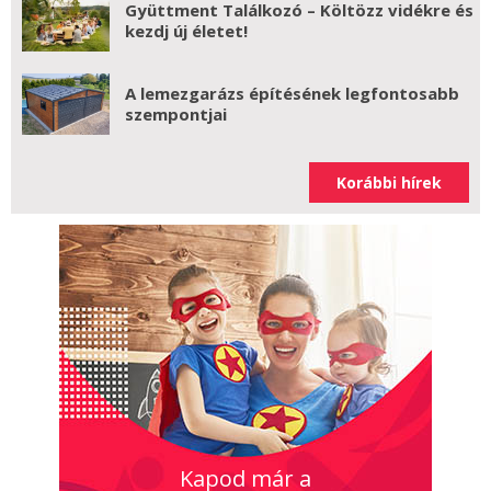
Gyüttment Találkozó – Költözz vidékre és
kezdj új életet!
A lemezgarázs építésének legfontosabb
szempontjai
Korábbi hírek
Kapod már a