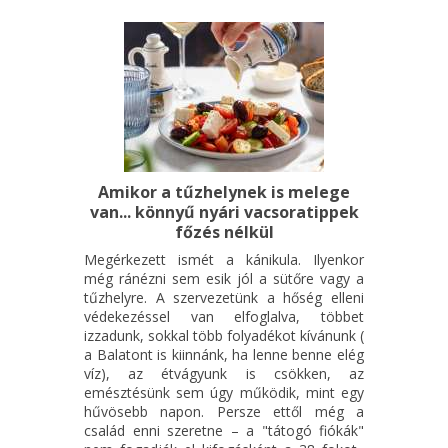
Amikor a tűzhelynek is melege
van... könnyű nyári vacsoratippek
főzés nélkül
Megérkezett ismét a kánikula. Ilyenkor
még ránézni sem esik jól a sütőre vagy a
tűzhelyre. A szervezetünk a hőség elleni
védekezéssel van elfoglalva, többet
izzadunk, sokkal több folyadékot kívánunk (
a Balatont is kiinnánk, ha lenne benne elég
víz), az étvágyunk is csökken, az
emésztésünk sem úgy működik, mint egy
hűvösebb napon. Persze ettől még a
család enni szeretne – a "tátogó fiókák"