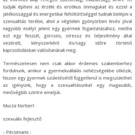
tudják építeni az érzéki és erotikus önmagukat és ezzel a
játékossággal és energetikai feltöltöttséggel tudnak belépni a
szexualitás terébe, ahol a végtelen gyönyörben levés jóval
nagyobb esélyt jelent egy gyermek fogantatásához, mintha
ezt egy feszült, görcsös, stressz és teljesítmény által
vezérelt, kényszerként és/vagy időre történő
kapcsolódásban valósítanának meg.
Természetesen nem csak akkor érdemes szakemberhez
fordulnunk, amikor a gyermekvállalás nehézségekbe ütközik,
hiszen egy gyermek születésétől függetlenül is megszülethet
az igényünk, hogy a szexualitásunkat egy magasabb,
minőségibb szintre emeljük.
Mucza Norbert
szexuális fejlesztő
- Pécsimami -