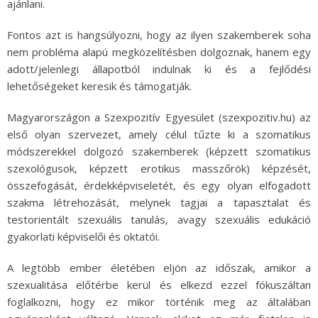
ajánlani.
Fontos azt is hangsúlyozni, hogy az ilyen szakemberek soha
nem probléma alapú megközelítésben dolgoznak, hanem egy
adott/jelenlegi állapotból indulnak ki és a fejlődési
lehetőségeket keresik és támogatják.
Magyarországon a Szexpozitív Egyesület (szexpozitiv.hu) az
első olyan szervezet, amely célul tűzte ki a szomatikus
módszerekkel dolgozó szakemberek (képzett szomatikus
szexológusok, képzett erotikus masszőrök) képzését,
összefogását, érdekképviseletét, és egy olyan elfogadott
szakma létrehozását, melynek tagjai a tapasztalat és
testorientált szexuális tanulás, avagy szexuális edukáció
gyakorlati képviselői és oktatói.
A legtöbb ember életében eljön az időszak, amikor a
szexualitása előtérbe kerül és elkezd ezzel fókuszáltan
foglalkozni, hogy ez mikor történik meg az általában