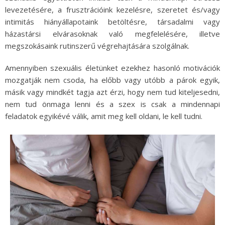
levezetésére, a frusztrációink kezelésre, szeretet és/vagy
intimitás hiányállapotaink betöltésre, társadalmi vagy
házastársi elvárasoknak való megfelelésére, illetve
megszokásaink rutinszerű végrehajtására szolgálnak.
Amennyiben szexuális életünket ezekhez hasonló motivációk
mozgatják nem csoda, ha előbb vagy utóbb a párok egyik,
másik vagy mindkét tagja azt érzi, hogy nem tud kiteljesedni,
nem tud önmaga lenni és a szex is csak a mindennapi
feladatok egyikévé válik, amit meg kell oldani, le kell tudni.