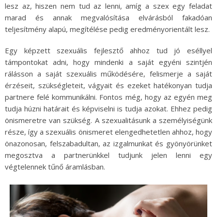
lesz az, hiszen nem tud az lenni, amíg a szex egy feladat
marad és annak megvalósítása elvárásból fakadóan
teljesítmény alapú, megítélése pedig eredményorientált lesz.
Egy képzett szexuális fejlesztő ahhoz tud jó eséllyel
támpontokat adni, hogy mindenki a saját egyéni szintjén
rálásson a saját szexuális működésére, felismerje a saját
érzéseit, szükségleteit, vágyait és ezeket hatékonyan tudja
partnere felé kommunikálni. Fontos még, hogy az egyén meg
tudja húzni határait és képviselni is tudja azokat. Ehhez pedig
önismeretre van szükség. A szexualitásunk a személyiségünk
része, így a szexuális önismeret elengedhetetlen ahhoz, hogy
önazonosan, felszabadultan, az izgalmunkat és gyönyörünket
megosztva a partnerünkkel tudjunk jelen lenni egy
végtelennek tűnő áramlásban.