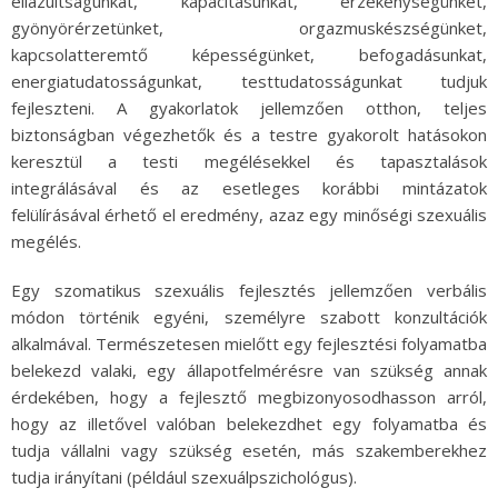
ellazultságunkat, kapacitásunkat, érzékenységünket,
gyönyörérzetünket, orgazmuskészségünket,
kapcsolatteremtő képességünket, befogadásunkat,
energiatudatosságunkat, testtudatosságunkat tudjuk
fejleszteni. A gyakorlatok jellemzően otthon, teljes
biztonságban végezhetők és a testre gyakorolt hatásokon
keresztül a testi megélésekkel és tapasztalások
integrálásával és az esetleges korábbi mintázatok
felülírásával érhető el eredmény, azaz egy minőségi szexuális
megélés.
Egy szomatikus szexuális fejlesztés jellemzően verbális
módon történik egyéni, személyre szabott konzultációk
alkalmával. Természetesen mielőtt egy fejlesztési folyamatba
belekezd valaki, egy állapotfelmérésre van szükség annak
érdekében, hogy a fejlesztő megbizonyosodhasson arról,
hogy az illetővel valóban belekezdhet egy folyamatba és
tudja vállalni vagy szükség esetén, más szakemberekhez
tudja irányítani (például szexuálpszichológus).