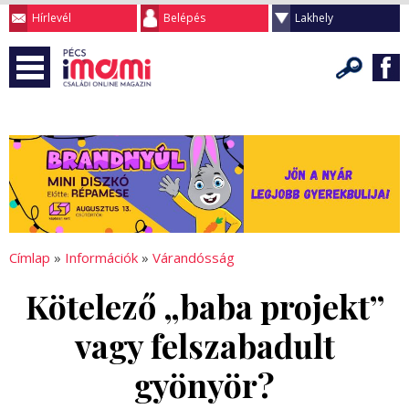
Hírlevél
Belépés
Lakhely
Címlap
»
Információk
»
Várandósság
Kötelező „baba projekt”
vagy felszabadult
gyönyör?