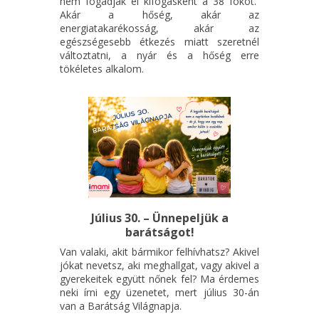
nem fogadják el kifogásként a 38 fokot.
Akár a hőség, akár az
energiatakarékosság, akár az
egészségesebb étkezés miatt szeretnél
változtatni, a nyár és a hőség erre
tökéletes alkalom.
Július 30. – Ünnepeljük a
barátságot!
Van valaki, akit bármikor felhívhatsz? Akivel
jókat nevetsz, aki meghallgat, vagy akivel a
gyerekeitek együtt nőnek fel? Ma érdemes
neki írni egy üzenetet, mert július 30-án
van a Barátság Világnapja.