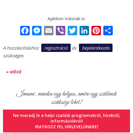
Facebook
Messenger
Email
Viber
Twitter
LinkedIn
Pintere
Sha
regisztráció
bejelentkezés
A hozzászóláshoz
és
szükséges
« előző
Imami: minden egy helyen, amire egy szülőnek
szüksége lehet!
Ne maradj le a helyi családi programokról, hírekről,
információkról!
IRATKOZZ FEL HÍRLEVELÜNKRE!