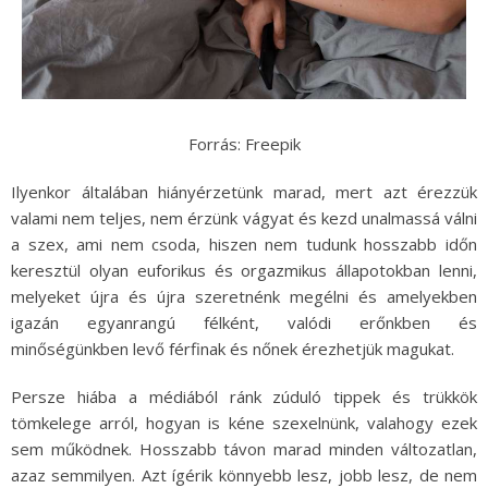
Forrás: Freepik
Ilyenkor általában hiányérzetünk marad, mert azt érezzük
valami nem teljes, nem érzünk vágyat és kezd unalmassá válni
a szex, ami nem csoda, hiszen nem tudunk hosszabb időn
keresztül olyan euforikus és orgazmikus állapotokban lenni,
melyeket újra és újra szeretnénk megélni és amelyekben
igazán egyanrangú félként, valódi erőnkben és
minőségünkben levő férfinak és nőnek érezhetjük magukat.
Persze hiába a médiából ránk zúduló tippek és trükkök
tömkelege arról, hogyan is kéne szexelnünk, valahogy ezek
sem működnek. Hosszabb távon marad minden változatlan,
azaz semmilyen. Azt ígérik könnyebb lesz, jobb lesz, de nem