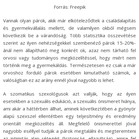
Forrás: Freepik
Vannak olyan párok, akik már elköteleződtek a családalapítás
és gyermekvállalás mellett, de valamilyen okból mégsem
következik be a várandóság. Több statisztika összevétése
szerint az ilyen nehézségekkel szembenéző párok 15-20%-
ánál nem állapítható meg konkrét ok, azaz nem tárható fel
orvosi vagy tudományos megközelítéssel, hogy miért nem
történik meg a gyermekáldás. Természetesen ez csak a már
orvoshoz forduló párok esetében kimutatható számok, a
valóságban ez az arány ennél jóval nagyobb is lehet.
A szomatikus szexológusok azt vallják, hogy az ilyen
esetekben a szexuális edukáció, a szexuális önismeret hiánya,
ami akár a háttérben állhat, aminek következtében a gyönyör
alapú szexszel ellentétben egy teljesítmény és eredmény
orientált megközelítés áll. Megfelelő önismerettel jóval
nagyobb eséllyel tudják a párok megtalálni és megteremteni
az intimitás alap rétegéit (biztonság, ellazultság), amire fel