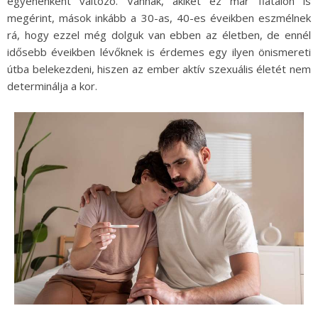
egyénenként változó. Vannak, akiket ez már fiatalon is
megérint, mások inkább a 30-as, 40-es éveikben eszmélnek
rá, hogy ezzel még dolguk van ebben az életben, de ennél
idősebb éveikben lévőknek is érdemes egy ilyen önismereti
útba belekezdeni, hiszen az ember aktív szexuális életét nem
determinálja a kor.