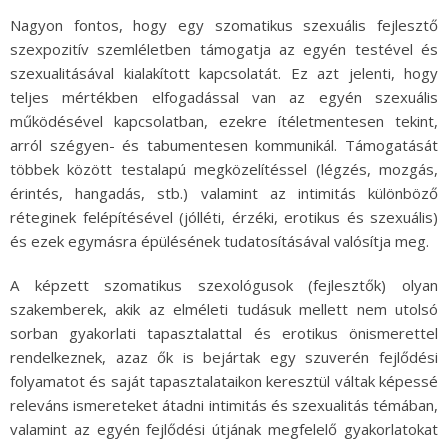
Nagyon fontos, hogy egy szomatikus szexuális fejlesztő
szexpozitív szemléletben támogatja az egyén testével és
szexualitásával kialakított kapcsolatát. Ez azt jelenti, hogy
teljes mértékben elfogadással van az egyén szexuális
működésével kapcsolatban, ezekre ítéletmentesen tekint,
arról szégyen- és tabumentesen kommunikál. Támogatását
többek között testalapú megközelítéssel (légzés, mozgás,
érintés, hangadás, stb.) valamint az intimitás különböző
réteginek felépítésével (jólléti, érzéki, erotikus és szexuális)
és ezek egymásra épülésének tudatosításával valósítja meg.
A képzett szomatikus szexológusok (fejlesztők) olyan
szakemberek, akik az elméleti tudásuk mellett nem utolsó
sorban gyakorlati tapasztalattal és erotikus önismerettel
rendelkeznek, azaz ők is bejártak egy szuverén fejlődési
folyamatot és saját tapasztalataikon keresztül váltak képessé
releváns ismereteket átadni intimitás és szexualitás témában,
valamint az egyén fejlődési útjának megfelelő gyakorlatokat