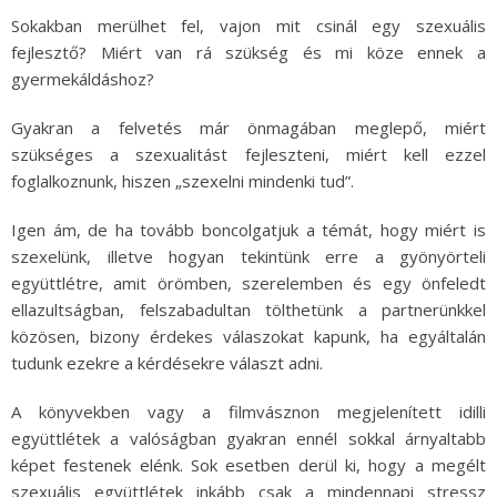
Sokakban merülhet fel, vajon mit csinál egy szexuális
fejlesztő? Miért van rá szükség és mi köze ennek a
gyermekáldáshoz?
Gyakran a felvetés már önmagában meglepő, miért
szükséges a szexualitást fejleszteni, miért kell ezzel
foglalkoznunk, hiszen „szexelni mindenki tud”.
Igen ám, de ha tovább boncolgatjuk a témát, hogy miért is
szexelünk, illetve hogyan tekintünk erre a gyönyörteli
együttlétre, amit örömben, szerelemben és egy önfeledt
ellazultságban, felszabadultan tölthetünk a partnerünkkel
közösen, bizony érdekes válaszokat kapunk, ha egyáltalán
tudunk ezekre a kérdésekre választ adni.
A könyvekben vagy a filmvásznon megjelenített idilli
együttlétek a valóságban gyakran ennél sokkal árnyaltabb
képet festenek elénk. Sok esetben derül ki, hogy a megélt
szexuális együttlétek inkább csak a mindennapi stressz