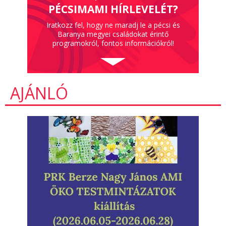
PÉCSIMAMI HÍRLEVELÉT?
Iratkozz fel, hogy ne maradj le a pécsi és
Baranya megyei családokat érintő
programokról, fontos információkról!
AJÁNLÓ