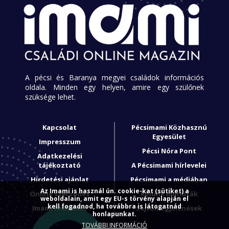
A pécsi és Baranya megyei családok információs
oldala. Minden egy helyen, amire egy szülőnek
szüksége lehet.
Kapcsolat
Pécsimami Közhasznú
Egyesület
Impresszum
Pécsi Nóra Pont
Adatkezelési
tájékoztató
A Pécsimami hírlevelei
Hirdetési ajánlat
Pécsimami a médiában
Az Imami is használ ún. cookie-kat (sütiket) a
Online szerződés
Rólunk mondták
weboldalain, amit egy EU-s törvény alapján el
kell fogadnod, ha továbbra is látogatnád
Imami franchise
Sajtómegjelenések
honlapunkat.
TOVÁBBI INFORMÁCIÓ