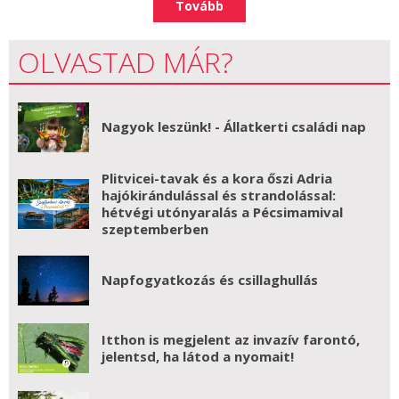
Tovább
OLVASTAD MÁR?
Nagyok leszünk! - Állatkerti családi nap
Plitvicei-tavak és a kora őszi Adria
hajókirándulással és strandolással:
hétvégi utónyaralás a Pécsimamival
szeptemberben
Napfogyatkozás és csillaghullás
Itthon is megjelent az invazív farontó,
jelentsd, ha látod a nyomait!