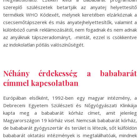
szereplő szülészetek betartják az anyatej helyettesítő
termékek WHO Kódexét, melynek keretében elzárkóznak a
csecsemőtápszerek és más anyatejhelyettesítők, valamint a
különböző cumik reklámozásától, nem fogadnak és nem adnak
az anyáknak tápszeradományt, -mintát, ezzel is csökkentve
az indokolatlan pótlás valószínűségét.
Néhány érdekesség a bababarát
címmel kapcsolatban
Európában elsőként, 1992-ben egy magyar intézmény, a
Debreceni Egyetem Szülészeti és Nőgyógyászati Klinikája
kapta meg a bababarát kórház címet, amit jelenleg
Magyarországon 19 kórház visel. Nemcsak bababarát kórház,
de bababarát gyógyszertár és terület is létezik, sőt külföldön
bababarát oktatási intézmények is megtalálhatóak, mindnek