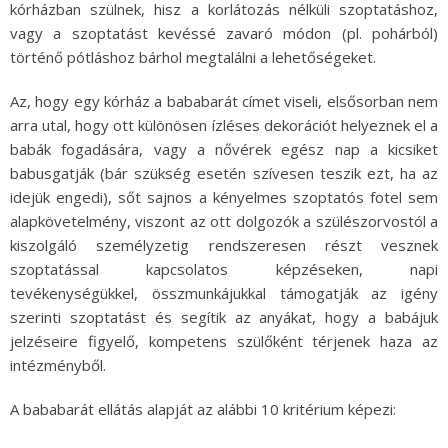
kórházban szülnek, hisz a korlátozás nélküli szoptatáshoz,
vagy a szoptatást kevéssé zavaró módon (pl. pohárból)
történő pótláshoz bárhol megtalálni a lehetőségeket.
Az, hogy egy kórház a bababarát címet viseli, elsősorban nem
arra utal, hogy ott különösen ízléses dekorációt helyeznek el a
babák fogadására, vagy a nővérek egész nap a kicsiket
babusgatják (bár szükség esetén szívesen teszik ezt, ha az
idejük engedi), sőt sajnos a kényelmes szoptatós fotel sem
alapkövetelmény, viszont az ott dolgozók a szülészorvostól a
kiszolgáló személyzetig rendszeresen részt vesznek
szoptatással kapcsolatos képzéseken, napi
tevékenységükkel, összmunkájukkal támogatják az igény
szerinti szoptatást és segítik az anyákat, hogy a babájuk
jelzéseire figyelő, kompetens szülőként térjenek haza az
intézményből.
A bababarát ellátás alapját az alábbi 10 kritérium képezi: