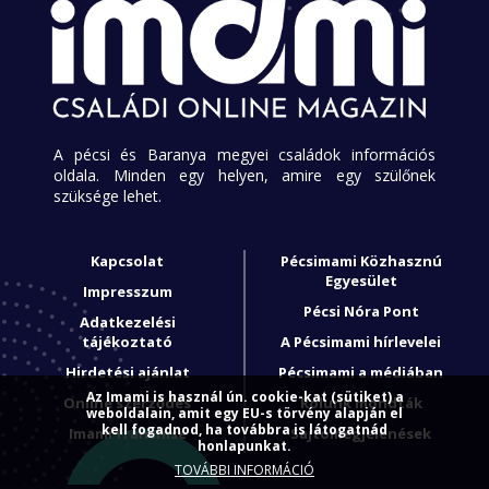
A pécsi és Baranya megyei családok információs
oldala. Minden egy helyen, amire egy szülőnek
szüksége lehet.
Kapcsolat
Pécsimami Közhasznú
Egyesület
Impresszum
Pécsi Nóra Pont
Adatkezelési
tájékoztató
A Pécsimami hírlevelei
Hirdetési ajánlat
Pécsimami a médiában
Az Imami is használ ún. cookie-kat (sütiket) a
Online szerződés
Rólunk mondták
weboldalain, amit egy EU-s törvény alapján el
kell fogadnod, ha továbbra is látogatnád
Imami franchise
Sajtómegjelenések
honlapunkat.
TOVÁBBI INFORMÁCIÓ