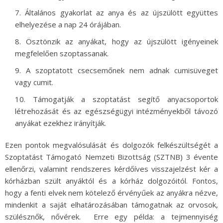
Általános gyakorlat az anya és az újszülött együttes
elhelyezése a nap 24 órájában.
Ösztönzik az anyákat, hogy az újszülött igényeinek
megfelelően szoptassanak.
A szoptatott csecsemőnek nem adnak cumisüveget
vagy cumit.
Támogatják a szoptatást segítő anyacsoportok
létrehozását és az egészségügyi intézményekből távozó
anyákat ezekhez irányítják.
Ezen pontok megvalósulását és dolgozók felkészültségét a
Szoptatást Támogató Nemzeti Bizottság (SZTNB) 3 évente
ellenőrzi, valamint rendszeres kérdőíves visszajelzést kér a
kórházban szült anyáktól és a kórház dolgozóitól. Fontos,
hogy a fenti elvek nem kötelező érvényűek az anyákra nézve,
mindenkit a saját elhatározásában támogatnak az orvosok,
szülésznők, nővérek. Erre egy példa: a tejmennyiség