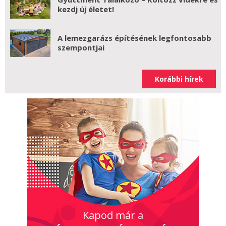
kezdj új életet!
A lemezgarázs építésének legfontosabb
szempontjai
Korábbi hírek
Kapod már a