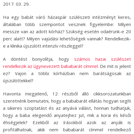
2017. 03. 29.
Ha egy babát váró házaspár szülészeti intézményt keres,
általában több szempontot vesznek figyelembe: Milyen
messze van az adott kórház? Szükség esetén odaérünk-e 20
perc alatt? Milyen vajúdási lehetőségek vannak? Rendelkezik-
e a klinika újszülött intenzív részleggel?
A döntést bonyolítja, hogy
számos hazai szülészet
rendelkezik az úgynevezett bababarát címmel.
De mit is jelent
ez? Vajon a többi kórházban nem barátságosak az
újszülöttekkel?
Havonta megjelenő, 12 részből álló cikksorozatunkban
szeretnénk bemutatni, hogy a bababarát ellátás hogyan segíti
a sikeres szoptatást és az anyává válást, honnan tudhatjuk,
hogy a baba elegendő anyatejhez jut, mik a korai és késői
éhségjelek? Ezekből az írásokból azok az anyák is
profitálhatnak, akik nem bababarát címmel rendelkező