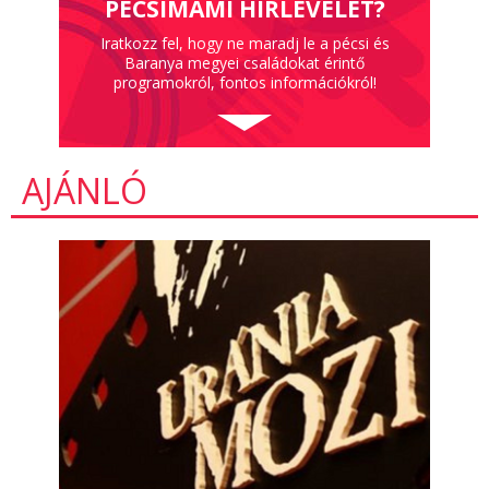
PÉCSIMAMI HÍRLEVELÉT?
Iratkozz fel, hogy ne maradj le a pécsi és
Baranya megyei családokat érintő
programokról, fontos információkról!
AJÁNLÓ