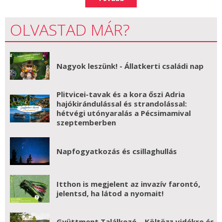
OLVASTAD MÁR?
Nagyok leszünk! - Állatkerti családi nap
Plitvicei-tavak és a kora őszi Adria
hajókirándulással és strandolással:
hétvégi utónyaralás a Pécsimamival
szeptemberben
Napfogyatkozás és csillaghullás
Itthon is megjelent az invazív farontó,
jelentsd, ha látod a nyomait!
Gyüttment Találkozó – Költözz vidékre és