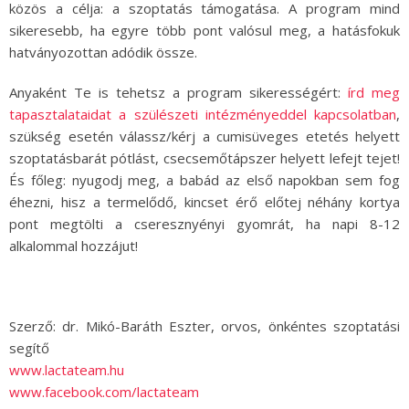
közös a célja: a szoptatás támogatása. A program mind
sikeresebb, ha egyre több pont valósul meg, a hatásfokuk
hatványozottan adódik össze.
Anyaként Te is tehetsz a program sikerességért:
írd meg
tapasztalataidat a szülészeti intézményeddel kapcsolatban
,
szükség esetén válassz/kérj a cumisüveges etetés helyett
szoptatásbarát pótlást, csecsemőtápszer helyett lefejt tejet!
És főleg: nyugodj meg, a babád az első napokban sem fog
éhezni, hisz a termelődő, kincset érő előtej néhány kortya
pont megtölti a cseresznyényi gyomrát, ha napi 8-12
alkalommal hozzájut!
Szerző: dr. Mikó-Baráth Eszter, orvos, önkéntes szoptatási
segítő
www.lactateam.hu
www.facebook.com/lactateam