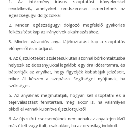
Az intézmény írásos szoptatási irányelvekkel
rendelkezik, amelyeket rendszeresen ismertetnek az
egészségügyi dolgozókkal.
Minden egészségügyi dolgozó megfelelő gyakorlati
felkészítést kap az irányelvek alkalmazásához.
Minden várandós anya tájékoztatást kap a szoptatás
előnyeiről és módjáról.
Az újszülötteket születésük után azonnal bőrkontaktusba
helyezik az édesanyjukkal legalább egy óra időtartamra, és
bátorítják az anyákat, hogy figyeljék kisbabájuk jelzéseit,
mikor áll készen a szopásra. Segítséget nyújtanak, ha
szükséges.
Az anyáknak megmutatják, hogyan kell szoptatni és a
tejelválasztást fenntartani, még akkor is, ha valamilyen
okból el vannak különítve újszülöttjüktől.
Az újszülött csecsemőknek nem adnak az anyatejen kívül
más ételt vagy italt, csak akkor, ha az orvosilag indokolt.