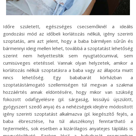
Időre született, egészséges csecsemőknél a ideális
gondozási mód az időbeli korlátozás nélküli, igény szerinti
szoptatás, ami azt jelent, hogy a baba bármilyen sűrűn és
bármennyi ideig mellen lehet, továbbá a szoptatást lehetőség
szerint nem helyettesítik sem nyugtatócumival, sem
cumisüveges etetéssel. Vannak olyan helyzetek, amikor a
korlátozás nélküli szoptatásra a baba vagy az állapota miatt
nincs lehetőség. Egy bababarát kórházban a
szoptatástámogató szellemiségen túl megvan a szakmai
hozzáértés annak eldöntésére, hogy mikor van szükség
fokozott odafigyelésre (pl. sárgaság, kissúlyú újszülött,
gyógyszert szedő anya) és a nehézségek idejére módosított
igény szerinti szoptatást alkalmazva (pl. kiegészítő fejés, a
baba ébresztése, ha túl aluszékony) fenntartható a
tejtermelés, sok esetben a kizárólagos anyatejes táplálás is
megvalósítható. Ezeken kívül a bababarát programban