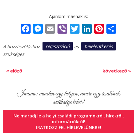
Facebook
Messenger
Email
Viber
Twitter
LinkedIn
Pintere
Sha
regisztráció
bejelentkezés
A hozzászóláshoz
és
szükséges
« előző
következő »
Imami: minden egy helyen, amire egy szülőnek
szüksége lehet!
Ne maradj le a helyi családi programokról, hírekről,
információkról!
IRATKOZZ FEL HÍRLEVELÜNKRE!