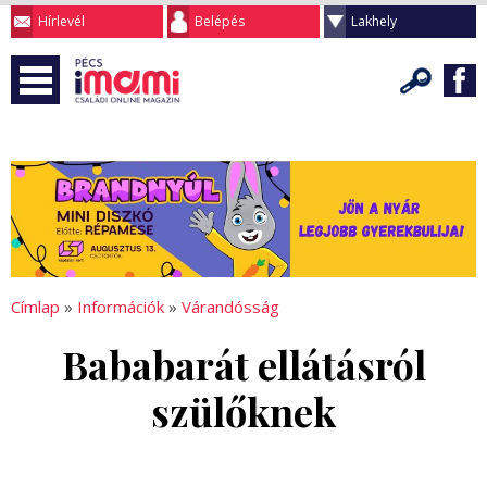
Hírlevél
Belépés
Lakhely
Címlap
»
Információk
»
Várandósság
Bababarát ellátásról
szülőknek