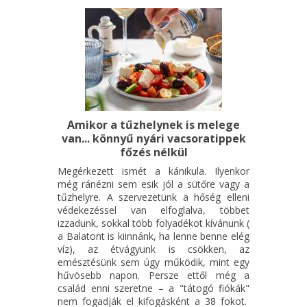
Amikor a tűzhelynek is melege
van... könnyű nyári vacsoratippek
főzés nélkül
Megérkezett ismét a kánikula. Ilyenkor
még ránézni sem esik jól a sütőre vagy a
tűzhelyre. A szervezetünk a hőség elleni
védekezéssel van elfoglalva, többet
izzadunk, sokkal több folyadékot kívánunk (
a Balatont is kiinnánk, ha lenne benne elég
víz), az étvágyunk is csökken, az
emésztésünk sem úgy működik, mint egy
hűvösebb napon. Persze ettől még a
család enni szeretne – a "tátogó fiókák"
nem fogadják el kifogásként a 38 fokot.