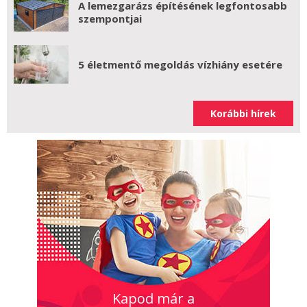
A lemezgarázs építésének legfontosabb
szempontjai
5 életmentő megoldás vízhiány esetére
Korábbi hírek
Kapod már a