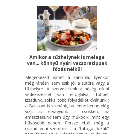
Amikor a tűzhelynek is melege
van... könnyű nyári vacsoratippek
főzés nélkül
Megérkezett ismét a kánikula. Ilyenkor
még ránézni sem esik jól a sütőre vagy a
tűzhelyre. A szervezetünk a hőség elleni
védekezéssel van elfoglalva, többet
izzadunk, sokkal több folyadékot kívánunk (
a Balatont is kiinnánk, ha lenne benne elég
víz), az étvágyunk is csökken, az
emésztésünk sem úgy működik, mint egy
hűvösebb napon. Persze ettől még a
család enni szeretne – a "tátogó fiókák"