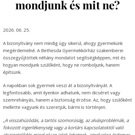
mondjunk és mit ne?
2026. 06. 25.
A bizonyítvány nem mindig úgy sikerül, ahogy gyermekünk
megérdemelné. A Bethesda Gyermekkórház szakemberei
összegyűjtöttek néhány mondatot segítségképpen, mit és
hogyan mondjunk szülőként, hogy ne romboljunk, hanem
építsünk.
A napokban sok gyermek veszi át a bizonyítványát. A
legfontosabb, amit ilyenkor adhatunk, nem dicséret vagy
szemrehányás, hanem a biztonság érzése. Az, hogy szülőként
mellette vagyunk és szeretjük, bármi is történjen.
„A visszahúzódás, a tartós szomorúság, az alvásproblémák, a
fokozott ingerlékenység vagy a kortárs kapcsolatoktól való
elszigetelődés mind olyan jelek lehetnek, amelyekre érdemes