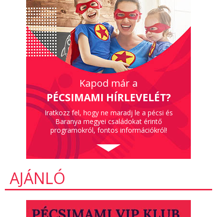
Kapod már a
PÉCSIMAMI HÍRLEVELÉT?
Iratkozz fel, hogy ne maradj le a pécsi és
Baranya megyei családokat érintő
programokról, fontos információkról!
AJÁNLÓ