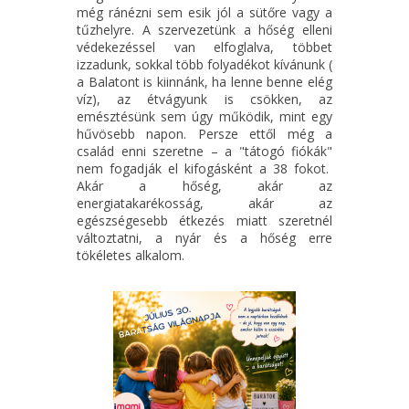
még ránézni sem esik jól a sütőre vagy a
tűzhelyre. A szervezetünk a hőség elleni
védekezéssel van elfoglalva, többet
izzadunk, sokkal több folyadékot kívánunk (
a Balatont is kiinnánk, ha lenne benne elég
víz), az étvágyunk is csökken, az
emésztésünk sem úgy működik, mint egy
hűvösebb napon. Persze ettől még a
család enni szeretne – a "tátogó fiókák"
nem fogadják el kifogásként a 38 fokot.
Akár a hőség, akár az
energiatakarékosság, akár az
egészségesebb étkezés miatt szeretnél
változtatni, a nyár és a hőség erre
tökéletes alkalom.