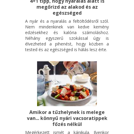
4+1 tipp, hogy nyaralás alatt is
megőrizd az alakod és az
egészséged
A nyár és a nyaralás a feltöltődésről szól.
Nem mindenkinek van kedve kemény
edzésekhez és kalória számoláshoz.
Néhány egyszerű szokással úgy is
élvezheted a pihenést, hogy közben a
tested és az egészséged is hálás lesz érte.
Amikor a tűzhelynek is melege
van... könnyű nyári vacsoratippek
főzés nélkül
Megérkezett ismét a kánikula. Ilyenkor