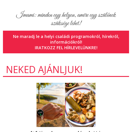
Imami: minden egy helyen, amire egy szülőnek
szüksége lehet!
Ne maradj le a helyi családi programokról, hírekről,
információkról!
IRATKOZZ FEL HÍRLEVELÜNKRE!
NEKED AJÁNLJUK!