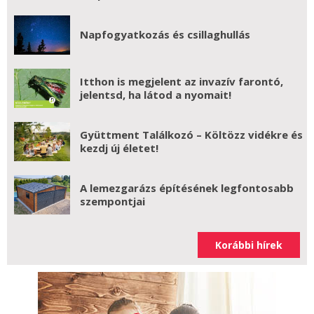
Napfogyatkozás és csillaghullás
Itthon is megjelent az invazív farontó,
jelentsd, ha látod a nyomait!
Gyüttment Találkozó – Költözz vidékre és
kezdj új életet!
A lemezgarázs építésének legfontosabb
szempontjai
Korábbi hírek