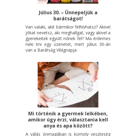
Július 30. – Ünnepeljük a
barátságot!
Van valaki, akit bármikor felhívhatsz? Akivel
jókat nevetsz, aki meghallgat, vagy akivel a
gyerekeitek együtt nőnek fel? Ma érdemes
neki írni egy üzenetet, mert július 30-án
van a Barátság Világnapja.
Mi történik a gyermek lelkében,
amikor úgy érzi, választania kell
anya és apa között?
A válás önmagában is komoly veszteség