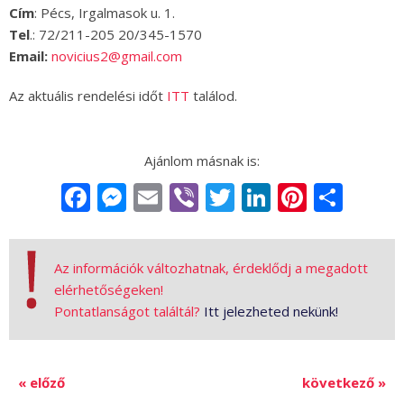
Cím
: Pécs, Irgalmasok u. 1.
Tel
.: 72/211-205 20/345-1570
Email:
novicius2@gmail.com
Az aktuális rendelési időt
ITT
találod.
Facebook
Messenger
Email
Viber
Twitter
LinkedIn
Pintere
Sha
Az információk változhatnak, érdeklődj a megadott
elérhetőségeken!
Pontatlanságot találtál?
Itt jelezheted nekünk!
« előző
következő »