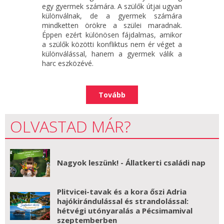
egy gyermek számára. A szülők útjai ugyan
különválnak, de a gyermek számára
mindketten örökre a szülei maradnak.
Éppen ezért különösen fájdalmas, amikor
a szülők közötti konfliktus nem ér véget a
különválással, hanem a gyermek válik a
harc eszközévé.
Tovább
OLVASTAD MÁR?
Nagyok leszünk! - Állatkerti családi nap
Plitvicei-tavak és a kora őszi Adria
hajókirándulással és strandolással:
hétvégi utónyaralás a Pécsimamival
szeptemberben