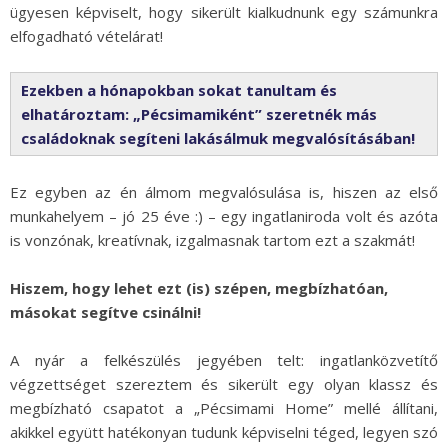
ügyesen képviselt, hogy sikerült kialkudnunk egy számunkra
elfogadható vételárat!
Ezekben a hónapokban sokat tanultam és
elhatároztam: „Pécsimamiként” szeretnék más
családoknak segíteni lakásálmuk megvalósításában!
Ez egyben az én álmom megvalósulása is, hiszen az első
munkahelyem – jó 25 éve :) – egy ingatlaniroda volt és azóta
is vonzónak, kreatívnak, izgalmasnak tartom ezt a szakmát!
Hiszem, hogy lehet ezt (is) szépen, megbízhatóan,
másokat segítve csinálni!
A nyár a felkészülés jegyében telt: ingatlanközvetítő
végzettséget szereztem és sikerült egy olyan klassz és
megbízható csapatot a „Pécsimami Home” mellé állítani,
akikkel együtt hatékonyan tudunk képviselni téged, legyen szó