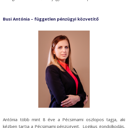
Busi Antónia – független pénzügyi közvetítő
Antónia több mint 8 éve a Pécsimami oszlopos tagja, aki
kézben tartja a Pécsimami pénzügyeit. Logikus gondolkodás,