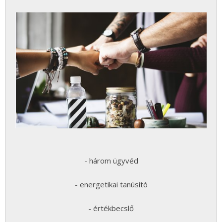
- három ügyvéd
- energetikai tanúsító
- értékbecslő