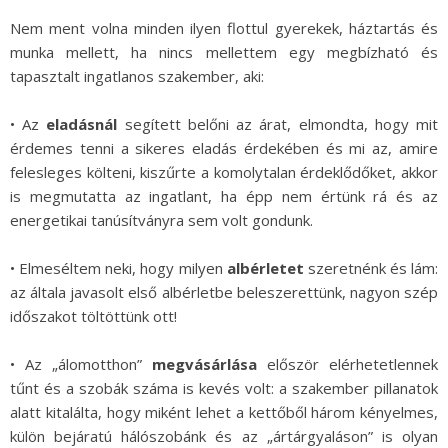
Nem ment volna minden ilyen flottul gyerekek, háztartás és
munka mellett, ha nincs mellettem egy megbízható és
tapasztalt ingatlanos szakember, aki:
• Az
eladásnál
segített belőni az árat, elmondta, hogy mit
érdemes tenni a sikeres eladás érdekében és mi az, amire
felesleges költeni, kiszűrte a komolytalan érdeklődőket, akkor
is megmutatta az ingatlant, ha épp nem értünk rá és az
energetikai tanúsítványra sem volt gondunk.
• Elmeséltem neki, hogy milyen
albérletet
szeretnénk és lám:
az általa javasolt első albérletbe beleszerettünk, nagyon szép
időszakot töltöttünk ott!
• Az „álomotthon”
megvásárlása
először elérhetetlennek
tűnt és a szobák száma is kevés volt: a szakember pillanatok
alatt kitalálta, hogy miként lehet a kettőből három kényelmes,
külön bejáratú hálószobánk és az „ártárgyaláson” is olyan