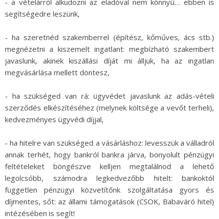
- a vételárról alkudozni az eladóval nem könnyű… ebben is
segítségedre leszünk,
- ha szeretnéd szakemberrel (építész, kőműves, ács stb.)
megnézetni a kiszemelt ingatlant: megbízható szakembert
javaslunk, akinek kiszállási díját mi álljuk, ha az ingatlan
megvásárlása mellett döntesz,
- ha szükséged van rá: ügyvédet javaslunk az adás-vételi
szerződés elkészítéséhez (melynek költsége a vevőt terheli),
kedvezményes ügyvédi díjjal,
- ha hitelre van szükséged a vásárláshoz: levesszük a válladról
annak terhét, hogy bankról bankra járva, bonyolult pénzügyi
feltételeket böngészve kelljen megtalálnod a lehető
legolcsóbb, számodra legkedvezőbb hitelt: bankoktól
független pénzügyi közvetítőnk szolgáltatása gyors és
díjmentes, sőt: az állami támogatások (CSOK, Babaváró hitel)
intézésében is segít!