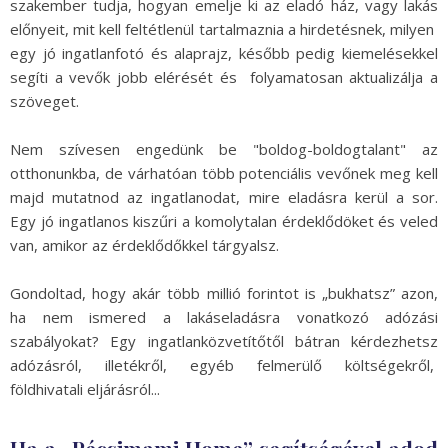
szakember tudja, hogyan emelje ki az eladó ház, vagy lakás
előnyeit, mit kell feltétlenül tartalmaznia a hirdetésnek, milyen
egy jó ingatlanfotó és alaprajz, később pedig kiemelésekkel
segíti a vevők jobb elérését és folyamatosan aktualizálja a
szöveget.
Nem szívesen engedünk be "boldog-boldogtalant" az
otthonunkba, de várhatóan több potenciális vevőnek meg kell
majd mutatnod az ingatlanodat, mire eladásra kerül a sor.
Egy jó ingatlanos kiszűri a komolytalan érdeklődöket és veled
van, amikor az érdeklődőkkel tárgyalsz.
Gondoltad, hogy akár több millió forintot is „bukhatsz” azon,
ha nem ismered a lakáseladásra vonatkozó adózási
szabályokat? Egy ingatlanközvetítőtől bátran kérdezhetsz
adózásról, illetékről, egyéb felmerülő költségekről,
földhivatali eljárásról...
Ha a „Pécsimami Home” segítségével adod