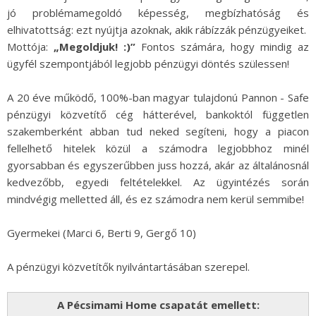
jó problémamegoldó képesség, megbízhatóság és
elhivatottság: ezt nyújtja azoknak, akik rábízzák pénzügyeiket.
Mottója:
„Megoldjuk!
:)”
Fontos számára, hogy mindig az
ügyfél szempontjából legjobb pénzügyi döntés szülessen!
A 20 éve működő, 100%-ban magyar tulajdonú Pannon - Safe
pénzügyi közvetítő cég hátterével, bankoktól független
szakemberként abban tud neked segíteni, hogy a piacon
fellelhető hitelek közül a számodra legjobbhoz minél
gyorsabban és egyszerűbben juss hozzá, akár az általánosnál
kedvezőbb, egyedi feltételekkel. Az ügyintézés során
mindvégig melletted áll, és ez számodra nem kerül semmibe!
Gyermekei (Marci 6, Berti 9, Gergő 10)
A pénzügyi közvetítők nyilvántartásában szerepel.
A Pécsimami Home csapatát emellett: