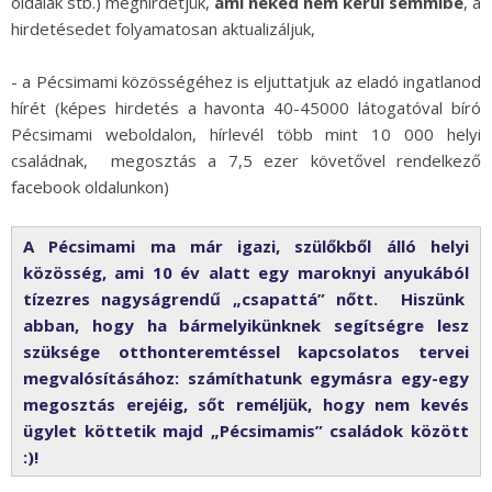
oldalak stb.) meghirdetjük,
ami neked nem kerül semmibe
, a
hirdetésedet folyamatosan aktualizáljuk,
- a Pécsimami közösségéhez is eljuttatjuk az eladó ingatlanod
hírét (képes hirdetés a havonta 40-45000 látogatóval bíró
Pécsimami weboldalon, hírlevél több mint 10 000 helyi
családnak, megosztás a 7,5 ezer követővel rendelkező
facebook oldalunkon)
A Pécsimami ma már igazi, szülőkből álló helyi
közösség, ami 10 év alatt egy maroknyi anyukából
tízezres nagyságrendű „csapattá” nőtt. Hiszünk
abban, hogy ha bármelyikünknek segítségre lesz
szüksége otthonteremtéssel kapcsolatos tervei
megvalósításához: számíthatunk egymásra egy-egy
megosztás erejéig, sőt reméljük, hogy nem kevés
ügylet köttetik majd „Pécsimamis” családok között
:)!