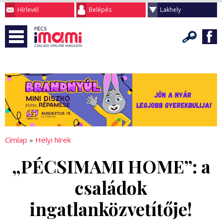
Hírlevél
Belépés
Lakhely
Címlap
»
Helyi hírek
„PÉCSIMAMI HOME”: a
családok
ingatlanközvetítője!