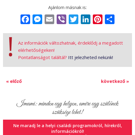
Facebook
Messenger
Email
Viber
Twitter
LinkedIn
Pintere
Sha
Az információk változhatnak, érdeklődj a megadott
elérhetőségeken!
Pontatlanságot találtál?
Itt jelezheted nekünk!
« előző
következő »
Imami: minden egy helyen, amire egy szülőnek
szüksége lehet!
Ne maradj le a helyi családi programokról, hírekről,
információkról!