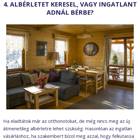
4. ALBÉRLETET KERESEL, VAGY INGATLANT
ADNÁL BÉRBE?
Ha eladtátok már az otthonotokat, de még nincs meg az új:
átmenetileg albérletre lehet szükség. Hasonlóan az ingatlan
vásárláshoz, ha szakembert bízol meg azzal, hogy felkutassa