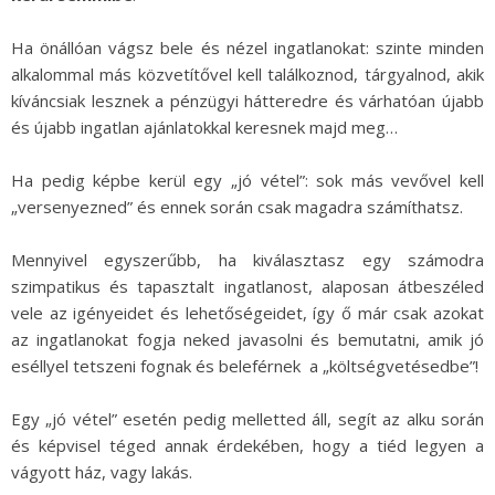
Ha önállóan vágsz bele és nézel ingatlanokat: szinte minden
alkalommal más közvetítővel kell találkoznod, tárgyalnod, akik
kíváncsiak lesznek a pénzügyi hátteredre és várhatóan újabb
és újabb ingatlan ajánlatokkal keresnek majd meg…
Ha pedig képbe kerül egy „jó vétel”: sok más vevővel kell
„versenyezned” és ennek során csak magadra számíthatsz.
Mennyivel egyszerűbb, ha kiválasztasz egy számodra
szimpatikus és tapasztalt ingatlanost, alaposan átbeszéled
vele az igényeidet és lehetőségeidet, így ő már csak azokat
az ingatlanokat fogja neked javasolni és bemutatni, amik jó
eséllyel tetszeni fognak és beleférnek a „költségvetésedbe”!
Egy „jó vétel” esetén pedig melletted áll, segít az alku során
és képvisel téged annak érdekében, hogy a tiéd legyen a
vágyott ház, vagy lakás.