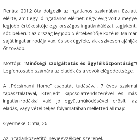
Renáta 2012 óta dolgozik az ingatlanos szakmában. Ezalatt
elérte, amit egy jó ingatlanos elérhet: négy évig volt a megye
legjobb értékesítője egy országos ingatlanhálózat tagjaként,
sőt: bekerült az ország legjobb 5 értékesítője közé is! Ma már
saját ingatlanirodája van, és sok ügyfele, akik szívesen ajánlják
őt tovább.
Mottója: "
Minőségi szolgáltatás és ügyfélközpontúság"
!
Legfontosabb számára az eladók és a vevők elégedettsége.
A „Pécsimami Home” csapatát tudásával, 7 éves szakmai
tapasztalatával, kiterjedt kapcsolatrendszerével és más
ingatlanirodákkal való jó együttműködésével erősíti: az
eladás, vagy vétel teljes folyamatában melletted áll majd!
Gyermeke: Cintia, 26
Az ingatlanközvetítői névjegyzékben szerepel.