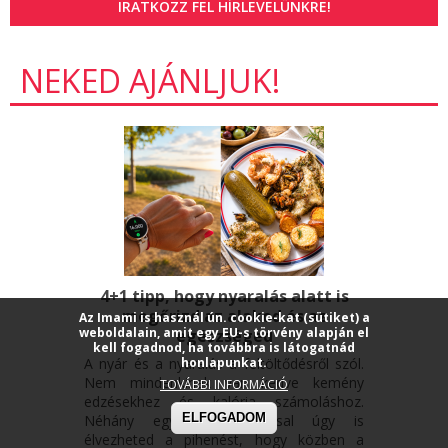
IRATKOZZ FEL HÍRLEVELÜNKRE!
NEKED AJÁNLJUK!
4+1 tipp, hogy nyaralás alatt is
megőrizd az alakod és az
Az Imami is használ ún. cookie-kat (sütiket) a
weboldalain, amit egy EU-s törvény alapján el
egészséged
kell fogadnod, ha továbbra is látogatnád
A nyár és a nyaralás a feltöltődésről szól.
honlapunkat.
Nem mindenkinek van kedve kemény
TOVÁBBI INFORMÁCIÓ
edzésekhez és kalória számoláshoz.
ELFOGADOM
Néhány egyszerű szokással úgy is
élvezheted a pihenést, hogy közben a