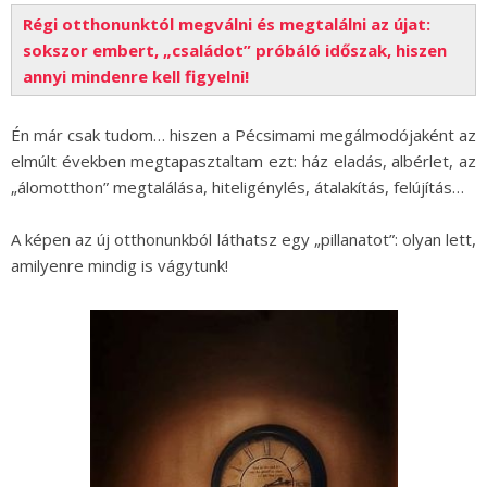
Régi otthonunktól megválni és megtalálni az újat:
sokszor embert, „családot” próbáló időszak, hiszen
annyi mindenre kell figyelni!
Én már csak tudom… hiszen a Pécsimami megálmodójaként az
elmúlt években megtapasztaltam ezt: ház eladás, albérlet, az
„álomotthon” megtalálása, hiteligénylés, átalakítás, felújítás…
A képen az új otthonunkból láthatsz egy „pillanatot”: olyan lett,
amilyenre mindig is vágytunk!