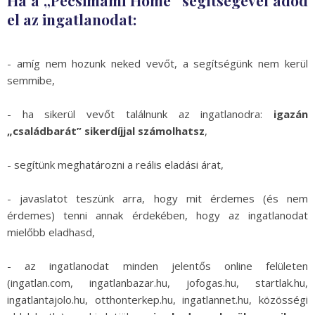
el az ingatlanodat:
- amíg nem hozunk neked vevőt, a segítségünk nem kerül
semmibe,
- ha sikerül vevőt találnunk az ingatlanodra:
igazán
„családbarát” sikerdíjjal számolhatsz
,
- segítünk meghatározni a reális eladási árat,
- javaslatot teszünk arra, hogy mit érdemes (és nem
érdemes) tenni annak érdekében, hogy az ingatlanodat
mielőbb eladhasd,
- az ingatlanodat minden jelentős online felületen
(ingatlan.com, ingatlanbazar.hu, jofogas.hu, startlak.hu,
ingatlantajolo.hu, otthonterkep.hu, ingatlannet.hu, közösségi