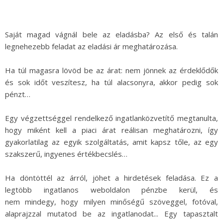
Saját magad vágnál bele az eladásba? Az első és talán
legnehezebb feladat az eladási ár meghatározása.
Ha túl magasra lövöd be az árat: nem jönnek az érdeklődők
és sok időt veszítesz, ha túl alacsonyra, akkor pedig sok
pénzt…
Egy végzettséggel rendelkező ingatlanközvetítő megtanulta,
hogy miként kell a piaci árat reálisan meghatározni, így
gyakorlatilag az egyik szolgáltatás, amit kapsz tőle, az egy
szakszerű, ingyenes értékbecslés…
Ha döntöttél az árról, jöhet a hirdetések feladása. Ez a
legtöbb ingatlanos weboldalon pénzbe kerül, és
nem mindegy, hogy milyen minőségű szöveggel, fotóval,
alaprajzzal mutatod be az ingatlanodat... Egy tapasztalt