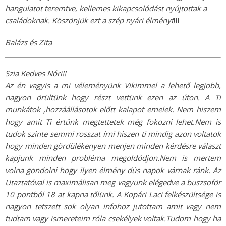
hangulatot teremtve, kellemes kikapcsolódást nyújtottak a
családoknak. Köszönjük ezt a szép nyári élményt
!
!!
Balázs és Zita
Szia Kedves Nóri!!
Az én vagyis a mi véleményünk Vikimmel a lehető legjobb,
nagyon örültünk hogy részt vettünk ezen az úton. A Ti
munkátok ,hozzáállásotok előtt kalapot emelek. Nem hiszem
hogy amit Ti értünk megtettetek még fokozni lehet.Nem is
tudok szinte semmi rosszat írni hiszen ti mindig azon voltatok
hogy minden gördülékenyen menjen minden kérdésre választ
kapjunk minden probléma megoldódjon.Nem is mertem
volna gondolni hogy ilyen élmény dús napok várnak ránk. Az
Utaztatóval is maximálisan meg vagyunk elégedve a buszsoför
10 pontból 18 at kapna tőlünk. A Kopári Laci felkészültsége is
nagyon tetszett sok olyan infohoz jutottam amit vagy nem
tudtam vagy ismereteim róla csekélyek voltak.Tudom hogy ha