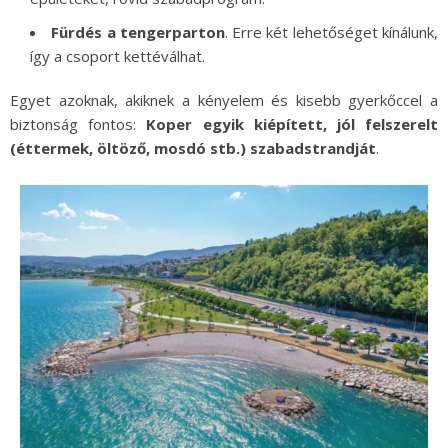
Fürdés a tengerparton
. Erre két lehetőséget kínálunk,
így a csoport kettéválhat.
Egyet azoknak, akiknek a kényelem és kisebb gyerkőccel a
biztonság fontos:
Koper egyik kiépített, jól felszerelt
(éttermek, öltöző, mosdó stb.) szabadstrandját
.