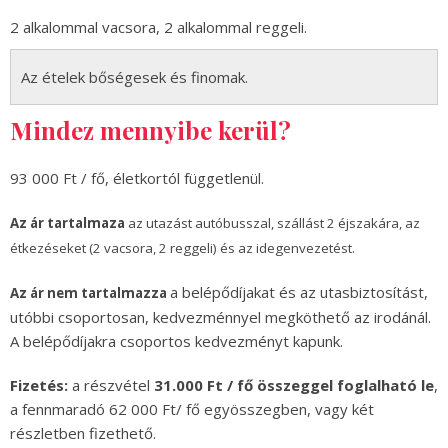
2 alkalommal vacsora, 2 alkalommal reggeli.
Az ételek bőségesek és finomak.
Mindez mennyibe kerül?
93 000 Ft / fő, életkortól függetlenül.
Az ár tartalmaza
az utazást autóbusszal, szállást 2 éjszakára, az
étkezéseket (2 vacsora, 2 reggeli) és az idegenvezetést.
a belépődíjakat és az utasbiztosítást,
Az ár nem tartalmazza
utóbbi csoportosan, kedvezménnyel megköthető az irodánál.
A belépődíjakra csoportos kedvezményt kapunk.
Fizetés:
a részvétel
31.000 Ft / fő összeggel foglalható le
,
a fennmaradó 62 000 Ft/ fő egyösszegben, vagy két
részletben fizethető.