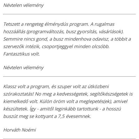
Névtelen vélemény
Tetszett a rengeteg élménydús program. A rugalmas
hozzáállás (programváltozás, busz gyorsítás, vásárlások).
Semmire nincs gond, a busz mindenhova odavisz, a többit a
szervezők intézik, csoportjeggyel minden olcsóbb.
Fantasztikus volt.
Névtelen vélemény
Klassz volt a program, és szuper volt az útközbeni
szórakoztatás! No meg a kedvességetek, segítőkészségetek is
kiemelkedő volt. Külön öröm volt a meglepetés(ek), amivel
készültetek. Így - amitől leginkább tartottunk - a hosszú
buszút meg se kottyant a 7,5 évesemnek.
Horváth Noémi