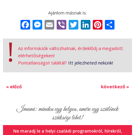
Facebook
Messenger
Email
Viber
Twitter
LinkedIn
Pintere
Sha
Az információk változhatnak, érdeklődj a megadott
elérhetőségeken!
Pontatlanságot találtál?
Itt jelezheted nekünk!
« előző
következő »
Imami: minden egy helyen, amire egy szülőnek
szüksége lehet!
Ne maradj le a helyi családi programokról, hírekről,