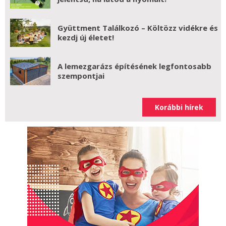
Gyüttment Találkozó – Költözz vidékre és
kezdj új életet!
A lemezgarázs építésének legfontosabb
szempontjai
Korábbi hírek