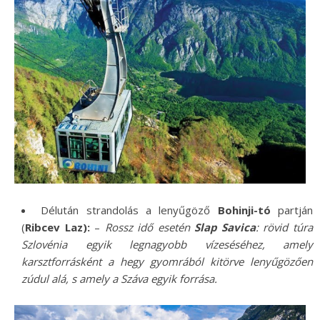
Délután strandolás a lenyűgöző
Bohinji-tó
partján
(
Ribcev Laz):
–
Rossz idő esetén
Slap Savica
: rövid túra
Szlovénia egyik legnagyobb vízeséséhez, amely
karsztforrásként a hegy gyomrából kitörve lenyűgözően
zúdul alá, s amely a Száva egyik forrása.