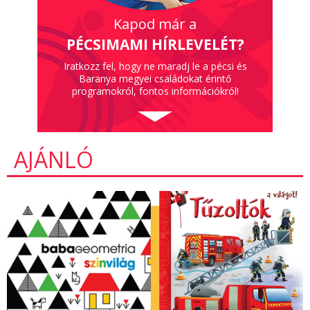
Kapod már a
PÉCSIMAMI HÍRLEVELÉT?
Iratkozz fel, hogy ne maradj le a pécsi és
Baranya megyei családokat érintő
programokról, fontos információkról!
AJÁNLÓ