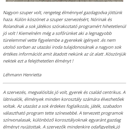
Nagyon szuper volt, rengeteg élménnyel gazdagodva jöttünk
haza. Külön köszönet a szuper szervezésért, Nórinak és
Rolandnak a sok játékos szórakoztató programért hihetetlenül
jó volt ! Kiemelném még a sofőrünket aki a legnagyobb
türelemmel vette figyelembe a gyerekek igényeit .és nem
utolsó sorban az utazási iroda tulajdonosának a nagyon sok
értékes információt amit átadott nekünk az út alatt .Köszönjük
nektek ezt a felejthetetlen élményt !
Léhmann Henrietta
A szervezés, megvalósítás jó volt, gyerek és család centrikus. A
látnivalók, élmények minden korosztály számára élvezhetőek
voltak. Az utazást a sok érdekes foglalkozás, játék, szabadon
választható program tette színesebbé. A tervezett programok
színvonalasak, különböző korosztályoknak egyaránt gazdag
élményt nyújtottak. A szervezők mindenkire odafigyeltek,jó