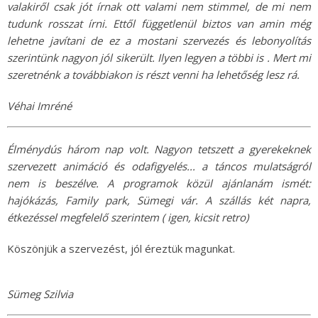
valakiről csak jót írnak ott valami nem stimmel, de mi nem
tudunk rosszat írni. Ettől függetlenül biztos van amin még
lehetne javítani de ez a mostani szervezés és lebonyolítás
szerintünk nagyon jól sikerült. Ilyen legyen a többi is . Mert mi
szeretnénk a továbbiakon is részt venni ha lehetőség lesz rá.
Véhai Imréné
Élménydús három nap volt. Nagyon tetszett a gyerekeknek
szervezett animáció és odafigyelés... a táncos mulatságról
nem is beszélve. A programok közül ajánlanám ismét:
hajókázás, Family park, Sümegi vár. A szállás két napra,
étkezéssel megfelelő szerintem ( igen, kicsit retro)
Köszönjük a szervezést, jól éreztük magunkat.
Sümeg Szilvia