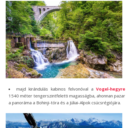
majd kirándulás kabinos felvonóval a
Vogel-hegyre
1540 méter tengerszintfeletti magasságba, ahonnan pazar
a panoráma a Bohinji-tóra és a Júliai-Alpok csúcsrégiójára.