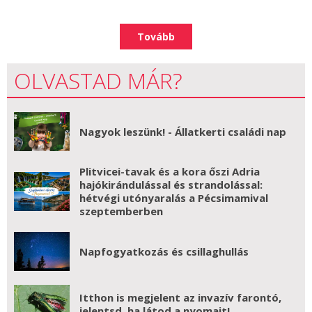
Tovább
OLVASTAD MÁR?
Nagyok leszünk! - Állatkerti családi nap
Plitvicei-tavak és a kora őszi Adria
hajókirándulással és strandolással:
hétvégi utónyaralás a Pécsimamival
szeptemberben
Napfogyatkozás és csillaghullás
Itthon is megjelent az invazív farontó,
jelentsd, ha látod a nyomait!