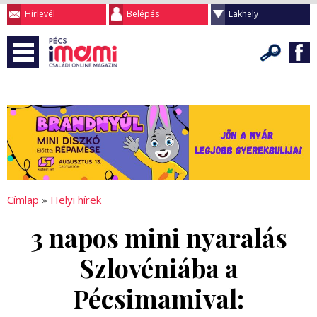
Hírlevél
Belépés
Lakhely
Címlap
»
Helyi hírek
3 napos mini nyaralás
Szlovéniába a
Pécsimamival: