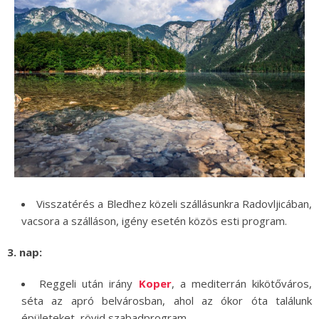
Visszatérés a Bledhez közeli szállásunkra Radovljicában,
vacsora a szálláson, igény esetén közös esti program.
3. nap:
Reggeli után irány
Koper
, a mediterrán kikötőváros,
séta az apró belvárosban, ahol az ókor óta találunk
épületeket, rövid szabadprogram.