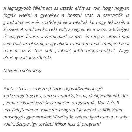
A legnagyobb félelmem az utazás előtt az volt, hogy hogyan
fogják viselni a gyerekek a hosszú utat. A szervezők is
gondoltak erre és sokféle játékot találtak ki, hogy lekössék a
kicsiket. A szálloda korrekt volt, a reggeli és a vacsora bőséges
és nagyon finom, a Familypark szuper és még az utolsó nap
sem csak arról szólt, hogy akkor most mindenki menjen haza,
hanem az is tele volt jobbnál jobb programokkal. Nagy
élmény volt, köszönjük!
Névtelen vélemény
Fantasztikus szervezès,biztonsàgos kõzlekedès,jò
kedv,rengetteg program,strandolàs,torna, jàtèk,vetèlkedő,tànc
, vonatozàs,kedvező àrak minden programnàl. Volt A ès B
terv.Felejthetetlen vakàciós program! Jó kedvű szülők,vidàm
mosolygòs gyeremekek.Köszönjük szèpen.Igazi csapat munka
volt!:)))Szuper,igy tovàbb! Mikor lesz új program?