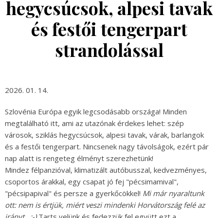
hegycsúcsok, alpesi tavak
és festői tengerpart
strandolással
2026. 01. 14.
Szlovénia Európa egyik legcsodásabb országa! Minden
megtalálható itt, ami az utazónak érdekes lehet: szép
városok, sziklás hegycsúcsok, alpesi tavak, várak, barlangok
és a festői tengerpart. Nincsenek nagy távolságok, ezért pár
nap alatt is rengeteg élményt szerezhetünk!
Mindez félpanzióval, klimatizált autóbusszal, kedvezményes,
csoportos árakkal, egy csapat jó fej "pécsimamival",
"pécsipapival" és persze a gyerkőcökkel!
Mi már nyaraltunk
ott: nem is értjük, miért veszi mindenki Horvátország felé az
irányt...:-)
Tarts velünk és fedezzük fel együtt ezt a