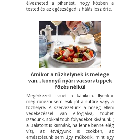
élvezheted a pihenést, hogy közben a
tested és az egészséged is hálás lesz érte.
Amikor a tűzhelynek is melege
van... könnyű nyári vacsoratippek
főzés nélkül
Megérkezett ismét a kánikula. Ilyenkor
még ránézni sem esik jól a sütőre vagy a
tűzhelyre. A szervezetünk a hőség elleni
védekezéssel van elfoglalva, többet
izzadunk, sokkal több folyadékot kívánunk (
a Balatont is kiinnánk, ha lenne benne elég
víz), az étvágyunk is csökken, az
emésztésünk sem úgy működik, mint egy