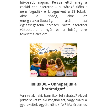
hűvösebb napon. Persze ettől még a
család enni szeretne – a "tátogó fiókák"
nem fogadják el kifogásként a 38 fokot.
Akár a hőség, akár az
energiatakarékosság, akár az
egészségesebb étkezés miatt szeretnél
változtatni, a nyár és a hőség erre
tökéletes alkalom.
Július 30. – Ünnepeljük a
barátságot!
Van valaki, akit bármikor felhívhatsz? Akivel
jókat nevetsz, aki meghallgat, vagy akivel a
gyerekeitek együtt nőnek fel? Ma érdemes