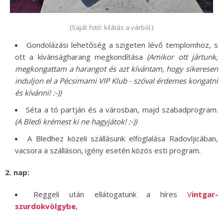
(Saját fotó: kilátás a várból.)
Gondolázási lehetőség a szigeten lévő templomhoz, s
ott a kívánságharang megkondítása
(Amikor ott jártunk,
megkongattam a harangot és azt kívántam, hogy sikeresen
induljon el a Pécsimami VIP Klub - szóval érdemes kongatni
és kívánni! :-))
Séta a tó partján és a városban, majd szabadprogram.
(A Bledi krémest ki ne hagyjátok! :-))
A Bledhez közeli szállásunk elfoglalása Radovljicában,
vacsora a szálláson, igény esetén közös esti program.
2. nap:
Reggeli után ellátogatunk a híres
V
intgar-
szurdokvölgybe
,