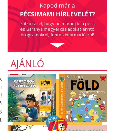
Kapod már a
PÉCSIMAMI HÍRLEVELÉT?
Iratkozz fel, hogy ne maradj le a pécsi
és Baranya megyei családokat érintő
programokról, fontos információkról!
AJÁNLÓ
k
i
!
ó
s
t