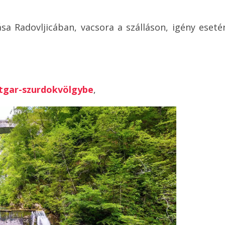
ása Radovljicában, vacsora a szálláson, igény eseté
ntgar-szurdokvölgybe
,