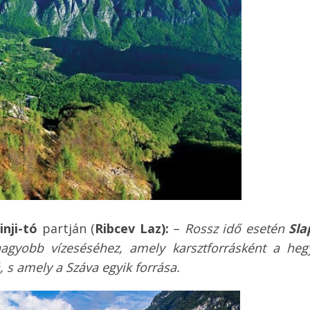
inji-tó
partján (
Ribcev Laz):
–
Rossz idő esetén
Sla
gnagyobb vízeséséhez, amely karsztforrásként a heg
 s amely a Száva egyik forrása.