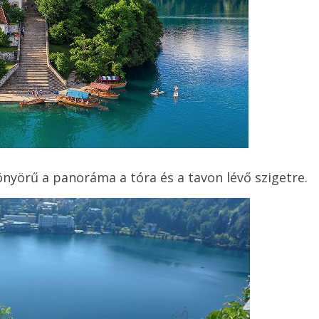
nyörű a panoráma a tóra és a tavon lévő szigetre.