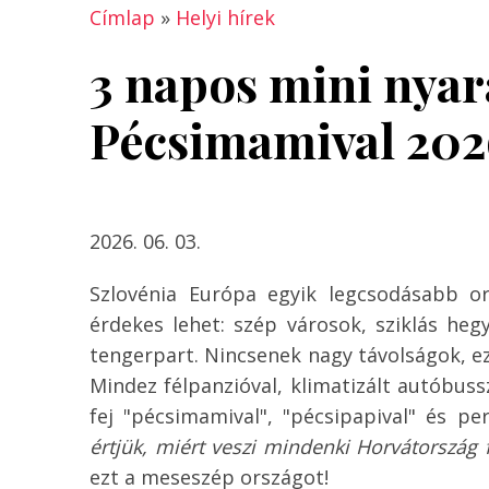
Címlap
»
Helyi hírek
3 napos mini nyar
Pécsimamival 202
2026. 06. 03.
Szlovénia Európa egyik legcsodásabb o
érdekes lehet: szép városok, sziklás hegy
tengerpart. Nincsenek nagy távolságok, ez
Mindez félpanzióval, klimatizált autóbuss
fej "pécsimamival", "pécsipapival" és p
értjük, miért veszi mindenki Horvátország fel
ezt a meseszép országot!