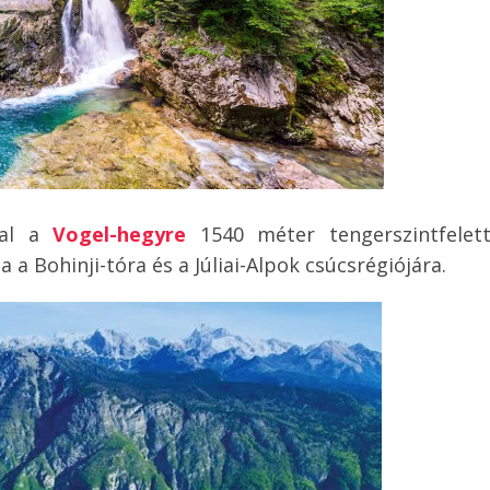
val a
Vogel-hegyre
1540 méter tengerszintfelett
Bohinji-tóra és a Júliai-Alpok csúcsrégiójára.