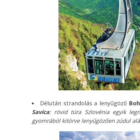
Délután strandolás a lenyűgöző
Boh
Savica
: rövid túra Szlovénia egyik le
gyomrából kitörve lenyűgözően zúdul alá,