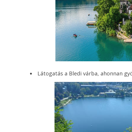
Látogatás a Bledi várba, ahonnan gyö