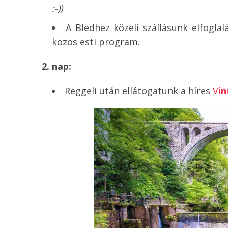
:-))
A Bledhez közeli szállásunk elfoglal
közös esti program.
2. nap:
Reggeli után ellátogatunk a híres
V
i