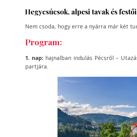
Hegycsúcsok, alpesi tavak és festői
Nem csoda, hogy erre a nyárra már két tur
Program:
1. nap:
hajnalban indulás Pécsről – Utaz
partjára.