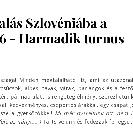
alás Szlovéniába a
6 - Harmadik turnus
rszága! Minden megtalálható itt, ami az utazóna
csúcsok, alpesi tavak, várak, barlangok és a festő
ért pár nap alatt is rengeteg élményt szerezhetünk
zal, kedvezményes, csoportos árakkal, egy csapat j
ersze a gyerkőcökkel!
Mi már nyaraltunk ott: nem i
é az irányt...:-)
Tarts velünk és fedezzük fel együt