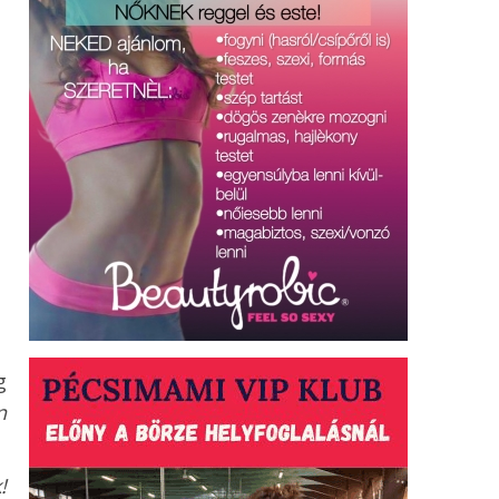
g
n
!