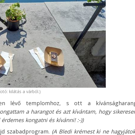
fotó: kilátás a várból.)
ten lévő templomhoz, s ott a kívánságharan
kongattam a harangot és azt kívántam, hogy sikerese
 érdemes kongatni és kívánni! :-))
majd szabadprogram.
(A Bledi krémest ki ne hagyjátok