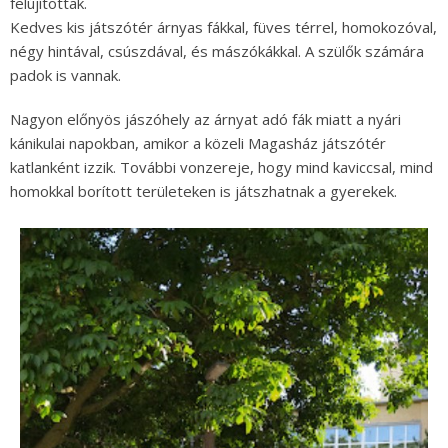
felújítottak.
Kedves kis játszótér árnyas fákkal, füves térrel, homokozóval,
négy hintával, csúszdával, és mászókákkal. A szülők számára
padok is vannak.
Nagyon előnyös jászóhely az árnyat adó fák miatt a nyári
kánikulai napokban, amikor a közeli Magasház játszótér
katlanként izzik. További vonzereje, hogy mind kaviccsal, mind
homokkal borított területeken is játszhatnak a gyerekek.