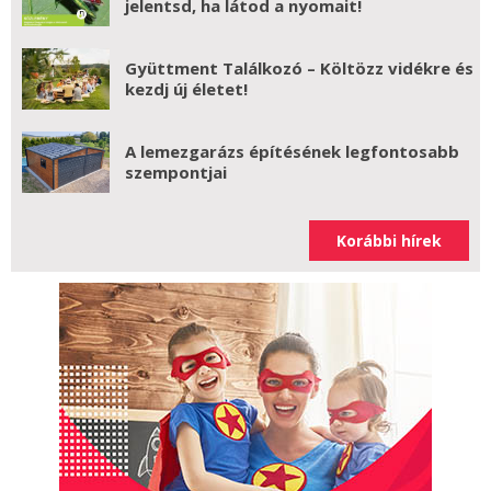
jelentsd, ha látod a nyomait!
Gyüttment Találkozó – Költözz vidékre és
kezdj új életet!
A lemezgarázs építésének legfontosabb
szempontjai
Korábbi hírek