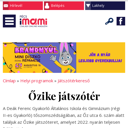
Hírlevél
Belépés
Lakhely
Címlap
»
Helyi programok
»
Játszótérkereső
Őzike játszótér
A Deák Ferenc Gyakorló Általános Iskola és Gimnázium (régi
II-es Gyakorló) tőszomszédságában, az Őz utca 6. szám alatt
találjuk az Őzike játszóteret, amelyet 2022. nyarán teljesen