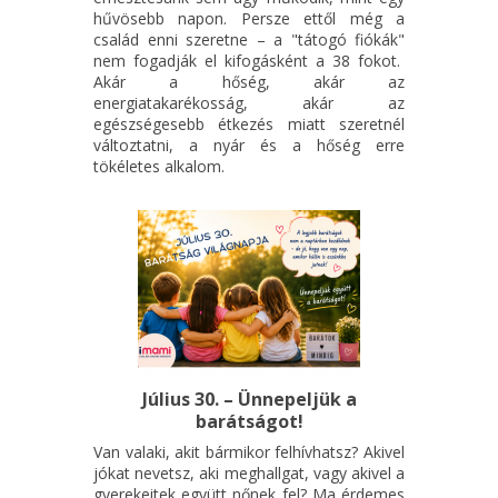
hűvösebb napon. Persze ettől még a
család enni szeretne – a "tátogó fiókák"
nem fogadják el kifogásként a 38 fokot.
Akár a hőség, akár az
energiatakarékosság, akár az
egészségesebb étkezés miatt szeretnél
változtatni, a nyár és a hőség erre
tökéletes alkalom.
Július 30. – Ünnepeljük a
barátságot!
Van valaki, akit bármikor felhívhatsz? Akivel
jókat nevetsz, aki meghallgat, vagy akivel a
gyerekeitek együtt nőnek fel? Ma érdemes