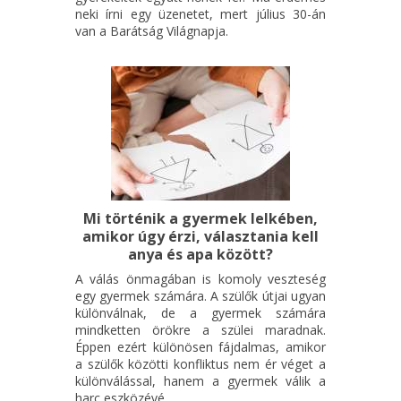
neki írni egy üzenetet, mert július 30-án
van a Barátság Világnapja.
Mi történik a gyermek lelkében,
amikor úgy érzi, választania kell
anya és apa között?
A válás önmagában is komoly veszteség
egy gyermek számára. A szülők útjai ugyan
különválnak, de a gyermek számára
mindketten örökre a szülei maradnak.
Éppen ezért különösen fájdalmas, amikor
a szülők közötti konfliktus nem ér véget a
különválással, hanem a gyermek válik a
harc eszközévé.