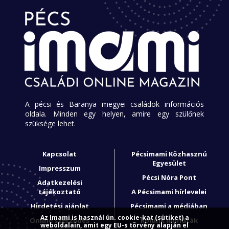
A pécsi és Baranya megyei családok információs
oldala. Minden egy helyen, amire egy szülőnek
szüksége lehet.
Kapcsolat
Pécsimami Közhasznú
Egyesület
Impresszum
Pécsi Nóra Pont
Adatkezelési
tájékoztató
A Pécsimami hírlevelei
Hirdetési ajánlat
Pécsimami a médiában
Az Imami is használ ún. cookie-kat (sütiket) a
Online szerződés
Rólunk mondták
weboldalain, amit egy EU-s törvény alapján el