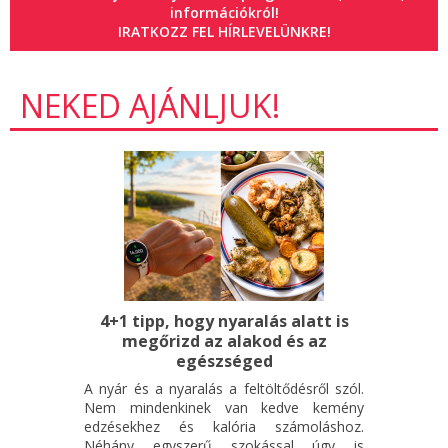
információkról!
IRATKOZZ FEL HÍRLEVELÜNKRE!
NEKED AJÁNLJUK!
4+1 tipp, hogy nyaralás alatt is
megőrizd az alakod és az
egészséged
A nyár és a nyaralás a feltöltődésről szól.
Nem mindenkinek van kedve kemény
edzésekhez és kalória számoláshoz.
Néhány egyszerű szokással úgy is