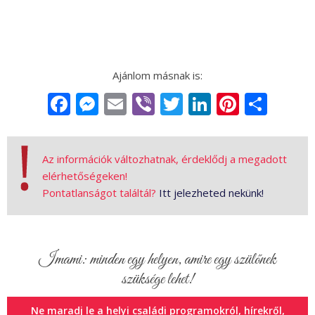
Facebook
Messenger
Email
Viber
Twitter
LinkedIn
Pintere
Sha
Az információk változhatnak, érdeklődj a megadott
elérhetőségeken!
Pontatlanságot találtál?
Itt jelezheted nekünk!
Imami: minden egy helyen, amire egy szülőnek
szüksége lehet!
Ne maradj le a helyi családi programokról, hírekről,