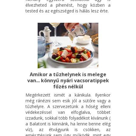
élvezheted a pihenést, hogy közben a
tested és az egészséged is hálás lesz érte.
Amikor a tűzhelynek is melege
van... könnyű nyári vacsoratippek
főzés nélkül
Megérkezett ismét a kánikula. Ilyenkor
még ránézni sem esik jól a sütőre vagy a
tűzhelyre. A szervezetünk a hőség elleni
védekezéssel van elfoglalva, többet
izzadunk, sokkal több folyadékot kívánunk (
a Balatont is kiinnánk, ha lenne benne elég
víz), az étvágyunk is csökken, az
emésztésünk sem úgy működik, mint egy