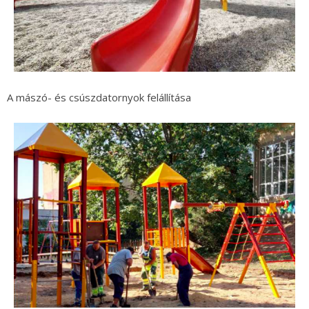
A mászó- és csúszdatornyok felállítása