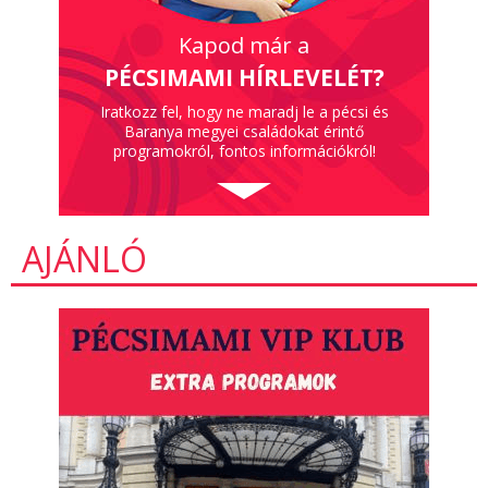
Kapod már a
PÉCSIMAMI HÍRLEVELÉT?
Iratkozz fel, hogy ne maradj le a pécsi és
Baranya megyei családokat érintő
programokról, fontos információkról!
AJÁNLÓ