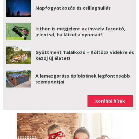
Napfogyatkozás és csillaghullás
Itthon is megjelent az invazív farontó,
jelentsd, ha látod a nyomait!
Gyüttment Találkozó – Költözz vidékre és
kezdj új életet!
A lemezgarázs építésének legfontosabb
szempontjai
Korábbi hírek