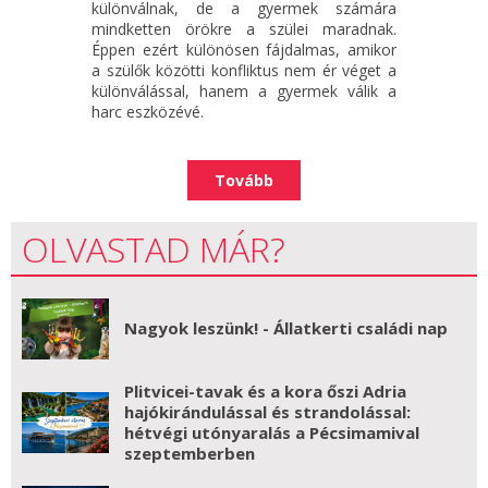
különválnak, de a gyermek számára
mindketten örökre a szülei maradnak.
Éppen ezért különösen fájdalmas, amikor
a szülők közötti konfliktus nem ér véget a
különválással, hanem a gyermek válik a
harc eszközévé.
Tovább
OLVASTAD MÁR?
Nagyok leszünk! - Állatkerti családi nap
Plitvicei-tavak és a kora őszi Adria
hajókirándulással és strandolással:
hétvégi utónyaralás a Pécsimamival
szeptemberben