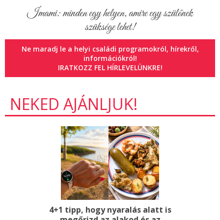
Imami: minden egy helyen, amire egy szülőnek
szüksége lehet!
Ne maradj le a helyi családi programokról, hírekről,
információkról!
IRATKOZZ FEL HÍRLEVELÜNKRE!
NEKED AJÁNLJUK!
4+1 tipp, hogy nyaralás alatt is
megőrizd az alakod és az