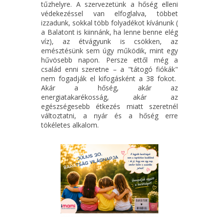
tűzhelyre. A szervezetünk a hőség elleni
védekezéssel van elfoglalva, többet
izzadunk, sokkal több folyadékot kívánunk (
a Balatont is kiinnánk, ha lenne benne elég
víz), az étvágyunk is csökken, az
emésztésünk sem úgy működik, mint egy
hűvösebb napon. Persze ettől még a
család enni szeretne – a "tátogó fiókák"
nem fogadják el kifogásként a 38 fokot.
Akár a hőség, akár az
energiatakarékosság, akár az
egészségesebb étkezés miatt szeretnél
változtatni, a nyár és a hőség erre
tökéletes alkalom.