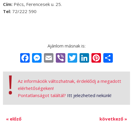
Cím:
Pécs, Ferencesek u. 25.
Tel:
72/222 590
Facebook
Messenger
Email
Viber
Twitter
LinkedIn
Pintere
Sha
Az információk változhatnak, érdeklődj a megadott
elérhetőségeken!
Pontatlanságot találtál?
Itt jelezheted nekünk!
« előző
következő »