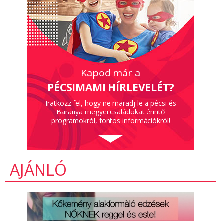
Kapod már a
PÉCSIMAMI HÍRLEVELÉT?
Iratkozz fel, hogy ne maradj le a pécsi és
Baranya megyei családokat érintő
programokról, fontos információkról!
AJÁNLÓ