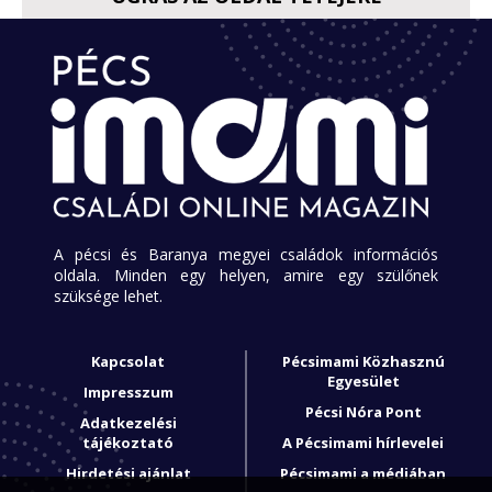
A pécsi és Baranya megyei családok információs
oldala. Minden egy helyen, amire egy szülőnek
szüksége lehet.
Kapcsolat
Pécsimami Közhasznú
Egyesület
Impresszum
Pécsi Nóra Pont
Adatkezelési
tájékoztató
A Pécsimami hírlevelei
Hirdetési ajánlat
Pécsimami a médiában