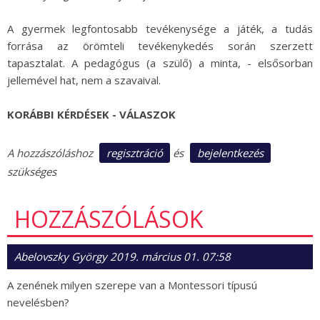
A gyermek legfontosabb tevékenysége a játék, a tudás
forrása az örömteli tevékenykedés során szerzett
tapasztalat. A pedagógus (a szülő) a minta, - elsősorban
jellemével hat, nem a szavaival.
KORÁBBI KÉRDÉSEK - VÁLASZOK
regisztráció
bejelentkezés
A hozzászóláshoz
és
szükséges
HOZZÁSZÓLÁSOK
Abelovszky György
2019. március 01. 07:58
A zenének milyen szerepe van a Montessori típusú
nevelésben?