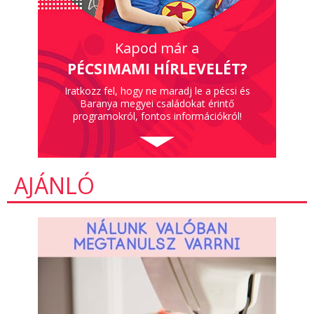
Kapod már a
PÉCSIMAMI HÍRLEVELÉT?
Iratkozz fel, hogy ne maradj le a pécsi és
Baranya megyei családokat érintő
programokról, fontos információkról!
AJÁNLÓ