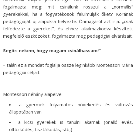
fogalmazta meg: mit csinálunk rosszul a „normális”
gyerekekkel, ha a fogyatékosok felülmúlják őket? Korának
pedagógiáját új alapokra helyezte. Önmagáról azt írja: „csak
felfedezte a gyereket”, és ehhez alkalmazkodva készített
megfelelő eszközöket, fogalmazta meg pedagógiai elvárásait.
Segíts nekem, hogy magam csinálhassam!”
– talán ez a mondat foglalja össze leginkább Montessori Mária
pedagógiai céljait.
Montessori néhány alapelve:
a gyermek folyamatos növekedés és változás
állapotában van
a kicsi gyerekek is tanulni akarnak (önálló evés,
öltözködés, tisztálkodás, stb,)