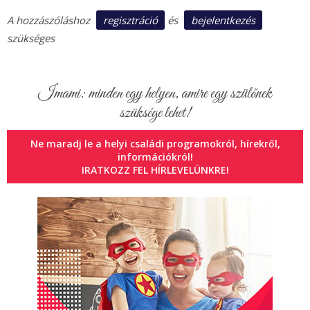
regisztráció
bejelentkezés
A hozzászóláshoz
és
szükséges
Imami: minden egy helyen, amire egy szülőnek
szüksége lehet!
Ne maradj le a helyi családi programokról, hírekről,
információkról!
IRATKOZZ FEL HÍRLEVELÜNKRE!