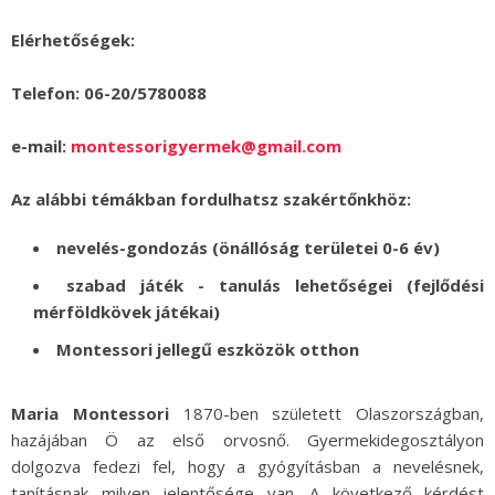
Elérhetőségek:
Telefon: 06-20/5780088
e-mail:
montessorigyermek@gmail.com
Az alábbi témákban fordulhatsz szakértőnkhöz:
nevelés-gondozás (önállóság területei 0-6 év)
szabad játék - tanulás lehetőségei (fejlődési
mérföldkövek játékai)
Montessori jellegű eszközök otthon
Maria Montessori
1870-ben született Olaszországban,
hazájában Ö az első orvosnő. Gyermekidegosztályon
dolgozva fedezi fel, hogy a gyógyításban a nevelésnek,
tanításnak milyen jelentősége van. A következő kérdést