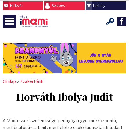
Hírlevél
Belépés
Lakhely
Címlap
»
Szakértőink
Horváth Ibolya Judit
A Montessori szellemiségű pedagógia gyermekközpontú,
mert önállóságra tanít, mert életre szóló tapasztalati tudást