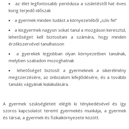
az élet legfontosabb periódusa a születéstől hat éves
korig terjedő időszak
a gyermek minden tudást a környezetéből „szív fel”
a kisgyermek nagyon sokat tanul a mozgáson keresztül,
lehetőséget kell biztosítani a számára, hogy minden
érzékszervével tanulhasson
a gyerekek legjobban olyan környezetben tanulnak,
melyben szabadon mozoghatnak
lehetőséget biztosít a gyermeknek a sikerélmény
megszerzésére, az önbizalom kifejlődésére, és a további
tanulás vágyának kialakulására.
A gyermek szükségleteit elégíti ki ténykedésével és így
szoros kapcsolatot teremt gyermekés munkája, a gyermek
és társai, a gyermek és fizikaikörnyezete között.