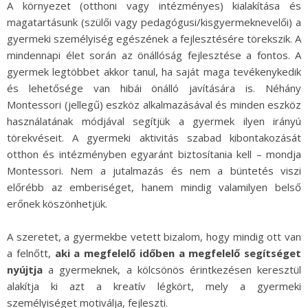
A környezet (otthoni vagy intézményes) kialakítása és
magatartásunk (szülői vagy pedagógusi/kisgyermeknevelői) a
gyermeki személyiség egészének a fejlesztésére törekszik. A
mindennapi élet során az önállóság fejlesztése a fontos. A
gyermek legtöbbet akkor tanul, ha saját maga tevékenykedik
és lehetősége van hibái önálló javítására is. Néhány
Montessori (jellegű) eszköz alkalmazásával és minden eszköz
használatának módjával segítjük a gyermek ilyen irányú
törekvéseit. A gyermeki aktivitás szabad kibontakozását
otthon és intézményben egyaránt biztosítania kell – mondja
Montessori. Nem a jutalmazás és nem a büntetés viszi
előrébb az emberiséget, hanem mindig valamilyen belső
erőnek köszönhetjük.
A szeretet, a gyermekbe vetett bizalom, hogy mindig ott van
a felnőtt,
aki a megfelelő időben a megfelelő segítséget
nyújtja
a gyermeknek, a kölcsönös érintkezésen keresztül
alakítja ki azt a kreatív légkört, mely a gyermeki
személyiséget motiválja, fejleszti.