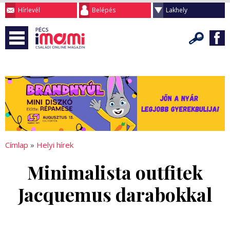
Hírlevél
Belépés
Lakhely
Címlap
»
Helyi hírek
Minimalista outfitek
Jacquemus darabokkal