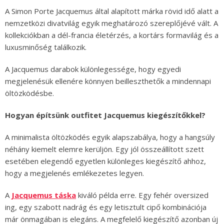
A Simon Porte Jacquemus által alapított márka rövid idő alatt a
nemzetközi divatvilág egyik meghatározó szereplőjévé vált. A
kollekciókban a dél-francia életérzés, a kortárs formavilág és a
luxusminőség találkozik.
A Jacquemus darabok különlegessége, hogy egyedi
megjelenésük ellenére könnyen beilleszthetők a mindennapi
öltözködésbe.
Hogyan építsünk outfitet Jacquemus kiegészítőkkel?
A minimalista öltözködés egyik alapszabálya, hogy a hangsúly
néhány kiemelt elemre kerüljön. Egy jól összeállított szett
esetében elegendő egyetlen különleges kiegészítő ahhoz,
hogy a megjelenés emlékezetes legyen.
A
Jacquemus táska
kiváló példa erre. Egy fehér oversized
ing, egy szabott nadrág és egy letisztult cipő kombinációja
már önmagában is elegáns. A megfelelő kiegészítő azonban új