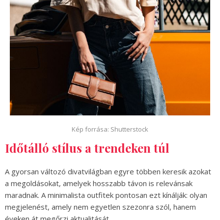
Kép forrása: Shutterstock
Időtálló stílus a trendeken túl
A gyorsan változó divatvilágban egyre többen keresik azokat
a megoldásokat, amelyek hosszabb távon is relevánsak
maradnak. A minimalista outfitek pontosan ezt kínálják: olyan
megjelenést, amely nem egyetlen szezonra szól, hanem
éveken át megőrzi aktualitását.