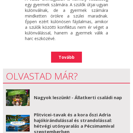
egy gyermek számára. A szülők útjai ugyan
különválnak, de a gyermek számára
mindketten örökre a szülei maradnak.
Éppen ezért különösen fájdalmas, amikor
a szülők közötti konfliktus nem ér véget a
különválással, hanem a gyermek válik a
harc eszközévé.
Tovább
OLVASTAD MÁR?
Nagyok leszünk! - Állatkerti családi nap
Plitvicei-tavak és a kora őszi Adria
hajókirándulással és strandolással:
hétvégi utónyaralás a Pécsimamival
szeptemberben