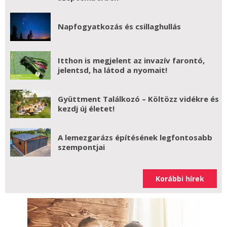
Napfogyatkozás és csillaghullás
Itthon is megjelent az invazív farontó,
jelentsd, ha látod a nyomait!
Gyüttment Találkozó – Költözz vidékre és
kezdj új életet!
A lemezgarázs építésének legfontosabb
szempontjai
Korábbi hírek