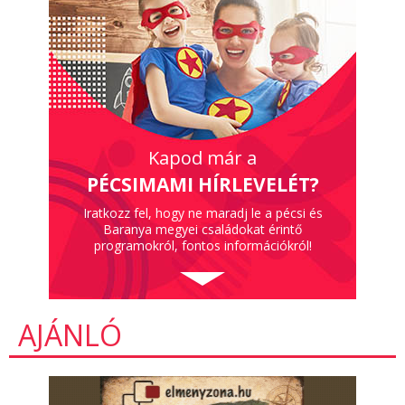
Kapod már a
PÉCSIMAMI HÍRLEVELÉT?
Iratkozz fel, hogy ne maradj le a pécsi és
Baranya megyei családokat érintő
programokról, fontos információkról!
AJÁNLÓ