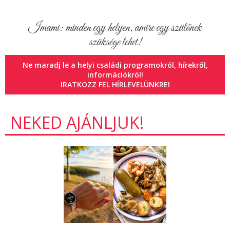
Imami: minden egy helyen, amire egy szülőnek
szüksége lehet!
Ne maradj le a helyi családi programokról, hírekről,
információkról!
IRATKOZZ FEL HÍRLEVELÜNKRE!
NEKED AJÁNLJUK!