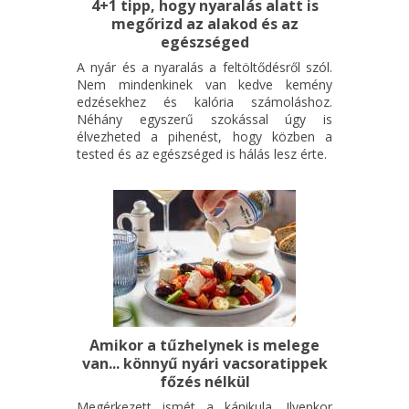
4+1 tipp, hogy nyaralás alatt is
megőrizd az alakod és az
egészséged
A nyár és a nyaralás a feltöltődésről szól.
Nem mindenkinek van kedve kemény
edzésekhez és kalória számoláshoz.
Néhány egyszerű szokással úgy is
élvezheted a pihenést, hogy közben a
tested és az egészséged is hálás lesz érte.
Amikor a tűzhelynek is melege
van... könnyű nyári vacsoratippek
főzés nélkül
Megérkezett ismét a kánikula. Ilyenkor