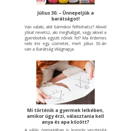
Július 30. – Ünnepeljük a
barátságot!
Van valaki, akit bármikor felhívhatsz? Akivel
jókat nevetsz, aki meghallgat, vagy akivel a
gyerekeitek együtt nőnek fel? Ma érdemes
neki írni egy üzenetet, mert július 30-án
van a Barátság Világnapja.
Mi történik a gyermek lelkében,
amikor úgy érzi, választania kell
anya és apa között?
A válás önmagában is komoly veszteség