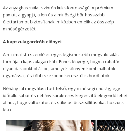
Az anyaghasználat szintén kulcsfontosságú. A prémium
pamut, a gyapjú, a len és a minőségi bőr hosszabb
élettartamot biztosítanak, miközben emelik az összkép
minőségérzetét.
A kapszulagardrób előnyei
A minimalista szemlélet egyik legismertebb megvalósulási
formája a kapszulagardrób. Ennek lényege, hogy a ruhatár
olyan darabokból álljon, amelyek könnyen kombinálhatók
egymással, és több szezonon keresztül is hordhatók.
Néhány jól megválasztott felső, egy minőségi nadrág, egy
időtálló kabát és néhány karakteres kiegészítő elegendő lehet
ahhoz, hogy változatos és stílusos összeállításokat hozzunk
létre.