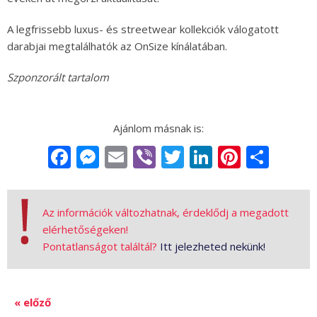
A legfrissebb luxus- és streetwear kollekciók válogatott
darabjai megtalálhatók az OnSize kínálatában.
Szponzorált tartalom
Facebook
Messenger
Email
Viber
Twitter
LinkedIn
Pintere
Sha
Az információk változhatnak, érdeklődj a megadott
elérhetőségeken!
Pontatlanságot találtál?
Itt jelezheted nekünk!
« előző