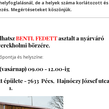
helyfoglalásnál, de a helyek száma korlátozott és
kezés. Megértéseteket köszönjük.
alhatsz
BENTI, FEDETT
asztalt a nyárváró
yerekholmi börzére.
őpontja és helyszíne:
(vasárnap) 09.00 - 12.00-ig
tt épülete - 7633 Pécs, Hajnóczy József utc
1.