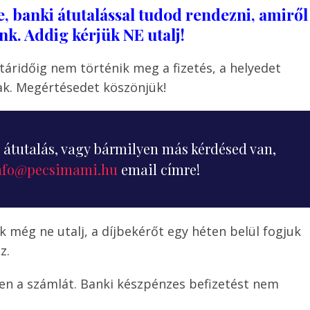
re, banki átutalással tudod rendezni, amiről
nk. Addig kérjük NE utalj!
atáridőig nem történik meg a fizetés, a helyedet
k. Megértésedet köszönjük!
átutalás, vagy bármilyen más kérdésed van,
nfo@pecsimami.hu
email címre!
k még ne utalj, a díjbekérőt egy héten belül fogjuk
z.
ben a számlát. Banki készpénzes befizetést nem