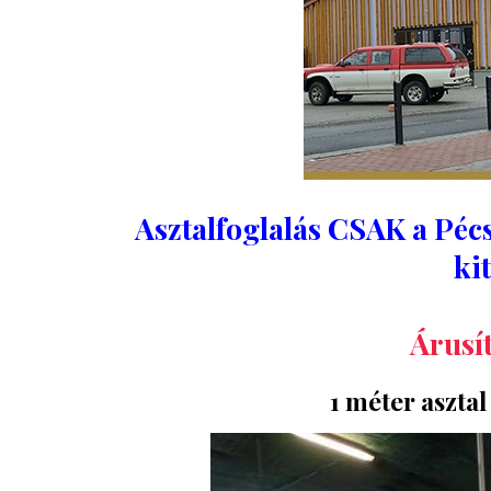
Asztalfoglalás CSAK a Péc
ki
Árusít
1 méter asztal