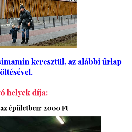
simamin keresztül, az alábbi űrlap
töltésével.
ó helyek díja:
 az épületben:
2000 Ft