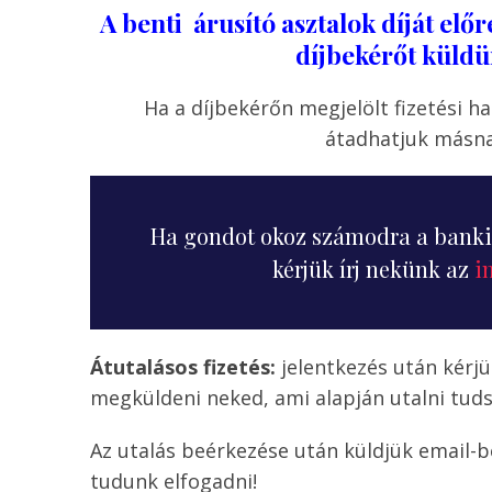
A benti árusító asztalok díját elő
díjbekérőt küldü
Ha a díjbekérőn megjelölt fizetési h
átadhatjuk másna
Ha gondot okoz számodra a banki 
kérjük írj nekünk az
i
Átutalásos fizetés:
jelentkezés után kérjü
megküldeni neked, ami alapján utalni tuds
Az utalás beérkezése után küldjük email-
tudunk elfogadni!