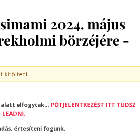
csimami 2024. május
erekholmi börzéjére -
 kitölteni.
 alatt elfogytak...
PÓTJELENTKEZÉST ITT TUDSZ
LEADNI.
dás, értesíteni fogunk.