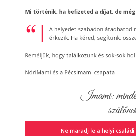
Mi történik, ha befizeted a díjat, de mé
A helyedet szabadon átadhatod 
érkezik. Ha kéred, segítünk: öss
Reméljük, hogy találkozunk és sok-sok hol
NóriMami és a Pécsimami csapata
Imami: minden 
szülőnek
Ne maradj le a helyi családi