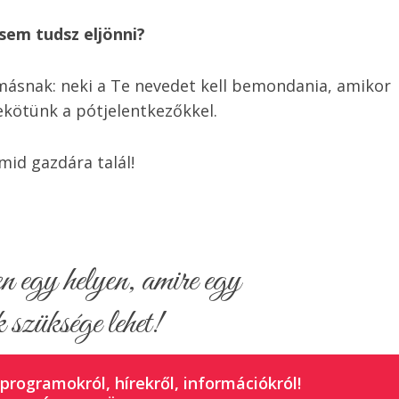
gsem tudsz eljönni?
másnak: neki a Te nevedet kell bemondania, amikor
zekötünk a pótjelentkezőkkel.
mid gazdára talál!
egy helyen, amire egy
 szüksége lehet!
 programokról, hírekről, információkról!