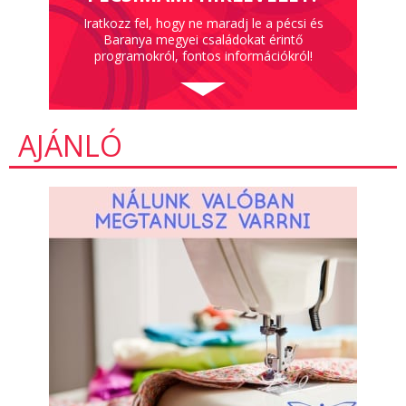
Iratkozz fel, hogy ne maradj le a pécsi és
Baranya megyei családokat érintő
programokról, fontos információkról!
AJÁNLÓ