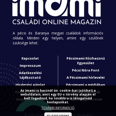
A pécsi és Baranya megyei családok információs
oldala. Minden egy helyen, amire egy szülőnek
szüksége lehet.
Kapcsolat
Pécsimami Közhasznú
Egyesület
Impresszum
Pécsi Nóra Pont
Adatkezelési
tájékoztató
A Pécsimami hírlevelei
Hirdetési ajánlat
Pécsimami a médiában
Az Imami is használ ún. cookie-kat (sütiket) a
Online szerződés
Rólunk mondták
weboldalain, amit egy EU-s törvény alapján el
kell fogadnod, ha továbbra is látogatnád
Imami franchise
Sajtómegjelenések
honlapunkat.
TOVÁBBI INFORMÁCIÓ
© 2010-2026. Minden jog fenntartva, Pécsimami