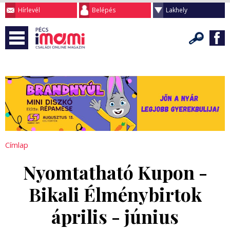
Hírlevél
Belépés
Lakhely
Címlap
Nyomtatható Kupon -
Bikali Élménybirtok
április - június