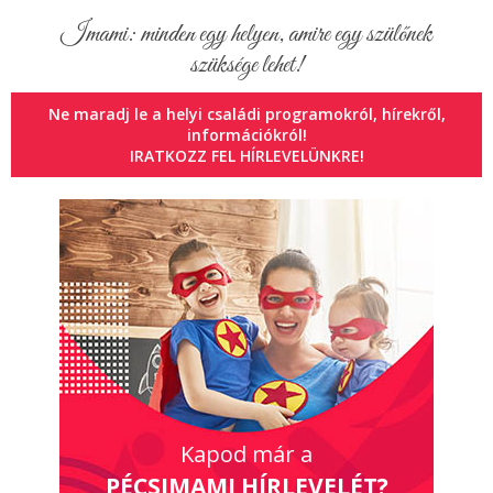
Imami: minden egy helyen, amire egy szülőnek
szüksége lehet!
Ne maradj le a helyi családi programokról, hírekről,
információkról!
IRATKOZZ FEL HÍRLEVELÜNKRE!
Kapod már a
PÉCSIMAMI HÍRLEVELÉT?