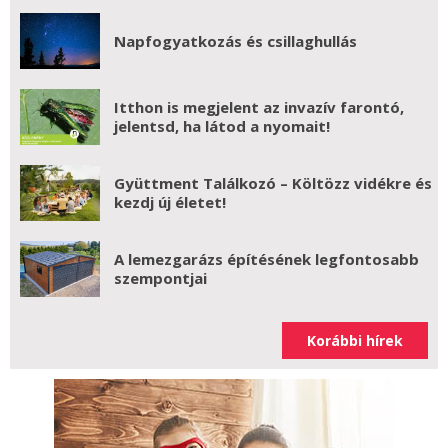
Napfogyatkozás és csillaghullás
Itthon is megjelent az invazív farontó,
jelentsd, ha látod a nyomait!
Gyüttment Találkozó – Költözz vidékre és
kezdj új életet!
A lemezgarázs építésének legfontosabb
szempontjai
Korábbi hírek