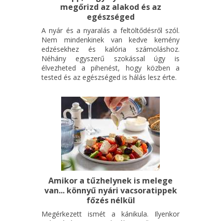
megőrizd az alakod és az
meséje, amelyet Petra saját ötleteivel és játékos elemekkel
egészséged
egészített ki.
A nyár és a nyaralás a feltöltődésről szól.
Nem mindenkinek van kedve kemény
A foglalkozáson való részvétel regisztrációhoz kötött:
edzésekhez és kalória számoláshoz.
Néhány egyszerű szokással úgy is
ROOmli Pécs - természetes játszóhely
élvezheted a pihenést, hogy közben a
facebook
tested és az egészséged is hálás lesz érte.
Amikor a tűzhelynek is melege
van... könnyű nyári vacsoratippek
főzés nélkül
Megérkezett ismét a kánikula. Ilyenkor