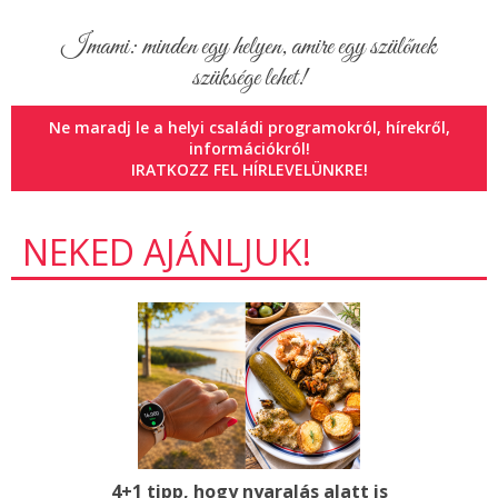
Imami: minden egy helyen, amire egy szülőnek
szüksége lehet!
Ne maradj le a helyi családi programokról, hírekről,
információkról!
IRATKOZZ FEL HÍRLEVELÜNKRE!
NEKED AJÁNLJUK!
A január 24-i alkalom ingyenes bemutató foglalkozás, a
program februárban folytatódik.
Egy nyugodt, biztonságos tér, ahol a meséké a főszerep.
A mese: Macskacicó
A foglalkozás alapja Kádár Annamária és Kerekes Valéria
Mesepszichológia a gyakorlatban című könyvének első
4+1 tipp, hogy nyaralás alatt is