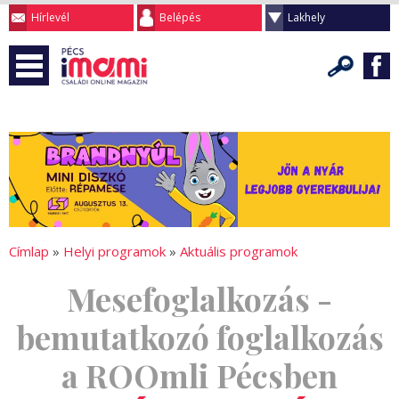
Hírlevél
Belépés
Lakhely
Címlap
»
Helyi programok
»
Aktuális programok
Mesefoglalkozás -
bemutatkozó foglalkozás
a ROOmli Pécsben