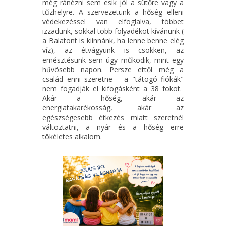
még ránézni sem esik jól a sütőre vagy a
tűzhelyre. A szervezetünk a hőség elleni
védekezéssel van elfoglalva, többet
izzadunk, sokkal több folyadékot kívánunk (
a Balatont is kiinnánk, ha lenne benne elég
víz), az étvágyunk is csökken, az
emésztésünk sem úgy működik, mint egy
hűvösebb napon. Persze ettől még a
család enni szeretne – a "tátogó fiókák"
nem fogadják el kifogásként a 38 fokot.
Akár a hőség, akár az
energiatakarékosság, akár az
egészségesebb étkezés miatt szeretnél
változtatni, a nyár és a hőség erre
tökéletes alkalom.