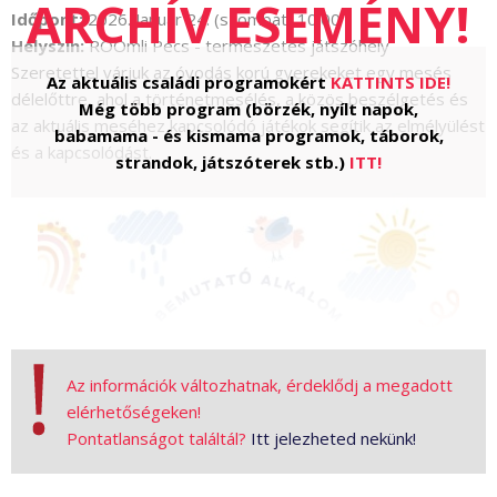
Időpont:
2026. Január 24. (szombat) 10:00
Helyszín:
ROOmli Pécs - természetes játszóhely
Szeretettel várjuk az óvodás korú gyerekeket egy mesés
Az aktuális családi programokért
KATTINTS IDE!
délelőttre, ahol a történetmesélés, a közös beszélgetés és
Még több program (börzék, nyílt napok,
az aktuális meséhez kapcsolódó játékok segítik az elmélyülést
babamama - és kismama programok, táborok,
és a kapcsolódást.
strandok, játszóterek stb.)
ITT!
Az információk változhatnak, érdeklődj a megadott
elérhetőségeken!
Pontatlanságot találtál?
Itt jelezheted nekünk!