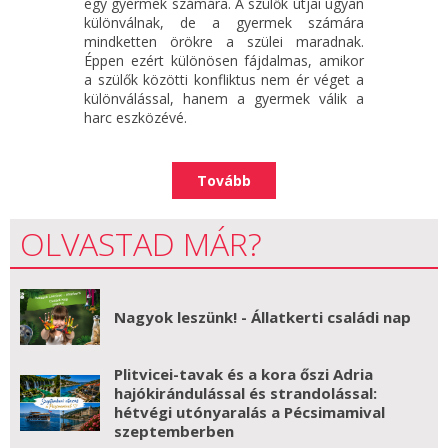
egy gyermek számára. A szülők útjai ugyan
különválnak, de a gyermek számára
mindketten örökre a szülei maradnak.
Éppen ezért különösen fájdalmas, amikor
a szülők közötti konfliktus nem ér véget a
különválással, hanem a gyermek válik a
harc eszközévé.
Tovább
OLVASTAD MÁR?
Nagyok leszünk! - Állatkerti családi nap
Plitvicei-tavak és a kora őszi Adria
hajókirándulással és strandolással:
hétvégi utónyaralás a Pécsimamival
szeptemberben