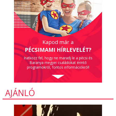
Kapod már a
PÉCSIMAMI HÍRLEVELÉT?
Iratkozz fel, hogy ne maradj le a pécsi és
Baranya megyei családokat érintő
programokról, fontos információkról!
AJÁNLÓ