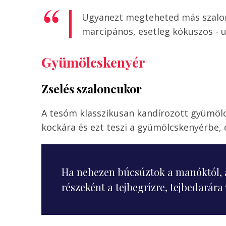
Ugyanezt megteheted más szalo
marcipános, esetleg kókuszos - u
Gyümölcskenyér
Zselés szaloncukor
A tesóm klasszikusan kandírozott gyümölcs
kockára és ezt teszi a gyümölcskenyérbe,
Ha nehezen búcsúztok a manóktól, 
részeként a tejbegrízre, tejbedarár