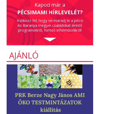
Kapod már a
PÉCSIMAMI HÍRLEVELÉT?
Iratkozz fel, hogy ne maradj le a pécsi
és Baranya megyei családokat érintő
programokról, fontos információkról!
AJÁNLÓ
y
,