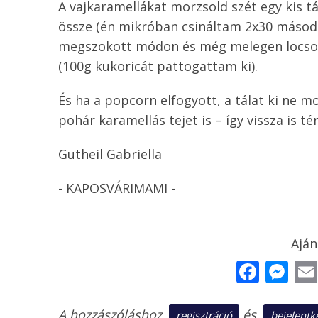
A vajkaramellákat morzsold szét egy kis tál
össze (én mikróban csináltam 2x30 másodpe
megszokott módon és még melegen locsold
(100g kukoricát pattogattam ki).
És ha a popcorn elfogyott, a tálat ki ne mo
pohár karamellás tejet is – így vissza is té
Gutheil Gabriella
- KAPOSVÁRIMAMI -
Face
Me
A hozzászóláshoz
és
regisztráció
bejelentk