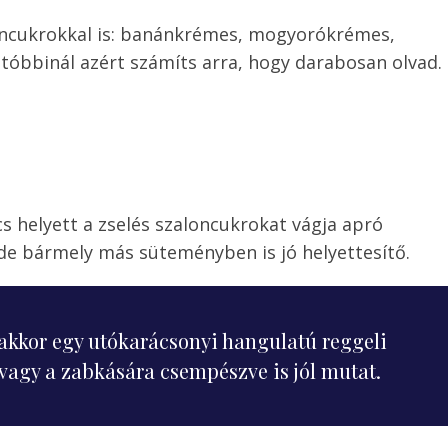
ncukrokkal is: banánkrémes, mogyorókrémes,
tóbbinál azért számíts arra, hogy darabosan olvad.
 helyett a zselés szaloncukrokat vágja apró
 de bármely más süteményben is jó helyettesítő.
akkor egy utókarácsonyi hangulatú reggeli
a vagy a zabkására csempészve is jól mutat.