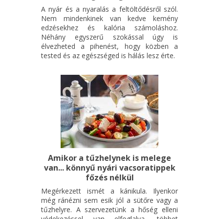
exciting topics
A nyár és a nyaralás a feltöltődésről szól.
Nem mindenkinek van kedve kemény
good company
edzésekhez és kalória számoláshoz.
Néhány egyszerű szokással úgy is
safe atmosphere
élvezheted a pihenést, hogy közben a
tested és az egészséged is hálás lesz érte.
FREE!
Amikor a tűzhelynek is melege
van... könnyű nyári vacsoratippek
főzés nélkül
Megérkezett ismét a kánikula. Ilyenkor
még ránézni sem esik jól a sütőre vagy a
tűzhelyre. A szervezetünk a hőség elleni
védekezéssel van elfoglalva, többet