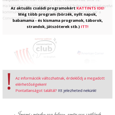
Ha kötetlen beszélgetéssel szeretnéd fejleszteni angol nyelvi
Az aktuális családi programokért
KATTINTS IDE!
kommunikációs készségeid, akkor minden szerdán vár a
Még több program (börzék, nyílt napok,
Conversation Club!
babamama - és kismama programok, táborok,
strandok, játszóterek stb.)
ITT!
Az információk változhatnak, érdeklődj a megadott
elérhetőségeken!
Pontatlanságot találtál?
Itt jelezheted nekünk!
Nyáron is várunk angol nyelvű társalgási klubunkba. Irodánk
légkondis, így kellemes környezetben tudtok itt hűsölni,
beszélgetni, kapcsolódni — angolul.