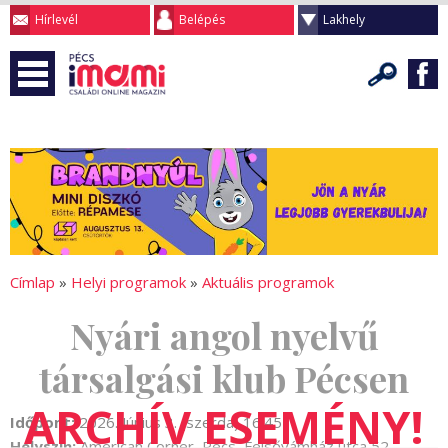
Hírlevél
Belépés
Lakhely
Címlap
»
Helyi programok
»
Aktuális programok
Nyári angol nyelvű
társalgási klub Pécsen
Időpont:
2026. Június 3. (szerda) 16:45
Helyszín:
American Corner, Pécs, Felsővámház utca 52.