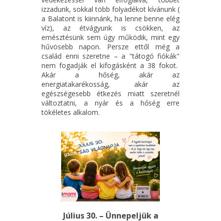
izzadunk, sokkal több folyadékot kívánunk (
a Balatont is kiinnánk, ha lenne benne elég
víz), az étvágyunk is csökken, az
emésztésünk sem úgy működik, mint egy
hűvösebb napon. Persze ettől még a
család enni szeretne – a "tátogó fiókák"
nem fogadják el kifogásként a 38 fokot.
Akár a hőség, akár az
energiatakarékosság, akár az
egészségesebb étkezés miatt szeretnél
változtatni, a nyár és a hőség erre
tökéletes alkalom.
Július 30. – Ünnepeljük a