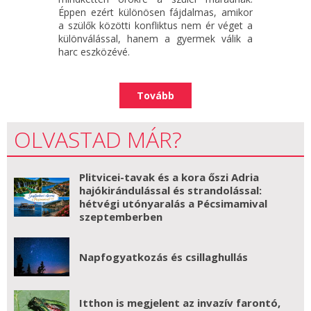
Éppen ezért különösen fájdalmas, amikor
a szülők közötti konfliktus nem ér véget a
különválással, hanem a gyermek válik a
harc eszközévé.
Tovább
OLVASTAD MÁR?
Plitvicei-tavak és a kora őszi Adria
hajókirándulással és strandolással:
hétvégi utónyaralás a Pécsimamival
szeptemberben
Napfogyatkozás és csillaghullás
Itthon is megjelent az invazív farontó,