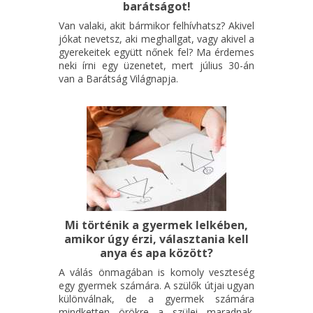
barátságot!
Van valaki, akit bármikor felhívhatsz? Akivel
jókat nevetsz, aki meghallgat, vagy akivel a
gyerekeitek együtt nőnek fel? Ma érdemes
neki írni egy üzenetet, mert július 30-án
van a Barátság Világnapja.
Mi történik a gyermek lelkében,
amikor úgy érzi, választania kell
anya és apa között?
A válás önmagában is komoly veszteség
egy gyermek számára. A szülők útjai ugyan
különválnak, de a gyermek számára
mindketten örökre a szülei maradnak.