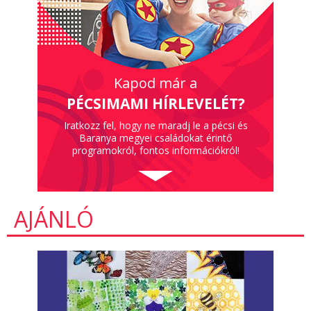
Kapod már a
PÉCSIMAMI HÍRLEVELÉT?
Iratkozz fel, hogy ne maradj le a pécsi és
Baranya megyei családokat érintő
programokról, fontos információkról!
AJÁNLÓ