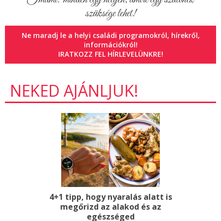
Imami: minden egy helyen, amire egy szülőnek
Amit nyújtunk:
szüksége lehet!
amerikai angol
Ne maradj le a helyi családi programokról, hírekről,
információkról!
izgalmas témák
IRATKOZZ FEL HÍRLEVELÜNKRE!
jó társaság
biztonságos környezet
NEKED AJÁNLJUK!
Ingyenes!
x o x
Join our summer edition Conversation Club in August in our
cool, air-conditioned facility to practice your English language
skills!
What we offer:
4+1 tipp, hogy nyaralás alatt is
megőrizd az alakod és az
American English
egészséged