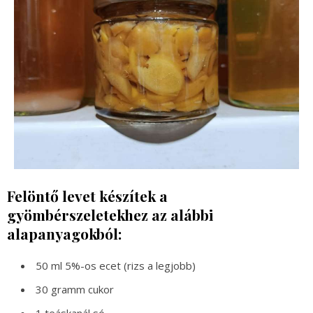
Felöntő levet készítek a
gyömbérszeletekhez az alábbi
alapanyagokból:
50 ml 5%-os ecet (rizs a legjobb)
30 gramm cukor
1 teáskanál só