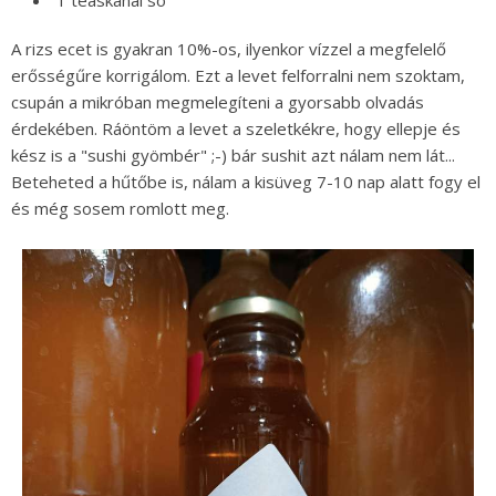
A rizs ecet is gyakran 10%-os, ilyenkor vízzel a megfelelő
erősségűre korrigálom. Ezt a levet felforralni nem szoktam,
csupán a mikróban megmelegíteni a gyorsabb olvadás
érdekében. Ráöntöm a levet a szeletkékre, hogy ellepje és
kész is a "sushi gyömbér" ;-) bár sushit azt nálam nem lát...
Beteheted a hűtőbe is, nálam a kisüveg 7-10 nap alatt fogy el
és még sosem romlott meg.