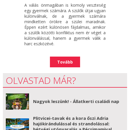
A válás önmagában is komoly veszteség
egy gyermek számára. A szülők útjai ugyan
különválnak, de a gyermek számára
mindketten örökre a szülei maradnak.
Éppen ezért különösen fájdalmas, amikor
a szülők közötti konfliktus nem ér véget a
különválással, hanem a gyermek válik a
harc eszközévé.
Tovább
OLVASTAD MÁR?
Nagyok leszünk! - Állatkerti családi nap
Plitvicei-tavak és a kora őszi Adria
hajókirándulással és strandolással:
hétvégi utónyaralás a Pécsimamival