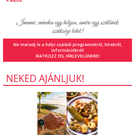
Imami: minden egy helyen, amire egy szülőnek
szüksége lehet!
Ne maradj le a helyi családi programokról, hírekről,
információkról!
IRATKOZZ FEL HÍRLEVELÜNKRE!
NEKED AJÁNLJUK!