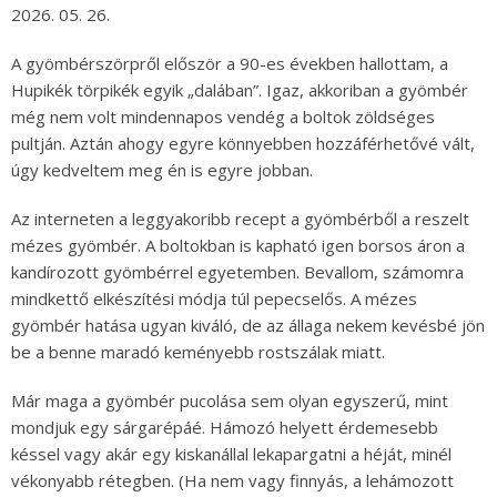
2026. 05. 26.
A gyömbérszörpről először a 90-es években hallottam, a
Hupikék törpikék egyik „dalában”. Igaz, akkoriban a gyömbér
még nem volt mindennapos vendég a boltok zöldséges
pultján. Aztán ahogy egyre könnyebben hozzáférhetővé vált,
úgy kedveltem meg én is egyre jobban.
Az interneten a leggyakoribb recept a gyömbérből a reszelt
mézes gyömbér. A boltokban is kapható igen borsos áron a
kandírozott gyömbérrel egyetemben. Bevallom, számomra
mindkettő elkészítési módja túl pepecselős. A mézes
gyömbér hatása ugyan kiváló, de az állaga nekem kevésbé jön
be a benne maradó keményebb rostszálak miatt.
Már maga a gyömbér pucolása sem olyan egyszerű, mint
mondjuk egy sárgarépáé. Hámozó helyett érdemesebb
késsel vagy akár egy kiskanállal lekapargatni a héját, minél
vékonyabb rétegben. (Ha nem vagy finnyás, a lehámozott