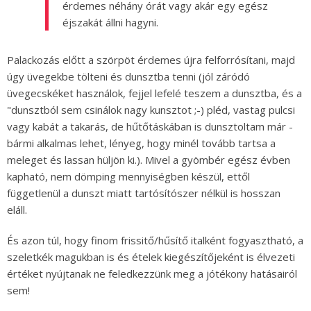
érdemes néhány órát vagy akár egy egész
éjszakát állni hagyni.
Palackozás előtt a szörpöt érdemes újra felforrósítani, majd
úgy üvegekbe tölteni és dunsztba tenni (jól záródó
üvegecskéket használok, fejjel lefelé teszem a dunsztba, és a
"dunsztból sem csinálok nagy kunsztot ;-) pléd, vastag pulcsi
vagy kabát a takarás, de hűtőtáskában is dunsztoltam már -
bármi alkalmas lehet, lényeg, hogy minél tovább tartsa a
meleget és lassan hüljön ki.). Mivel a gyömbér egész évben
kapható, nem dömping mennyiségben készül, ettől
függetlenül a dunszt miatt tartósítószer nélkül is hosszan
eláll.
És azon túl, hogy finom frissitő/hűsítő italként fogyasztható, a
szeletkék magukban is és ételek kiegészítőjeként is élvezeti
értéket nyújtanak ne feledkezzünk meg a jótékony hatásairól
sem!