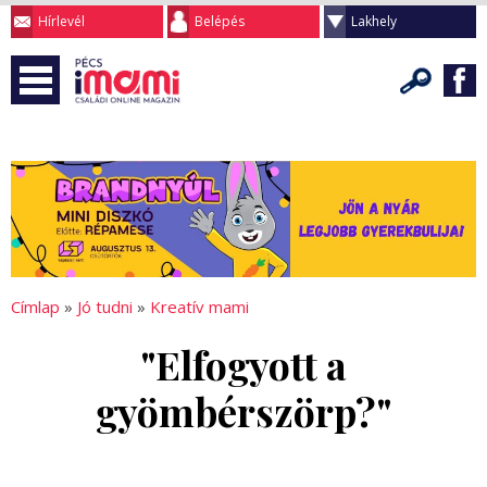
Hírlevél
Belépés
Lakhely
Címlap
»
Jó tudni
»
Kreatív mami
"Elfogyott a
gyömbérszörp?"