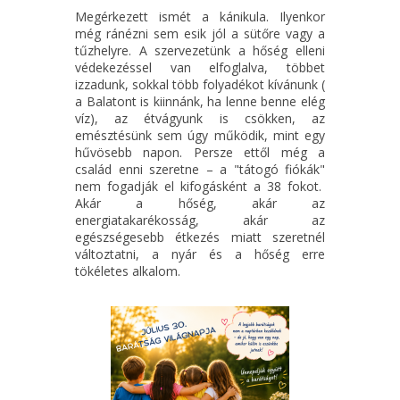
Megérkezett ismét a kánikula. Ilyenkor
még ránézni sem esik jól a sütőre vagy a
tűzhelyre. A szervezetünk a hőség elleni
védekezéssel van elfoglalva, többet
izzadunk, sokkal több folyadékot kívánunk (
a Balatont is kiinnánk, ha lenne benne elég
víz), az étvágyunk is csökken, az
emésztésünk sem úgy működik, mint egy
hűvösebb napon. Persze ettől még a
család enni szeretne – a "tátogó fiókák"
nem fogadják el kifogásként a 38 fokot.
Akár a hőség, akár az
energiatakarékosság, akár az
egészségesebb étkezés miatt szeretnél
változtatni, a nyár és a hőség erre
tökéletes alkalom.