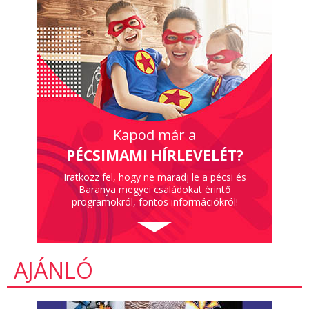
Kapod már a
PÉCSIMAMI HÍRLEVELÉT?
Iratkozz fel, hogy ne maradj le a pécsi és
Baranya megyei családokat érintő
programokról, fontos információkról!
AJÁNLÓ