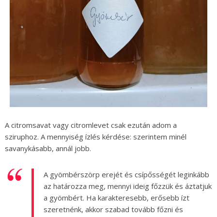
A citromsavat vagy citromlevet csak ezután adom a
sziruphoz. A mennyiség ízlés kérdése: szerintem minél
savanykásabb, annál jobb.
A gyömbérszörp erejét és csípősségét leginkább
az határozza meg, mennyi ideig főzzük és áztatjuk
a gyömbért. Ha karakteresebb, erősebb ízt
szeretnénk, akkor szabad tovább főzni és