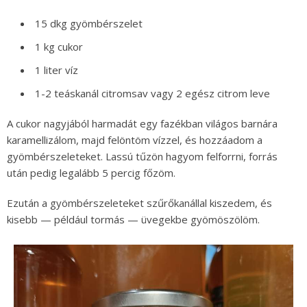
15 dkg gyömbérszelet
1 kg cukor
1 liter víz
1-2 teáskanál citromsav vagy 2 egész citrom leve
A cukor nagyjából harmadát egy fazékban világos barnára
karamellizálom, majd felöntöm vízzel, és hozzáadom a
gyömbérszeleteket. Lassú tűzön hagyom felforrni, forrás
után pedig legalább 5 percig főzöm.
Ezután a gyömbérszeleteket szűrőkanállal kiszedem, és
kisebb — például tormás — üvegekbe gyömöszölöm.