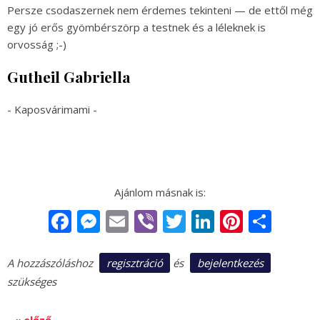
Persze csodaszernek nem érdemes tekinteni — de ettől még
egy jó erős gyömbérszörp a testnek és a léleknek is
orvosság ;-)
Gutheil Gabriella
- Kaposvárimami -
Facebook
Messenger
Email
Viber
Twitter
LinkedIn
Pintere
Sha
regisztráció
bejelentkezés
A hozzászóláshoz
és
szükséges
« előző