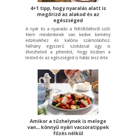
4+1 tipp, hogy nyaralás alatt is
megőrizd az alakod és az
egészséged
A nyár és a nyaralás a feltöltődésről szól.
Nem mindenkinek van kedve kemény
edzésekhez és kalória számoláshoz.
Néhány egyszerű szokással úgy is
élvezheted a pihenést, hogy közben a
tested és az egészséged is hálás lesz érte.
Amikor a tűzhelynek is melege
van... könnyű nyári vacsoratippek
főzés nélkül