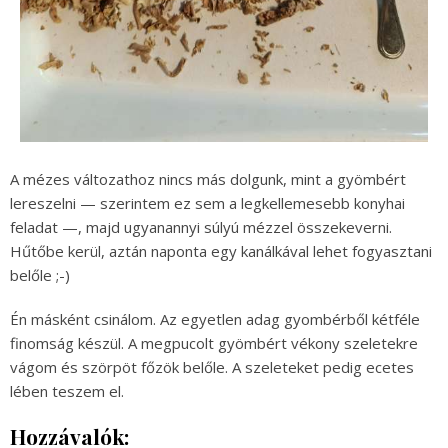
A mézes változathoz nincs más dolgunk, mint a gyömbért
lereszelni — szerintem ez sem a legkellemesebb konyhai
feladat —, majd ugyanannyi súlyú mézzel összekeverni.
Hűtőbe kerül, aztán naponta egy kanálkával lehet fogyasztani
belőle ;-)
Én másként csinálom. Az egyetlen adag gyombérből kétféle
finomság készül. A megpucolt gyömbért vékony szeletekre
vágom és szörpöt főzök belőle. A szeleteket pedig ecetes
lében teszem el.
Hozzávalók: