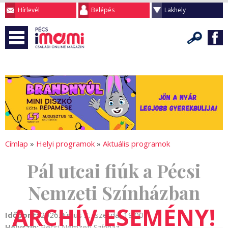
Hírlevél
Belépés
Lakhely
Címlap
»
Helyi programok
»
Aktuális programok
Pál utcai fiúk a Pécsi
Nemzeti Színházban
Időpont:
2026. Június 3. (szerda) 19:00
Helyszín:
Pécsi Nemzeti Színház