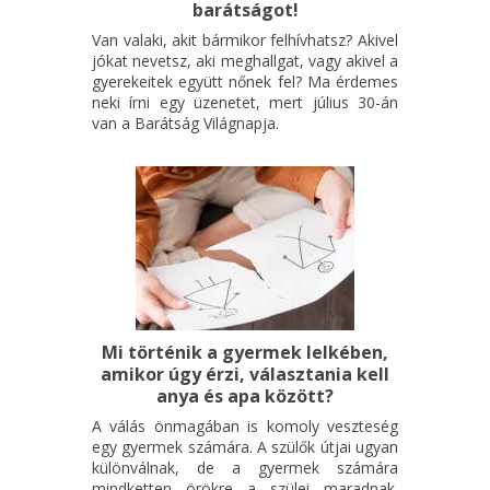
barátságot!
Van valaki, akit bármikor felhívhatsz? Akivel
jókat nevetsz, aki meghallgat, vagy akivel a
gyerekeitek együtt nőnek fel? Ma érdemes
neki írni egy üzenetet, mert július 30-án
van a Barátság Világnapja.
Mi történik a gyermek lelkében,
amikor úgy érzi, választania kell
anya és apa között?
A válás önmagában is komoly veszteség
egy gyermek számára. A szülők útjai ugyan
különválnak, de a gyermek számára
mindketten örökre a szülei maradnak.