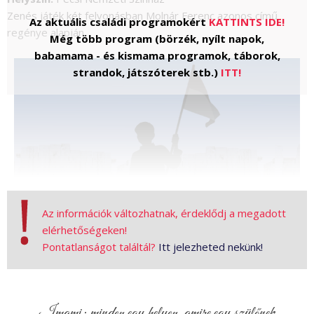
Zenés játék két felvonásban Molnár Ferenc azonos című
Az aktuális családi programokért
KATTINTS IDE!
regénye alapján.
Még több program (börzék, nyílt napok,
babamama - és kismama programok, táborok,
strandok, játszóterek stb.)
ITT!
Az információk változhatnak, érdeklődj a megadott
elérhetőségeken!
Pontatlanságot találtál?
Itt jelezheted nekünk!
Kép forrása: pnsz.hu
A Pál utcai fiúk című musical egy különleges színházi élmény,