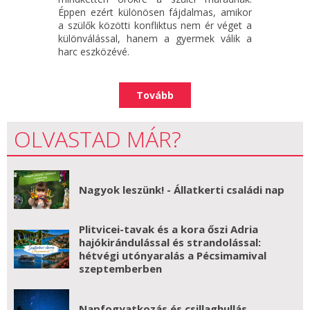
Éppen ezért különösen fájdalmas, amikor
a szülők közötti konfliktus nem ér véget a
különválással, hanem a gyermek válik a
harc eszközévé.
Tovább
OLVASTAD MÁR?
Nagyok leszünk! - Állatkerti családi nap
Plitvicei-tavak és a kora őszi Adria
hajókirándulással és strandolással:
hétvégi utónyaralás a Pécsimamival
szeptemberben
Napfogyatkozás és csillaghullás