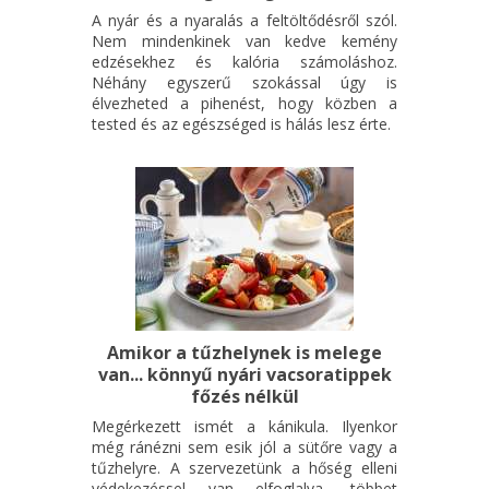
Krisztián szövegkönyve pedig hűen tükrözi a regény
A nyár és a nyaralás a feltöltődésről szól.
szellemiségét, miközben modern elemekkel gazdagítja a
Nem mindenkinek van kedve kemény
történetet. Vincze Balázs rendezésének különlegessége,
edzésekhez és kalória számoláshoz.
Néhány egyszerű szokással úgy is
hogy egyedi vizuális látásmódja mellett a különleges színpadi
élvezheted a pihenést, hogy közben a
mozgások, a koreográfia lesz a szereplők játékának
tested és az egészséged is hálás lesz érte.
meghatározó, fontos eleme.
Kihagyhatatlan, igazi családi program minden korosztály
számára!
A zenés játék a Proscenium Szerzői Ügynökség engedélyével
kerül bemutatásra.
Szereposztás és jegyvásárlás
Amikor a tűzhelynek is melege
van... könnyű nyári vacsoratippek
főzés nélkül
Megérkezett ismét a kánikula. Ilyenkor
még ránézni sem esik jól a sütőre vagy a
tűzhelyre. A szervezetünk a hőség elleni
védekezéssel van elfoglalva, többet