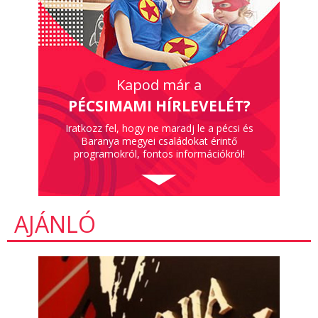
Kapod már a
PÉCSIMAMI HÍRLEVELÉT?
Iratkozz fel, hogy ne maradj le a pécsi és
Baranya megyei családokat érintő
programokról, fontos információkról!
AJÁNLÓ