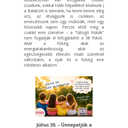
izzadunk, sokkal több folyadékot kívánunk (
a Balatont is kiinnánk, ha lenne benne elég
víz), az étvágyunk is csökken, az
emésztésünk sem úgy működik, mint egy
hűvösebb napon. Persze ettől még a
család enni szeretne – a "tátogó fiókák"
nem fogadják el kifogásként a 38 fokot.
Akár a hőség, akár az
energiatakarékosság, akár az
egészségesebb étkezés miatt szeretnél
változtatni, a nyár és a hőség erre
tökéletes alkalom.
Július 30. – Ünnepeljük a