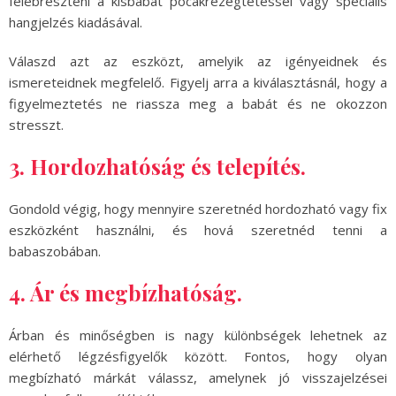
felébreszteni a kisbabát pocakrezegtetéssel vagy speciális
hangjelzés kiadásával.
Válaszd azt az eszközt, amelyik az igényeidnek és
ismereteidnek megfelelő. Figyelj arra a kiválasztásnál, hogy a
figyelmeztetés ne riassza meg a babát és ne okozzon
stresszt.
3. Hordozhatóság és telepítés.
Gondold végig, hogy mennyire szeretnéd hordozható vagy fix
eszközként használni, és hová szeretnéd tenni a
babaszobában.
4. Ár és megbízhatóság.
Árban és minőségben is nagy különbségek lehetnek az
elérhető légzésfigyelők között. Fontos, hogy olyan
megbízható márkát válassz, amelynek jó visszajelzései