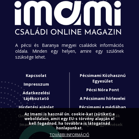
A pécsi és Baranya megyei családok információs
oldala. Minden egy helyen, amire egy szülőnek
szüksége lehet.
Kapcsolat
Pécsimami Közhasznú
Egyesület
Impresszum
Pécsi Nóra Pont
Adatkezelési
tájékoztató
A Pécsimami hírlevelei
Hirdetési ajánlat
Pécsimami a médiában
Az Imami is használ ún. cookie-kat (sütiket) a
Online szerződés
Rólunk mondták
weboldalain, amit egy EU-s törvény alapján el
kell fogadnod, ha továbbra is látogatnád
Imami franchise
Sajtómegjelenések
honlapunkat.
TOVÁBBI INFORMÁCIÓ