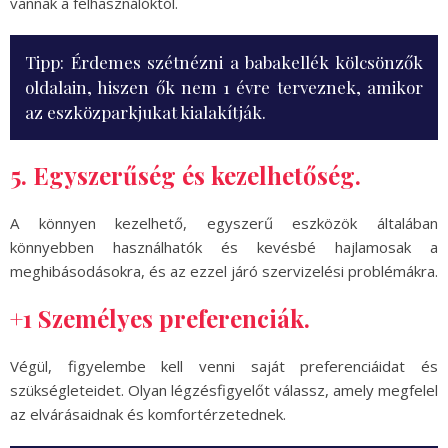
vannak a felhasználóktól.
Tipp: Érdemes szétnézni a babakellék kölcsönzők
oldalain, hiszen ők nem 1 évre terveznek, amikor
az eszközparkjukat kialakítják.
5. Egyszerűség és kezelhetőség.
A könnyen kezelhető, egyszerű eszközök általában
könnyebben használhatók és kevésbé hajlamosak a
meghibásodásokra, és az ezzel járó szervizelési problémákra.
+1 Személyes preferenciák.
Végül, figyelembe kell venni saját preferenciáidat és
szükségleteidet. Olyan légzésfigyelőt válassz, amely megfelel
az elvárásaidnak és komfortérzetednek.