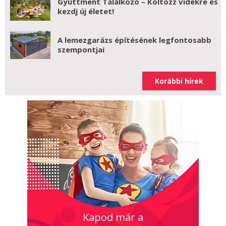
Gyüttment Találkozó – Költözz vidékre és
kezdj új életet!
A lemezgarázs építésének legfontosabb
szempontjai
Korábbi hírek
Kapod már a