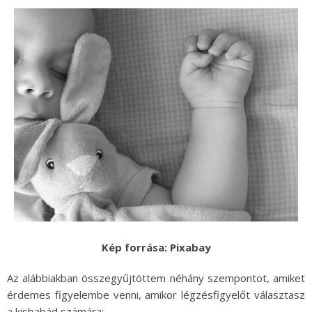
Kép forrása: Pixabay
Az alábbiakban összegyűjtöttem néhány szempontot, amiket
érdemes figyelembe venni, amikor légzésfigyelőt választasz
a kisbabád számára: