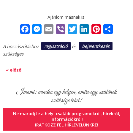
Facebook
Messenger
Email
Viber
Twitter
LinkedIn
Pintere
Sha
regisztráció
bejelentkezés
A hozzászóláshoz
és
szükséges
« előző
Imami: minden egy helyen, amire egy szülőnek
szüksége lehet!
Ne maradj le a helyi családi programokról, hírekről,
információkról!
IRATKOZZ FEL HÍRLEVELÜNKRE!