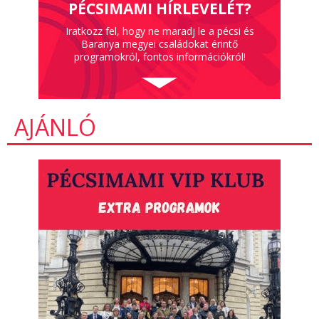
PÉCSIMAMI HÍRLEVELÉT?
Iratkozz fel, hogy ne maradj le a pécsi és
Baranya megyei családokat érintő
programokról, fontos információkról!
AJÁNLÓ