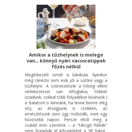
Amikor a tűzhelynek is melege
van... könnyű nyári vacsoratippek
főzés nélkül
Megérkezett ismét a kánikula. Ilyenkor
még ránézni sem esik jól a sütőre vagy a
tűzhelyre. A szervezetünk a hőség elleni
védekezéssel van elfoglalva, többet
izzadunk, sokkal több folyadékot kívánunk (
a Balatont is kiinnánk, ha lenne benne elég
víz), az étvágyunk is csökken, az
emésztésünk sem úgy működik, mint egy
hűvösebb napon. Persze ettől még a
család enni szeretne – a "tátogó fiókák"
nem fogadják el kifogásként a 38 fokot.