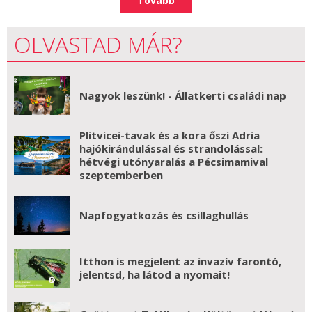
Tovább
OLVASTAD MÁR?
Nagyok leszünk! - Állatkerti családi nap
Plitvicei-tavak és a kora őszi Adria
hajókirándulással és strandolással:
hétvégi utónyaralás a Pécsimamival
szeptemberben
Napfogyatkozás és csillaghullás
Itthon is megjelent az invazív farontó,
jelentsd, ha látod a nyomait!