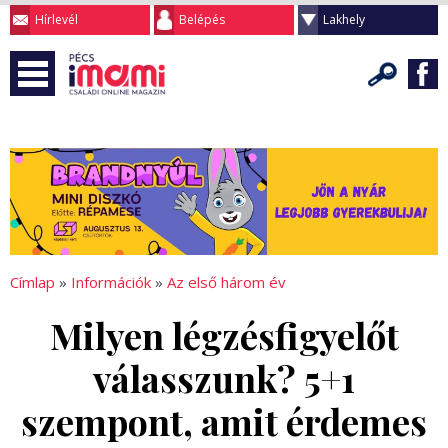
Hírlevél
Belépés
Lakhely
Címlap
»
Információk
»
Az első három év
Milyen légzésfigyelőt
válasszunk? 5+1
szempont, amit érdemes