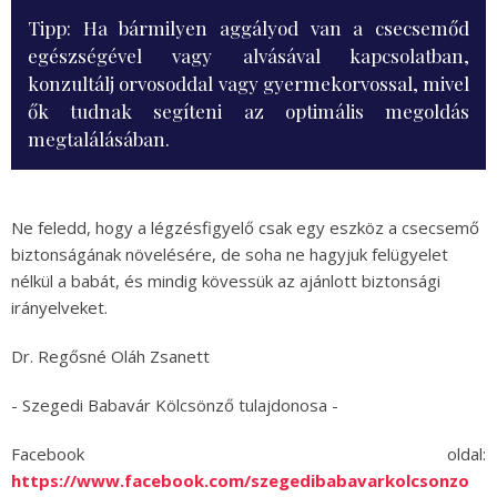
Tipp: Ha bármilyen aggályod van a csecsemőd
egészségével vagy alvásával kapcsolatban,
konzultálj orvosoddal vagy gyermekorvossal, mivel
ők tudnak segíteni az optimális megoldás
megtalálásában.
Ne feledd, hogy a légzésfigyelő csak egy eszköz a csecsemő
biztonságának növelésére, de soha ne hagyjuk felügyelet
nélkül a babát, és mindig kövessük az ajánlott biztonsági
irányelveket.
Dr. Regősné Oláh Zsanett
- Szegedi Babavár Kölcsönző tulajdonosa -
Facebook oldal:
https://www.facebook.com/szegedibabavarkolcsonzo