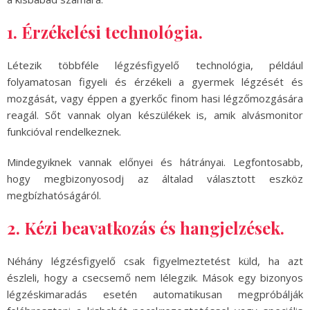
1. Érzékelési technológia.
Létezik többféle légzésfigyelő technológia, például
folyamatosan figyeli és érzékeli a gyermek légzését és
mozgását, vagy éppen a gyerkőc finom hasi légzőmozgására
reagál. Sőt vannak olyan készülékek is, amik alvásmonitor
funkcióval rendelkeznek.
Mindegyiknek vannak előnyei és hátrányai. Legfontosabb,
hogy megbizonyosodj az általad választott eszköz
megbízhatóságáról.
2. Kézi beavatkozás és hangjelzések.
Néhány légzésfigyelő csak figyelmeztetést küld, ha azt
észleli, hogy a csecsemő nem lélegzik. Mások egy bizonyos
légzéskimaradás esetén automatikusan megpróbálják