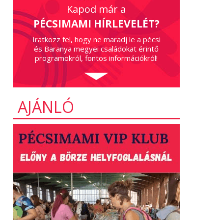
Kapod már a
PÉCSIMAMI HÍRLEVELÉT?
Iratkozz fel, hogy ne maradj le a pécsi
és Baranya megyei családokat érintő
programokról, fontos információkról!
AJÁNLÓ