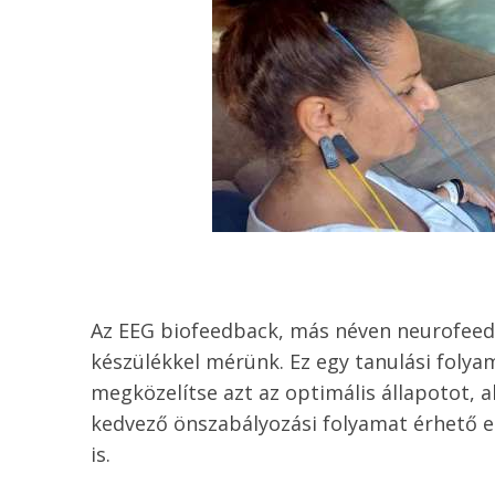
Az EEG biofeedback, más néven neurofeedb
készülékkel mérünk. Ez egy tanulási folya
megközelítse azt az optimális állapotot, 
kedvező önszabályozási folyamat érhető el,
is.