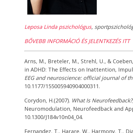
Leposa Linda pszichológus
, sportpszicholó
BŐVEBB INFORMÁCIÓ ÉS JELENTKEZÉS ITT
Arns, M., Breteler, M., Strehl, U., & Coebe
in ADHD: The Effects on Inattention, Impul
EEG and neuroscience: official journal of t
10.1177/155005940904000311.
Corydon, H.(2007).
What Is Neurofeedback?
Neuromodulation, Neurofeedback and Appli
10.1300/J184v10n04_04.
Fernandez, T., Harare, W., Harmony, T., Diaz