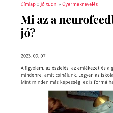
Címlap
»
Jó tudni
»
Gyermeknevelés
Mi az a neurofeed
jó?
2023. 09. 07.
A figyelem, az észlelés, az emlékezet és 
mindenre, amit csinálunk. Legyen az iskol
Mint minden más képesség, ez is formálhat