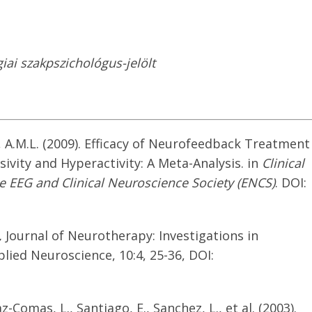
giai szakpszichológus-jelölt
n, A.M.L. (2009). Efficacy of Neurofeedback Treatment
sivity and Hyperactivity: A Meta-Analysis. in
Clinical
he EEG and Clinical Neuroscience Society (ENCS)
. DOI:
,
Journal of Neurotherapy: Investigations in
ed Neuroscience, 10:4, 25-36, DOI:
-Comas, L., Santiago, E., Sanchez, L., et al. (2003).