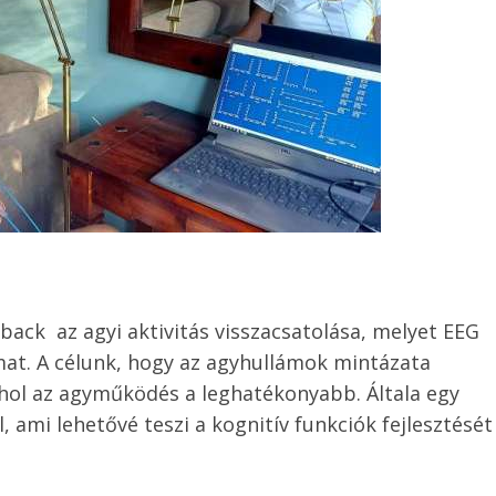
ack az agyi aktivitás visszacsatolása, melyet EEG
mat. A célunk, hogy az agyhullámok mintázata
ahol az agyműködés a leghatékonyabb. Általa egy
 ami lehetővé teszi a kognitív funkciók fejlesztését