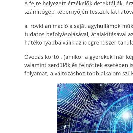
A fejre helyezett érzékelők detektálják, ér
számítógép képernyőjén tesszük láthatóvá
a rövid animáció a saját agyhullámok műk
tudatos befolyásolásával, átalakításával a
hatékonyabbá válik az idegrendszer tanulá
Óvodás kortól, (amikor a gyerekek már kép
valamint serdülők és felnőttek esetében i
folyamat, a változáshoz több alkalom szük