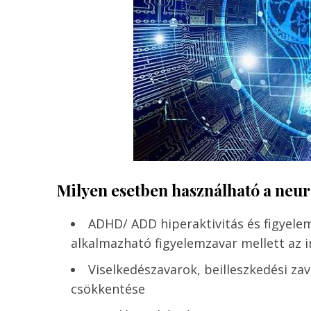
Milyen esetben használható a neu
ADHD/ ADD hiperaktivitás és figyel
alkalmazható figyelemzavar mellett az im
Viselkedészavarok, beilleszkedési za
csökkentése