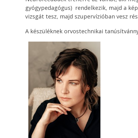
gyógypedagógus) rendelkezik, majd a képzé
vizsgát tesz, majd szupervízióban vesz rés
A készüléknek orvostechnikai tanúsítvánnya