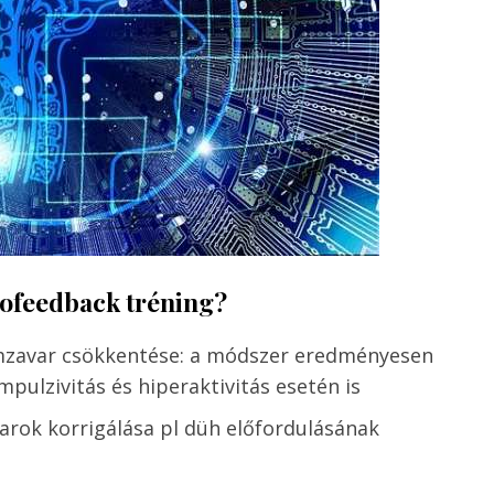
rofeedback tréning?
emzavar csökkentése: a módszer eredményesen
pulzivitás és hiperaktivitás esetén is
varok korrigálása pl düh előfordulásának