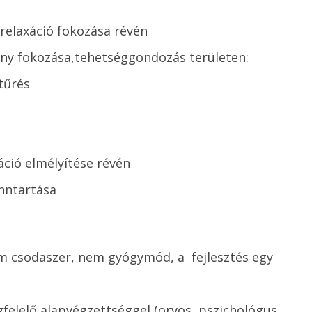
ézség
 relaxáció fokozása révén
ny fokozása,tehetséggondozás területen:
tűrés
xáció elmélyítése révén
enntartása
csodaszer, nem gyógymód, a fejlesztés egy
felelő alapvégzettséggel (orvos, pszichológus,