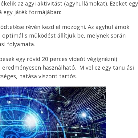
zékelik az agyi aktivitást (agyhullámokat). Ezeket egy
 egy játék formájában:
ödtetése révén kezd el mozogni. Az agyhullámok
z optimális működést állítjuk be, melynek során
si folyamata.
esek egy rövid 20 perces videót végignézni)
s eredményesen használható. Mivel ez egy tanulási
séges, hatása viszont tartós.