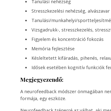
Tanulási neh
Stresszkezelési nehézség, alvászavar
Tanulási/munkahelyi/sportteljesítmé
Vizsgadrukk-, stresszkezelés, stressz
Figyelem és koncentráció fokozás
Memória fejlesztése
Késleltetett kifáradás, pihenés, rela
Idősek esetében kognitív funkciók f
Megjegyezendő:
A neurofeedback módszer önmagában nem 
formája, egy eszköze.
Neurofeedback trénerré az válhat, aki meg