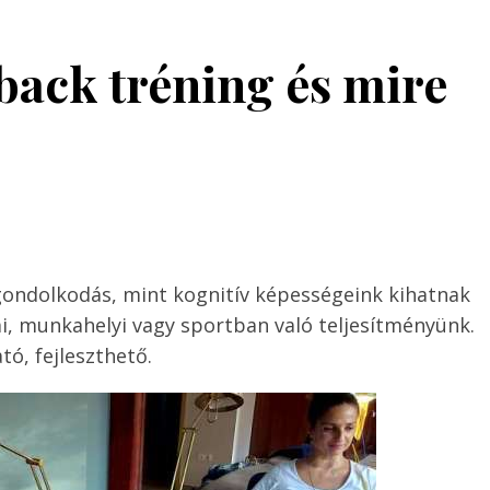
back tréning és mire
a gondolkodás, mint kognitív képességeink kihatnak
ai, munkahelyi vagy sportban való teljesítményünk.
ó, fejleszthető.