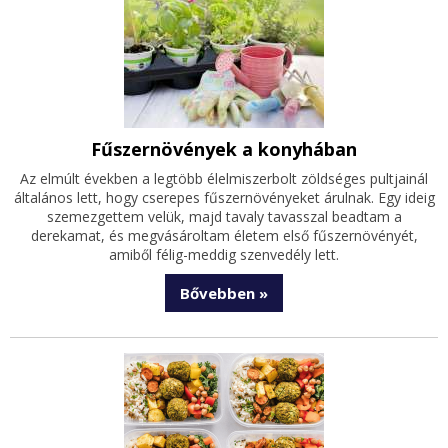
Fűszernövények a konyhában
Az elmúlt években a legtöbb élelmiszerbolt zöldséges pultjainál
általános lett, hogy cserepes fűszernövényeket árulnak. Egy ideig
szemezgettem velük, majd tavaly tavasszal beadtam a
derekamat, és megvásároltam életem első fűszernövényét,
amiből félig-meddig szenvedély lett.
Bővebben »