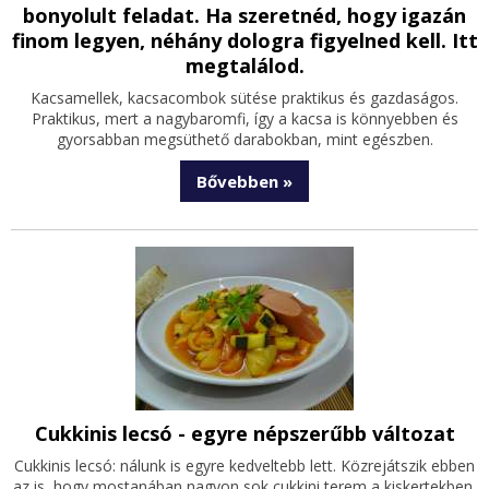
bonyolult feladat. Ha szeretnéd, hogy igazán
finom legyen, néhány dologra figyelned kell. Itt
megtalálod.
Kacsamellek, kacsacombok sütése praktikus és gazdaságos.
Praktikus, mert a nagybaromfi, így a kacsa is könnyebben és
gyorsabban megsüthető darabokban, mint egészben.
Bővebben »
Cukkinis lecsó - egyre népszerűbb változat
Cukkinis lecsó: nálunk is egyre kedveltebb lett. Közrejátszik ebben
az is, hogy mostanában nagyon sok cukkini terem a kiskertekben,