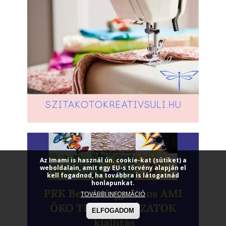
Az Imami is használ ún. cookie-kat (sütiket) a
weboldalain, amit egy EU-s törvény alapján el
kell fogadnod, ha továbbra is látogatnád
honlapunkat.
TOVÁBBI INFORMÁCIÓ
ELFOGADOM