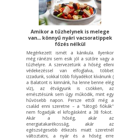
Amikor a tűzhelynek is melege
van... könnyű nyári vacsoratippek
főzés nélkül
Megérkezett ismét a kánikula. Ilyenkor
még ránézni sem esik jól a sütőre vagy a
tűzhelyre. A szervezetünk a hőség elleni
védekezéssel van elfoglalva, többet
izzadunk, sokkal több folyadékot kívánunk (
a Balatont is kiinnánk, ha lenne benne elég
víz), az étvágyunk is csökken, az
emésztésünk sem úgy működik, mint egy
hűvösebb napon. Persze ettől még a
család enni szeretne – a "tátogó fiókák"
nem fogadják el kifogásként a 38 fokot.
Akár a hőség, akár az
energiatakarékosság, akár az
egészségesebb étkezés miatt szeretnél
változtatni, a nyár és a hőség erre