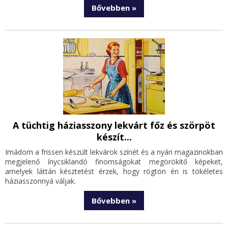
Bővebben »
A tüchtig háziasszony lekvárt főz és szörpöt
készít...
Imádom a frissen készült lekvárok színét és a nyári magazinokban
megjelenő ínycsiklandó finomságokat megörökítő képeket,
amelyek láttán késztetést érzek, hogy rögtön én is tökéletes
háziasszonnyá váljak.
Bővebben »