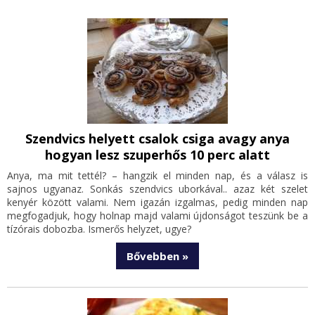
Szendvics helyett csalok csiga avagy anya
hogyan lesz szuperhős 10 perc alatt
Anya, ma mit tettél? – hangzik el minden nap, és a válasz is
sajnos ugyanaz. Sonkás szendvics uborkával.. azaz két szelet
kenyér között valami. Nem igazán izgalmas, pedig minden nap
megfogadjuk, hogy holnap majd valami újdonságot teszünk be a
tízórais dobozba. Ismerős helyzet, ugye?
Bővebben »