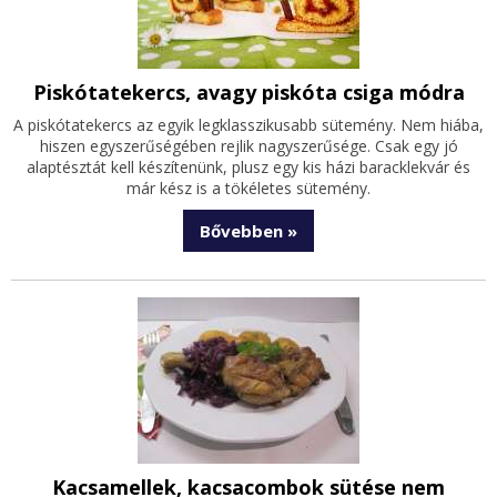
Piskótatekercs, avagy piskóta csiga módra
A piskótatekercs az egyik legklasszikusabb sütemény. Nem hiába,
hiszen egyszerűségében rejlik nagyszerűsége. Csak egy jó
alaptésztát kell készítenünk, plusz egy kis házi baracklekvár és
már kész is a tökéletes sütemény.
Bővebben »
Kacsamellek, kacsacombok sütése nem