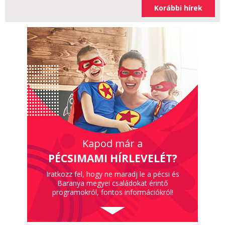
Korábbi hírek
Kapod már a
PÉCSIMAMI HÍRLEVELÉT?
Iratkozz fel, hogy ne maradj le a pécsi és
Baranya megyei családokat érintő
programokról, fontos információkról!