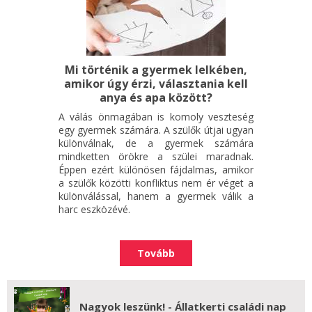
Mi történik a gyermek lelkében,
amikor úgy érzi, választania kell
anya és apa között?
A válás önmagában is komoly veszteség
egy gyermek számára. A szülők útjai ugyan
különválnak, de a gyermek számára
mindketten örökre a szülei maradnak.
Éppen ezért különösen fájdalmas, amikor
a szülők közötti konfliktus nem ér véget a
különválással, hanem a gyermek válik a
harc eszközévé.
Tovább
Nagyok leszünk! - Állatkerti családi nap