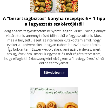
A "bezártságbiztos" konyha receptje: 6 + 1 tipp
a fagyasztás szakértőjétől!
Eddig sosem fagyasztottam kenyeret, sajtot, virslit... mindig annyit
vásároltunk, amennyit rövid időn belül elfogyasztottunk. Most
más a helyzett... ezért az interneten kutakodtam arról, hogy
ezeket a "kedvenceket" hogyan tudom hosszú távon tárolni.
Így bukkantam Eszter weboldalára, ami azért érdekes, mert
amúgy évek óta ismerjük egymást és már régóta terveztem,
hogy elfoglalt háziasszonyként elvégzem a "haviegyfőzés" című
online tanfolyamát.
Bővebben »