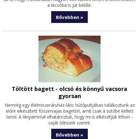
a lecsóba is jut belőle.
Bővebben »
Töltött bagett - olcsó és könnyű vacsora
gyorsan
Nemrég egy élelmiszeráruház-lánc hűtőpultjában találkoztunk az
előre elkészített fűszervajas bagettel, amit csak a sütőbe kellett
tenni. A lányaimmal elhatároztuk, hogy mi is elkészítjük itthon -
saját ízlésünk szerint.
Bővebben »