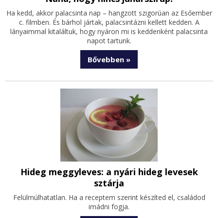
Ha kedd, akkor palacsinta nap – hangzott szigorúan az Esőember
c. filmben. És bárhol jártak, palacsintázni kellett kedden. A
lányaimmal kitaláltuk, hogy nyáron mi is keddenként palacsinta
napot tartunk.
Bővebben »
Hideg meggyleves: a nyári hideg levesek
sztárja
Felülmúlhatatlan. Ha a receptem szerint készíted el, családod
imádni fogja.