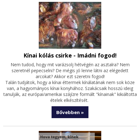
Kínai kólás csirke - Imádni fogod!
Nem tudod, hogy mit varázsolj hétvégén az asztalra? Nem
szeretnél pepecselni? De mégis jó lenne látni az elégedett
arcokat? Akkor ezt szeretni fogod!
Talán tudjátok, hogy a kínai éttermek kínálatának nem sok köze
van, a hagyományos kínai konyhához. Szakácsaik hosszú ideig
tanulják, az európai/amerikai szájízre formált "kínainak" kikiáltotta
ételek elkészítését.
Bővebben »