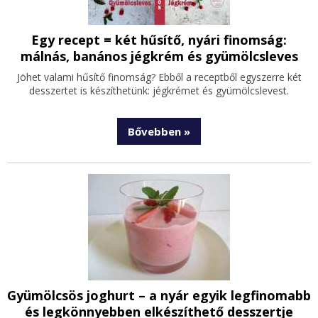
Egy recept = két hűsítő, nyári finomság:
málnás, banános jégkrém és gyümölcsleves
Jöhet valami hűsítő finomság? Ebből a receptből egyszerre két
desszertet is készíthetünk: jégkrémet és gyümölcslevest.
Bővebben »
Gyümölcsös joghurt – a nyár egyik legfinomabb
és legkönnyebben elkészíthető desszertje