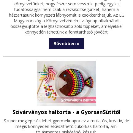
környezetünket, hogy észre sem vesszük, pedig egy kis
tudatossággal nem csak a rezsiköltségünket, hanem a
háztartásunk környezeti lábnyomát is csökkenthetjük. Az LG
Magyarország a Környezetvédelmi világnap alkalmából
összegyűjtötte a leghasznosabb zöld tippeket, amelyekkel
könnyedén tehetünk a fenntartható jövőért.
Bővebben »
Szivárványos haltorta - a GyorsanSütitől
Szuper meglepetés lehet gyermeknapra ez a mutatós, kreatív, de
mégis könnyedén elkészíthető cukorkás haltorta, ami
tojásmentes piskótából készült.