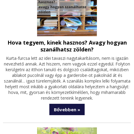
Hova tegyem, kinek hasznos? Avagy hogyan
szanálhatsz zölden?
Kurta-furcsa lett az idei tavaszi nagytakarításom, nem is igazán
nevezhető annak. Azt hiszem, nem vagyok ezzel egyedül. Folyton
kerülgetni az itthon tanuló és dolgozó családtagokat, miközben
ablakot pucolnál vagy épp a garderobe-ot pakolnád át és
szanálnál… igazi türelemjáték. A szanálás komplex lelki folyamata
helyett most inkább a gyakorlati oldalára helyeztem a hangsúlyt:
hova, mit, gyorsan és környezetkímélően, hogy mihamarabb
rendezett tereink legyenek.
Bővebben »