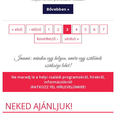
Bővebben »
« első
‹ előző
1
2
3
4
5
6
7
következő ›
utolsó »
Imami: minden egy helyen, amire egy szülőnek
szüksége lehet!
Ne maradj le a helyi családi programokról, hírekről,
információkról!
IRATKOZZ FEL HÍRLEVELÜNKRE!
NEKED AJÁNLJUK!