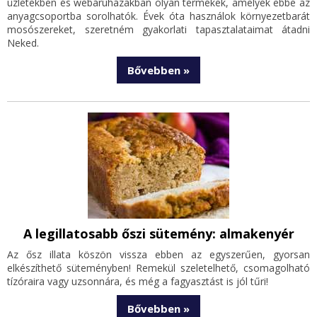
üzletekben és webáruházakban olyan termékek, amelyek ebbe az
anyagcsoportba sorolhatók. Évek óta használok környezetbarát
mosószereket, szeretném gyakorlati tapasztalataimat átadni
Neked.
Bővebben »
A legillatosabb őszi sütemény: almakenyér
Az ősz illata köszön vissza ebben az egyszerűen, gyorsan
elkészíthető süteményben! Remekül szeletelhető, csomagolható
tízóraira vagy uzsonnára, és még a fagyasztást is jól tűri!
Bővebben »