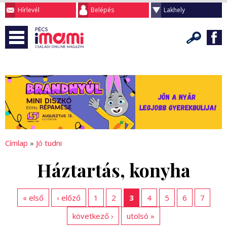
Hírlevél
Belépés
Lakhely
Címlap
»
Jó tudni
Háztartás, konyha
« első
‹ előző
1
2
3
4
5
6
7
következő ›
utolsó »