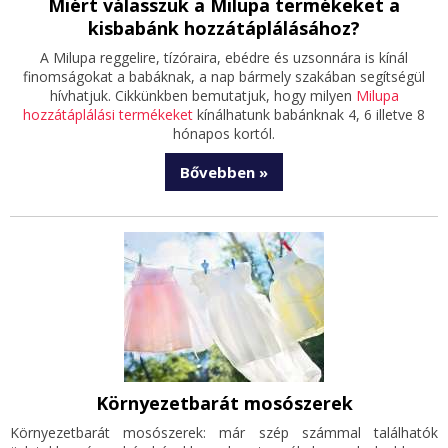
Miért válasszuk a Milupa termékeket a
kisbabánk hozzátáplálásához?
A Milupa reggelire, tízóraira, ebédre és uzsonnára is kínál
finomságokat a babáknak, a nap bármely szakában segítségül
hívhatjuk. Cikkünkben bemutatjuk, hogy milyen
Milupa
hozzátáplálási termékeket
kínálhatunk babánknak 4, 6 illetve 8
hónapos kortól.
Bővebben »
Környezetbarát mosószerek
Környezetbarát mosószerek: már szép számmal találhatók