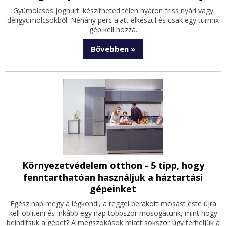
Gyümölcsös joghurt: készítheted télen nyáron friss nyári vagy
déligyümölcsökből. Néhány perc alatt elkészül és csak egy turmix
gép kell hozzá.
Bővebben »
Környezetvédelem otthon - 5 tipp, hogy
fenntarthatóan használjuk a háztartási
gépeinket
Egész nap megy a légkondi, a reggel berakott mosást este újra
kell öblíteni és inkább egy nap többször mosogatunk, mint hogy
beindítsuk a gépet? A megszokások miatt sokszor úgy terheljük a