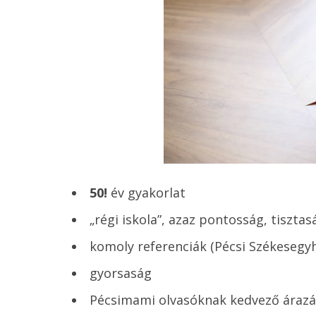
50!
év gyakorlat
„régi iskola”, azaz pontosság, tiszta
komoly referenciák (Pécsi Székesegyh
gyorsaság
Pécsimami olvasóknak kedvező árazá