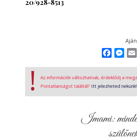
20/928-8513
Face
Me
Az információk változhatnak, érdeklődj a meg
Pontatlanságot találtál?
Itt jelezheted nekünk!
Imami: minden 
szülőnek