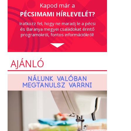
Kapod már a
PÉCSIMAMI HÍRLEVELÉT?
Iratkozz fel, hogy ne maradj le a pécsi
és Baranya megyei családokat érintő
programokról, fontos információkról!
AJÁNLÓ