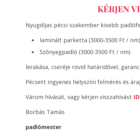
KÉRJEN VI
Nyugdíjas pécsi szakember kisebb padlófelú
laminált parketta (3000-3500 Ft / nm
Szőnyegpadló (3000-3500 Ft / nm)
lerakása, cseréje rövid határidővel, garanci
Pécsett ingyenes helyszíni felmérés és áraj
Várom hívását, vagy kérjen visszahívást
I
Borbás Tamás
padlómester