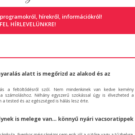
 programokról, hírekről, információkról!
FEL HÍRLEVELÜNKRE!
nyaralás alatt is megőrizd az alakod és az
ás a feltöltődésről szól. Nem mindenkinek van kedve kemény
ia számoláshoz. Néhány egyszerű szokással úgy is élvezheted a
 a tested és az egészséged is hálás lesz érte.
ynek is melege van... könnyű nyári vacsoratippek
ánikula. Ilyenkor még ránézni sem esik jól a sütőre vagy a tűzhelyre.