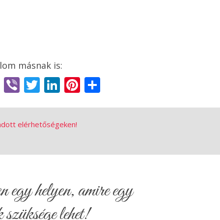
book
ssenger
Email
Viber
Twitter
LinkedIn
Pinterest
Share
adott elérhetőségeken!
egy helyen, amire egy
 szüksége lehet!