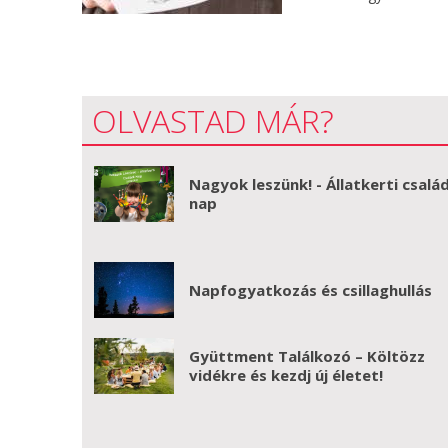
OLVASTAD MÁR?
Nagyok leszünk! - Állatkerti család
nap
Napfogyatkozás és csillaghullás
Gyüttment Találkozó – Költözz
vidékre és kezdj új életet!