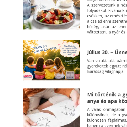
A szervezetünk a hős
folyadékot kívánunk 
csökken, az emészté
a család enni szeretn
hőség, akár az ener
változtatni, a nyár és
Július 30. – Ün
Van valaki, akit bárm
gyerekeitek együtt nő
Barátság Világnapja.
Mi történik a g
anya és apa kö
A válás önmagában i
különválnak, de a g
különösen fájdalmas,
hanem a gyermek váli