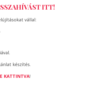
SSZAHÍVÁST ITT!
jításokat vállal:
)
ával.
ánlat készítés.
DE KATTINTVA
!