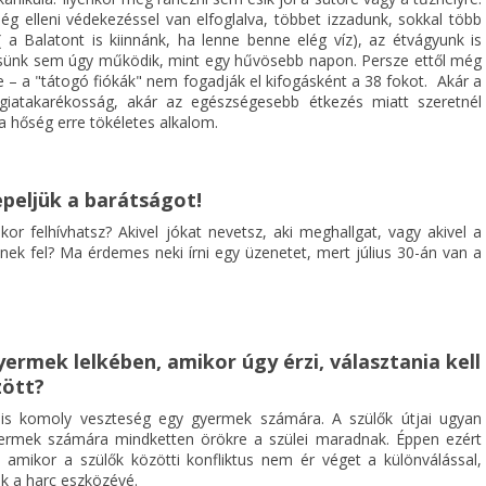
ég elleni védekezéssel van elfoglalva, többet izzadunk, sokkal több
( a Balatont is kiinnánk, ha lenne benne elég víz), az étvágyunk is
sünk sem úgy működik, mint egy hűvösebb napon. Persze ettől még
e – a "tátogó fiókák" nem fogadják el kifogásként a 38 fokot. Akár a
giatakarékosság, akár az egészségesebb étkezés miatt szeretnél
 a hőség erre tökéletes alkalom.
nepeljük a barátságot!
ikor felhívhatsz? Akivel jókat nevetsz, aki meghallgat, vagy akivel a
nek fel? Ma érdemes neki írni egy üzenetet, mert július 30-án van a
yermek lelkében, amikor úgy érzi, választania kell
zött?
s komoly veszteség egy gyermek számára. A szülők útjai ugyan
yermek számára mindketten örökre a szülei maradnak. Éppen ezért
 amikor a szülők közötti konfliktus nem ér véget a különválással,
k a harc eszközévé.