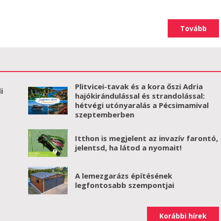
Tovább
Plitvicei-tavak és a kora őszi Adria
i
hajókirándulással és strandolással:
hétvégi utónyaralás a Pécsimamival
szeptemberben
Itthon is megjelent az invazív farontó,
jelentsd, ha látod a nyomait!
A lemezgarázs építésének
legfontosabb szempontjai
Korábbi hírek