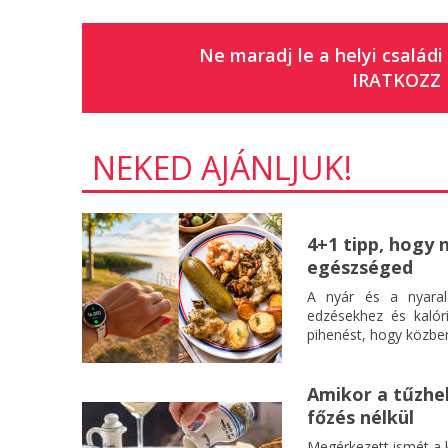
Ne maradj le a helyi családi
IRATKOZZ 
NEKED AJÁNLJUK!
4+1 tipp, hogy 
egészséged
A nyár és a nyaral
edzésekhez és kalór
pihenést, hogy közben
Amikor a tűzhel
főzés nélkül
Megérkezett ismét a k