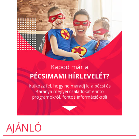
Kapod már a
PÉCSIMAMI HÍRLEVELÉT?
Iratkozz fel, hogy ne maradj le a pécsi és
Baranya megyei családokat érintő
programokról, fontos információkról!
AJÁNLÓ