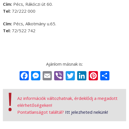
Cím:
Pécs, Rákóczi út 60.
Tel:
72/222 000
Cím:
Pécs, Alkotmány u.65.
Tel:
72/522 742
Facebook
Messenger
Email
Viber
Twitter
LinkedIn
Pintere
Sha
Az információk változhatnak, érdeklődj a megadott
elérhetőségeken!
Pontatlanságot találtál?
Itt jelezheted nekünk!