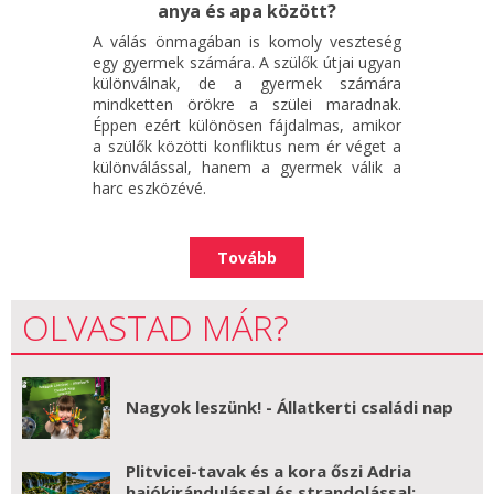
anya és apa között?
A válás önmagában is komoly veszteség
egy gyermek számára. A szülők útjai ugyan
különválnak, de a gyermek számára
mindketten örökre a szülei maradnak.
Éppen ezért különösen fájdalmas, amikor
a szülők közötti konfliktus nem ér véget a
különválással, hanem a gyermek válik a
harc eszközévé.
Tovább
OLVASTAD MÁR?
Nagyok leszünk! - Állatkerti családi nap
Plitvicei-tavak és a kora őszi Adria
hajókirándulással és strandolással: