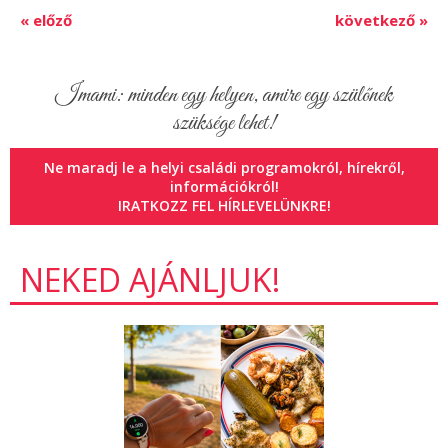
« előző
következő »
Imami: minden egy helyen, amire egy szülőnek
szüksége lehet!
Ne maradj le a helyi családi programokról, hírekről,
információkról!
IRATKOZZ FEL HÍRLEVELÜNKRE!
NEKED AJÁNLJUK!