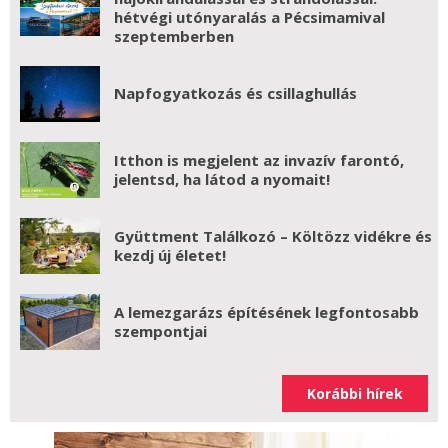
hétvégi utónyaralás a Pécsimamival
szeptemberben
Napfogyatkozás és csillaghullás
Itthon is megjelent az invazív farontó,
jelentsd, ha látod a nyomait!
Gyüttment Találkozó – Költözz vidékre és
kezdj új életet!
A lemezgarázs építésének legfontosabb
szempontjai
Korábbi hírek