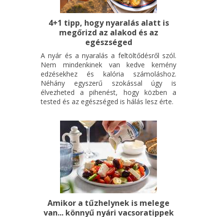
4+1 tipp, hogy nyaralás alatt is
megőrizd az alakod és az
egészséged
A nyár és a nyaralás a feltöltődésről szól.
Nem mindenkinek van kedve kemény
edzésekhez és kalória számoláshoz.
Néhány egyszerű szokással úgy is
élvezheted a pihenést, hogy közben a
tested és az egészséged is hálás lesz érte.
Amikor a tűzhelynek is melege
van... könnyű nyári vacsoratippek