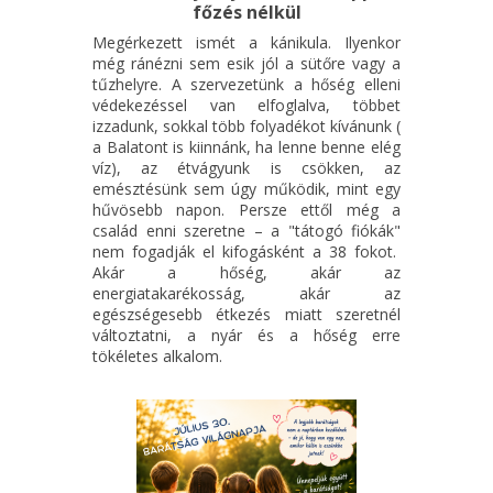
főzés nélkül
Megérkezett ismét a kánikula. Ilyenkor
még ránézni sem esik jól a sütőre vagy a
tűzhelyre. A szervezetünk a hőség elleni
védekezéssel van elfoglalva, többet
izzadunk, sokkal több folyadékot kívánunk (
a Balatont is kiinnánk, ha lenne benne elég
víz), az étvágyunk is csökken, az
emésztésünk sem úgy működik, mint egy
hűvösebb napon. Persze ettől még a
család enni szeretne – a "tátogó fiókák"
nem fogadják el kifogásként a 38 fokot.
Akár a hőség, akár az
energiatakarékosság, akár az
egészségesebb étkezés miatt szeretnél
változtatni, a nyár és a hőség erre
tökéletes alkalom.