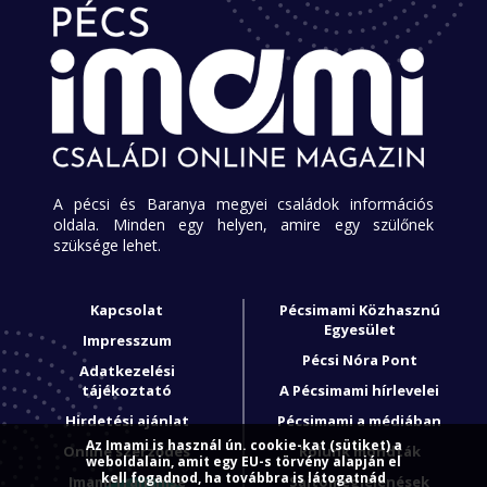
A pécsi és Baranya megyei családok információs
oldala. Minden egy helyen, amire egy szülőnek
szüksége lehet.
Kapcsolat
Pécsimami Közhasznú
Egyesület
Impresszum
Pécsi Nóra Pont
Adatkezelési
tájékoztató
A Pécsimami hírlevelei
Hirdetési ajánlat
Pécsimami a médiában
Az Imami is használ ún. cookie-kat (sütiket) a
Online szerződés
Rólunk mondták
weboldalain, amit egy EU-s törvény alapján el
kell fogadnod, ha továbbra is látogatnád
Imami franchise
Sajtómegjelenések