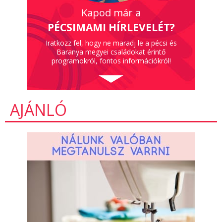
Kapod már a
PÉCSIMAMI HÍRLEVELÉT?
Iratkozz fel, hogy ne maradj le a pécsi és
Baranya megyei családokat érintő
programokról, fontos információkról!
AJÁNLÓ