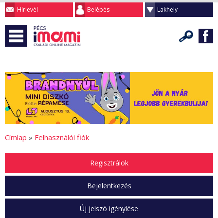
Hírlevél
Belépés
Lakhely
Címlap
»
Felhasználói fiók
Regisztrálok
Bejelentkezés
Új jelszó igénylése