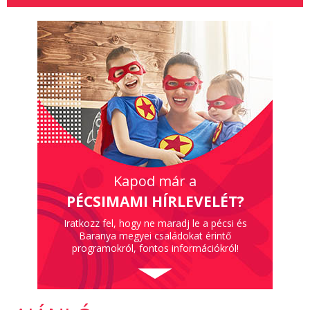
Kapod már a
PÉCSIMAMI HÍRLEVELÉT?
Iratkozz fel, hogy ne maradj le a pécsi és
Baranya megyei családokat érintő
programokról, fontos információkról!