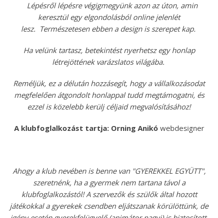
Lépésről lépésre végigmegyünk azon az úton, amin
keresztül egy elgondolásból online jelenlét
lesz.
Természetesen ebben a design is szerepet kap.
Ha velünk tartasz, betekintést nyerhetsz egy honlap
létrejöttének varázslatos világába.
Reméljük, ez a délután hozzásegít, hogy a vállalkozásodat
megfelelően átgondolt honlappal tudd megtámogatni, és
ezzel is közelebb kerülj céljaid megvalósításához!
A klubfoglalkozást tartja:
Orning Anikó
webdesigner
Ahogy a klub nevében is benne van "GYEREKKEL EGYÜTT",
szeretnénk, ha a gyermek nem tartana távol a
klubfoglalkozástól! A szervezők és szülők által hozott
játékokkal a gyerekek csendben eljátszanak körülöttünk, de
igény esetén gyerekfelügyelő (animátor nagyi) is biztosított.