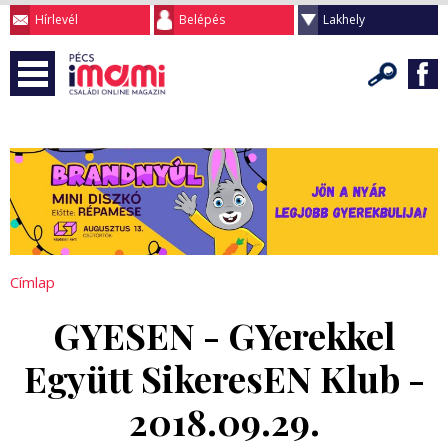
Hírlevél
Belépés
Lakhely
Címlap
GYESEN - GYerekkel
Együtt SikeresEN Klub -
2018.09.29.