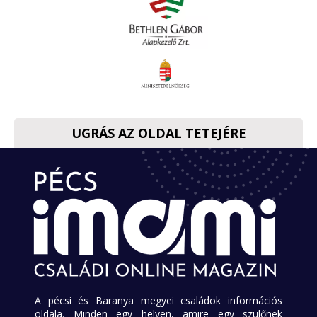
UGRÁS AZ OLDAL TETEJÉRE
A pécsi és Baranya megyei családok információs
oldala. Minden egy helyen, amire egy szülőnek