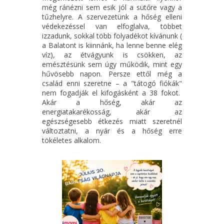
még ránézni sem esik jól a sütőre vagy a
tűzhelyre. A szervezetünk a hőség elleni
védekezéssel van elfoglalva, többet
izzadunk, sokkal több folyadékot kívánunk (
a Balatont is kiinnánk, ha lenne benne elég
víz), az étvágyunk is csökken, az
emésztésünk sem úgy működik, mint egy
hűvösebb napon. Persze ettől még a
család enni szeretne – a "tátogó fiókák"
nem fogadják el kifogásként a 38 fokot.
Akár a hőség, akár az
energiatakarékosság, akár az
egészségesebb étkezés miatt szeretnél
változtatni, a nyár és a hőség erre
tökéletes alkalom.