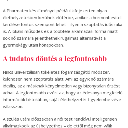
A Pharmatex készítményei például kifejezetten olyan
élethelyzetekben kerülnek előtérbe, amikor a hormonbevitel
kerülése fontos szempont lehet – ilyen a szoptatás időszaka
is. A lokális működés és a többféle alkalmazási forma miatt
sok nő számára jelenthetnek rugalmas alternatívát a
gyermekágy utáni hónapokban.
A tudatos döntés a legfontosabb
Nincs univerzálisan tökéletes fogamzásgátló módszer,
különösen nem szoptatás alatt. Ami az egyik nő számára
ideális, az a másiknak kényelmetlen vagy bizonytalan érzést
adhat. A legfontosabb ezért az, hogy az édesanya megfelelő
információk birtokában, saját élethelyzetét figyelembe véve
válasszon.
A szülés utáni időszakban a női test rendkívül intelligensen
alkalmazkodik az új helyzethez – de ettől még nem válik