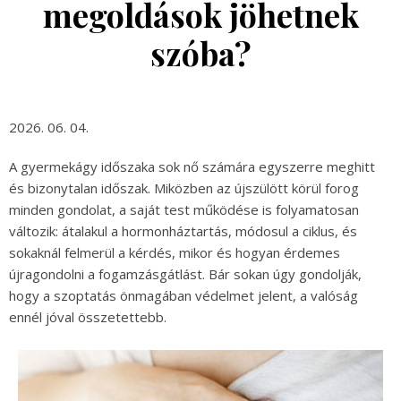
megoldások jöhetnek
szóba?
2026. 06. 04.
A gyermekágy időszaka sok nő számára egyszerre meghitt
és bizonytalan időszak. Miközben az újszülött körül forog
minden gondolat, a saját test működése is folyamatosan
változik: átalakul a hormonháztartás, módosul a ciklus, és
sokaknál felmerül a kérdés, mikor és hogyan érdemes
újragondolni a fogamzásgátlást. Bár sokan úgy gondolják,
hogy a szoptatás önmagában védelmet jelent, a valóság
ennél jóval összetettebb.