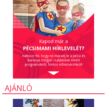
Kapod már a
PÉCSIMAMI HÍRLEVELÉT?
Iratkozz fel, hogy ne maradj le a pécsi és
Baranya megyei családokat érintő
programokról, fontos információkról!
AJÁNLÓ