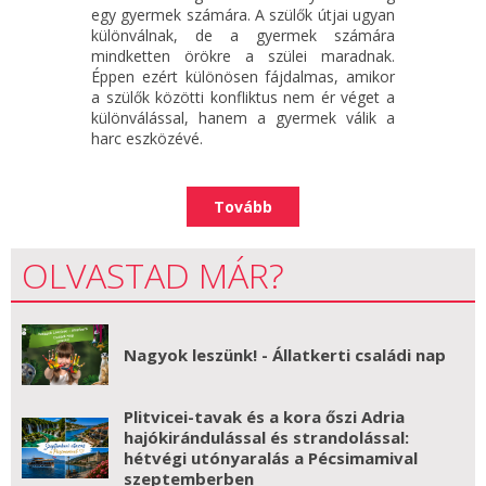
egy gyermek számára. A szülők útjai ugyan
különválnak, de a gyermek számára
mindketten örökre a szülei maradnak.
Éppen ezért különösen fájdalmas, amikor
a szülők közötti konfliktus nem ér véget a
különválással, hanem a gyermek válik a
harc eszközévé.
Tovább
OLVASTAD MÁR?
Nagyok leszünk! - Állatkerti családi nap
Plitvicei-tavak és a kora őszi Adria
hajókirándulással és strandolással:
hétvégi utónyaralás a Pécsimamival
szeptemberben