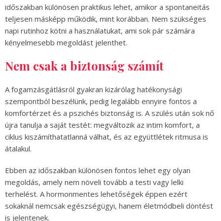
időszakban különösen praktikus lehet, amikor a spontaneitás
teljesen másképp működik, mint korábban. Nem szükséges
napi rutinhoz kötni a használatukat, ami sok pár számára
kényelmesebb megoldást jelenthet.
Nem csak a biztonság számít
A fogamzásgátlásról gyakran kizárólag hatékonysági
szempontból beszélünk, pedig legalább ennyire fontos a
komfortérzet és a pszichés biztonság is. A szülés után sok nő
újra tanulja a saját testét: megváltozik az intim komfort, a
ciklus kiszámíthatatlanná válhat, és az együttlétek ritmusa is
átalakul.
Ebben az időszakban különösen fontos lehet egy olyan
megoldás, amely nem növeli tovább a testi vagy lelki
terhelést. A hormonmentes lehetőségek éppen ezért
sokaknál nemcsak egészségügyi, hanem életmódbeli döntést
is jelentenek.