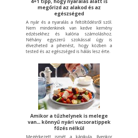
4+1 tipp, hogy nyaralás alatt is
megőrizd az alakod és az
egészséged
A nyár és a nyaralás a feltöltődésről szól.
Nem mindenkinek van kedve kemény
edzésekhez és kalória számoláshoz.
Néhány egyszerű szokással úgy is
élvezheted a pihenést, hogy közben a
tested és az egészséged is hálás lesz érte.
Amikor a tűzhelynek is melege
van... könnyű nyári vacsoratippek
főzés nélkül
Megérkezett ismét a kánikula. Ilyenkor