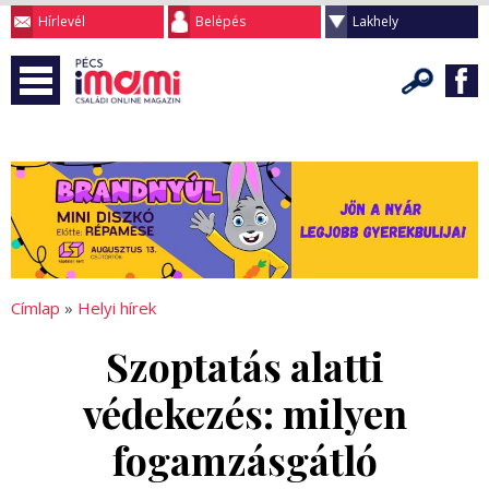
Hírlevél
Belépés
Lakhely
Címlap
»
Helyi hírek
Szoptatás alatti
védekezés: milyen
fogamzásgátló