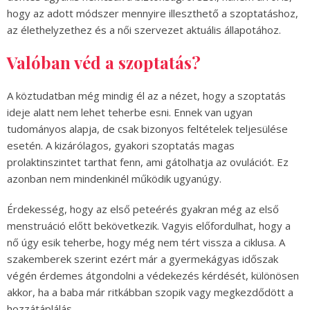
hogy az adott módszer mennyire illeszthető a szoptatáshoz,
az élethelyzethez és a női szervezet aktuális állapotához.
Valóban véd a szoptatás?
A köztudatban még mindig él az a nézet, hogy a szoptatás
ideje alatt nem lehet teherbe esni. Ennek van ugyan
tudományos alapja, de csak bizonyos feltételek teljesülése
esetén. A kizárólagos, gyakori szoptatás magas
prolaktinszintet tarthat fenn, ami gátolhatja az ovulációt. Ez
azonban nem mindenkinél működik ugyanúgy.
Érdekesség, hogy az első peteérés gyakran még az első
menstruáció előtt bekövetkezik. Vagyis előfordulhat, hogy a
nő úgy esik teherbe, hogy még nem tért vissza a ciklusa. A
szakemberek szerint ezért már a gyermekágyas időszak
végén érdemes átgondolni a védekezés kérdését, különösen
akkor, ha a baba már ritkábban szopik vagy megkezdődött a
hozzátáplálás.