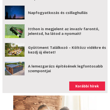
Napfogyatkozás és csillaghullás
Itthon is megjelent az invazív farontó,
jelentsd, ha látod a nyomait!
Gyüttment Találkozó – Költözz vidékre és
kezdj új életet!
A lemezgarázs építésének legfontosabb
szempontjai
Korábbi hírek