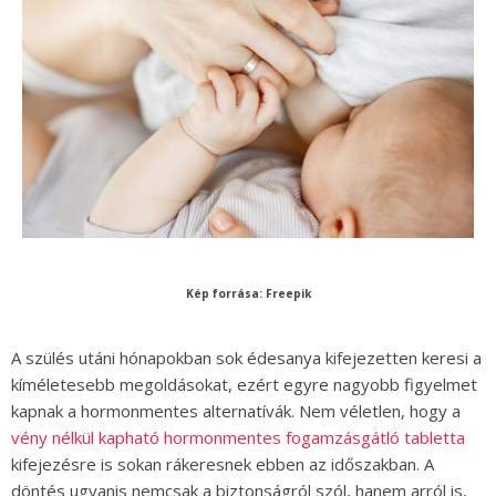
Kép forrása: Freepik
A szülés utáni hónapokban sok édesanya kifejezetten keresi a
kíméletesebb megoldásokat, ezért egyre nagyobb figyelmet
kapnak a hormonmentes alternatívák. Nem véletlen, hogy a
vény nélkül kapható hormonmentes fogamzásgátló tabletta
kifejezésre is sokan rákeresnek ebben az időszakban. A
döntés ugyanis nemcsak a biztonságról szól, hanem arról is,