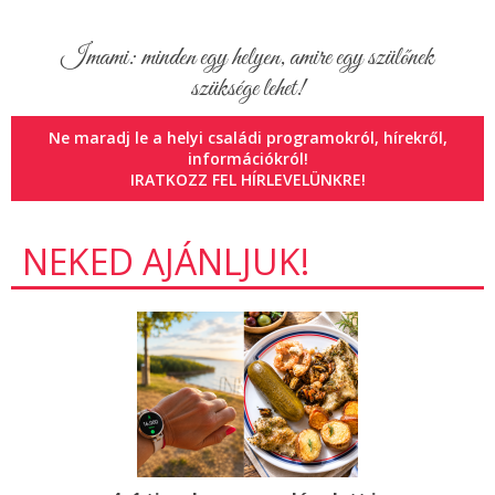
Imami: minden egy helyen, amire egy szülőnek
szüksége lehet!
Ne maradj le a helyi családi programokról, hírekről,
információkról!
IRATKOZZ FEL HÍRLEVELÜNKRE!
NEKED AJÁNLJUK!