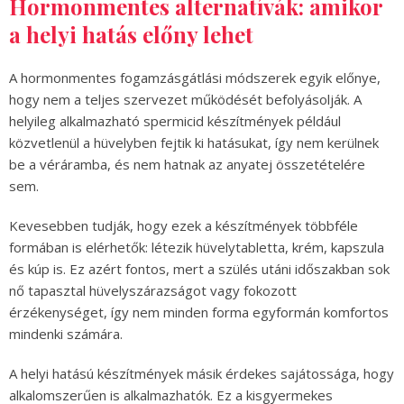
Hormonmentes alternatívák: amikor
a helyi hatás előny lehet
A hormonmentes fogamzásgátlási módszerek egyik előnye,
hogy nem a teljes szervezet működését befolyásolják. A
helyileg alkalmazható spermicid készítmények például
közvetlenül a hüvelyben fejtik ki hatásukat, így nem kerülnek
be a véráramba, és nem hatnak az anyatej összetételére
sem.
Kevesebben tudják, hogy ezek a készítmények többféle
formában is elérhetők: létezik hüvelytabletta, krém, kapszula
és kúp is. Ez azért fontos, mert a szülés utáni időszakban sok
nő tapasztal hüvelyszárazságot vagy fokozott
érzékenységet, így nem minden forma egyformán komfortos
mindenki számára.
A helyi hatású készítmények másik érdekes sajátossága, hogy
alkalomszerűen is alkalmazhatók. Ez a kisgyermekes