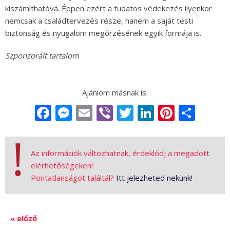
kiszámíthatóvá. Éppen ezért a tudatos védekezés ilyenkor
nemcsak a családtervezés része, hanem a saját testi
biztonság és nyugalom megőrzésének egyik formája is.
Szponzorált tartalom
Facebook
Messenger
Email
Viber
Twitter
LinkedIn
Pintere
Sha
Az információk változhatnak, érdeklődj a megadott
elérhetőségeken!
Pontatlanságot találtál?
Itt jelezheted nekünk!
« előző