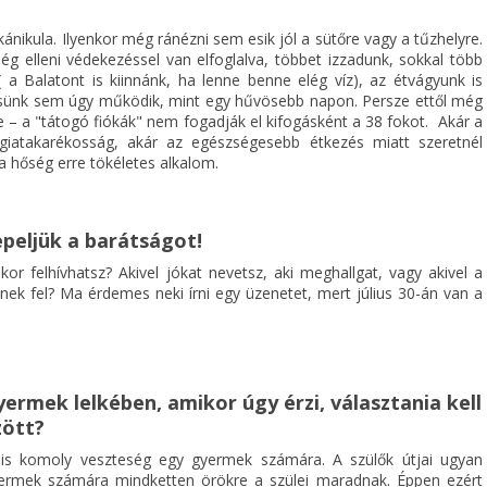
ánikula. Ilyenkor még ránézni sem esik jól a sütőre vagy a tűzhelyre.
ég elleni védekezéssel van elfoglalva, többet izzadunk, sokkal több
( a Balatont is kiinnánk, ha lenne benne elég víz), az étvágyunk is
sünk sem úgy működik, mint egy hűvösebb napon. Persze ettől még
e – a "tátogó fiókák" nem fogadják el kifogásként a 38 fokot. Akár a
giatakarékosság, akár az egészségesebb étkezés miatt szeretnél
 a hőség erre tökéletes alkalom.
nepeljük a barátságot!
ikor felhívhatsz? Akivel jókat nevetsz, aki meghallgat, vagy akivel a
nek fel? Ma érdemes neki írni egy üzenetet, mert július 30-án van a
yermek lelkében, amikor úgy érzi, választania kell
zött?
s komoly veszteség egy gyermek számára. A szülők útjai ugyan
yermek számára mindketten örökre a szülei maradnak. Éppen ezért