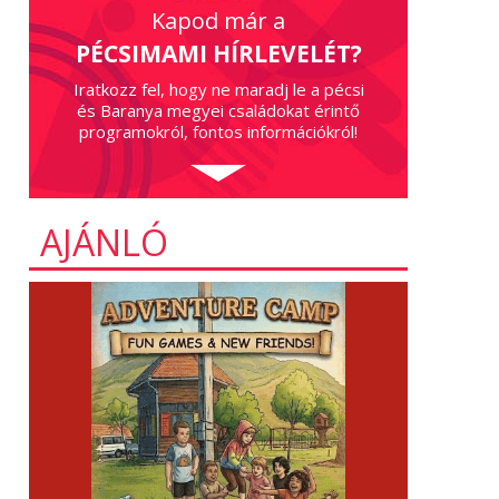
Kapod már a
PÉCSIMAMI HÍRLEVELÉT?
Iratkozz fel, hogy ne maradj le a pécsi
és Baranya megyei családokat érintő
programokról, fontos információkról!
AJÁNLÓ