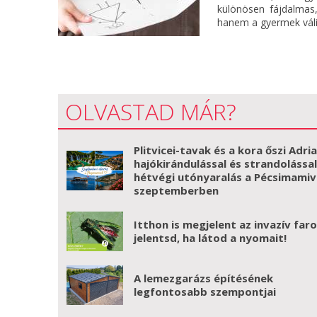
különösen fájdalmas,
hanem a gyermek váli
OLVASTAD MÁR?
Plitvicei-tavak és a kora őszi Adri
hajókirándulással és strandolással
hétvégi utónyaralás a Pécsimamiv
szeptemberben
Itthon is megjelent az invazív far
jelentsd, ha látod a nyomait!
A lemezgarázs építésének
legfontosabb szempontjai