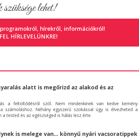
 szüksége lehet!
 programokról, hírekről, információkról!
FEL HÍRLEVELÜNKRE!
nyaralás alatt is megőrizd az alakod és az
ás a feltöltődésről szól. Nem mindenkinek van kedve kemény
ia számoláshoz. Néhány egyszerű szokással úgy is élvezheted a
 a tested és az egészséged is hálás lesz érte.
ynek is melege van... könnyű nyári vacsoratippek