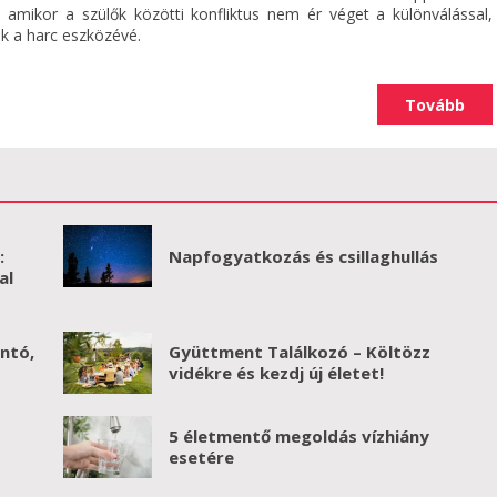
 amikor a szülők közötti konfliktus nem ér véget a különválással,
k a harc eszközévé.
Tovább
a
Napfogyatkozás és csillaghullás
:
al
ontó,
Gyüttment Találkozó – Költözz
vidékre és kezdj új életet!
5 életmentő megoldás vízhiány
esetére