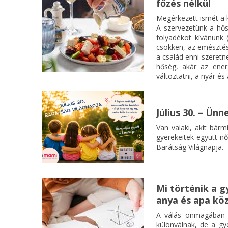
főzés nélkül
Megérkezett ismét a k
A szervezetünk a hős
folyadékot kívánunk 
csökken, az emészté
a család enni szeretn
hőség, akár az ener
változtatni, a nyár és
Július 30. – Ün
Van valaki, akit bárm
gyerekeitek együtt nő
Barátság Világnapja.
Mi történik a g
anya és apa kö
A válás önmagában i
különválnak, de a g