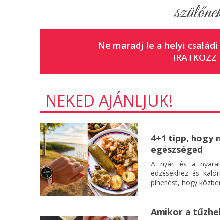
szülőnek
Ne maradj le a helyi családi
IRATKOZZ 
NEKED AJÁNLJUK!
4+1 tipp, hogy 
egészséged
A nyár és a nyaral
edzésekhez és kalór
pihenést, hogy közben
Amikor a tűzhel