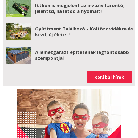
Itthon is megjelent az invazív farontó,
jelentsd, ha látod a nyomait!
Gyüttment Találkozó – Költözz vidékre és
kezdj új életet!
A lemezgarázs építésének legfontosabb
szempontjai
Korábbi hírek