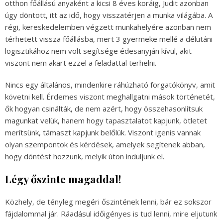
otthon főállású anyaként a kicsi 8 éves koráig, Judit azonban
úgy döntött, itt az idő, hogy visszatérjen a munka világába. A
régi, kereskedelemben végzett munkahelyére azonban nem
térhetett vissza főállásba, mert 3 gyermeke mellé a délutáni
logisztikához nem volt segítsége édesanyján kívül, akit
viszont nem akart ezzel a feladattal terhelni.
Nincs egy általános, mindenkire ráhúzható forgatókönyv, amit
követni kell. Érdemes viszont meghallgatni mások történetét,
ők hogyan csinálták, de nem azért, hogy összehasonlítsuk
magunkat velük, hanem hogy tapasztalatot kapjunk, ötletet
merítsünk, támaszt kapjunk belőlük. Viszont igenis vannak
olyan szempontok és kérdések, amelyek segítenek abban,
hogy döntést hozzunk, melyik úton induljunk el.
Légy őszinte magaddal!
Közhely, de tényleg megéri őszintének lenni, bár ez sokszor
fájdalommal jár. Ráadásul időigényes is tud lenni, mire eljutunk