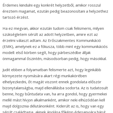
Érdemes kiindulni egy konkrét helyzetből, amikor rosszul
éreztem magamat, ezután pedig beazonosítani a helyzethez
tartozó érzést.
Ha ez megvan, akkor ezután tudom csak felismerni, milyen
szükségletem sérült az adott helyzetben, amire ezt az
érzelmi választ adtam. Az Erőszakmentes Kommunikáció
(EMK), amelynek ez a fókusza, több mint egy kommunikációs
modell: első körben segít, hogy párbeszédbe álljak
önmagammal őszintén, másodsorban pedig, hogy másokkal.
Judit ebben a folyamatban felismerte azt, hogy leginkább
környezete nyomására akart régi munkakörében
elhelyezkedni, őt magát viszont ennek gondolata először
bizonytalanságba, majd ellenállásba sodorta. Az is tudatosult
benne, hogy bűntudata van, ha arra gondol, hogy gyermekei
mellé mást hívjon alkalmanként, amikor neki elhúzódóan kell
majd dolgoznia délutánonként. Kiderült az is, hogy van egy
sérült családtagja, akinek ápolása főképp édesanyjára hárul;