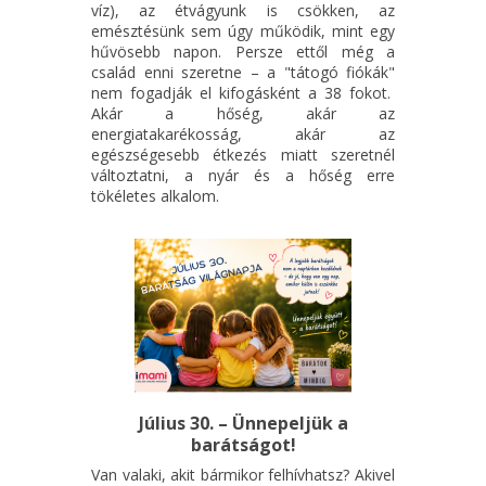
víz), az étvágyunk is csökken, az
emésztésünk sem úgy működik, mint egy
hűvösebb napon. Persze ettől még a
család enni szeretne – a "tátogó fiókák"
nem fogadják el kifogásként a 38 fokot.
Akár a hőség, akár az
energiatakarékosság, akár az
egészségesebb étkezés miatt szeretnél
változtatni, a nyár és a hőség erre
tökéletes alkalom.
Július 30. – Ünnepeljük a
barátságot!
Van valaki, akit bármikor felhívhatsz? Akivel