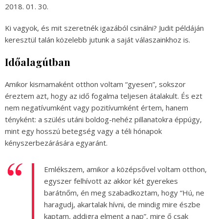
2018. 01. 30.
Ki vagyok, és mit szeretnék igazából csinálni? Judit példáján
keresztül talán közelebb jutunk a saját válaszainkhoz is.
Időalagútban
Amikor kismamaként otthon voltam “gyesen”, sokszor
éreztem azt, hogy az idő fogalma teljesen átalakult. És ezt
nem negatívumként vagy pozitívumként értem, hanem
tényként: a szülés utáni boldog-nehéz pillanatokra éppúgy,
mint egy hosszú betegség vagy a téli hónapok
kényszerbezárására egyaránt.
Emlékszem, amikor a középsővel voltam otthon,
egyszer felhívott az akkor két gyerekes
barátnőm, én meg szabadkoztam, hogy “Hú, ne
haragudj, akartalak hívni, de mindig mire észbe
kaptam, addigra elment a nap”, mire ő csak