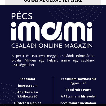
A pécsi és Baranya megyei családok információs
oldala. Minden egy helyen, amire egy szülőnek
szüksége lehet.
Kapcsolat
Pécsimami Közhasznú
Egyesület
Impresszum
Pécsi Nóra Pont
Adatkezelési
tájékoztató
A Pécsimami hírlevelei
Hirdetési ajánlat
Pécsimami a médiában