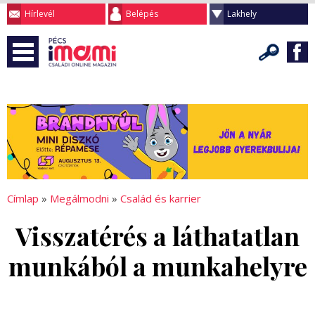
Hírlevél
Belépés
Lakhely
Címlap
»
Megálmodni
»
Család és karrier
Visszatérés a láthatatlan
munkából a munkahelyre