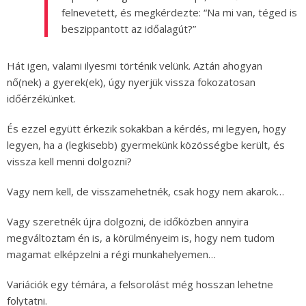
felnevetett, és megkérdezte: “Na mi van, téged is
beszippantott az időalagút?”
Hát igen, valami ilyesmi történik velünk. Aztán ahogyan
nő(nek) a gyerek(ek), úgy nyerjük vissza fokozatosan
időérzékünket.
És ezzel együtt érkezik sokakban a kérdés, mi legyen, hogy
legyen, ha a (legkisebb) gyermekünk közösségbe került, és
vissza kell menni dolgozni?
Vagy nem kell, de visszamehetnék, csak hogy nem akarok…
Vagy szeretnék újra dolgozni, de időközben annyira
megváltoztam én is, a körülményeim is, hogy nem tudom
magamat elképzelni a régi munkahelyemen…
Variációk egy témára, a felsorolást még hosszan lehetne
folytatni.