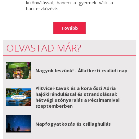
különválással, hanem a gyermek válik a
harc eszközévé.
Tovább
OLVASTAD MÁR?
Nagyok leszünk! - Állatkerti családi nap
Plitvicei-tavak és a kora őszi Adria
hajókirándulással és strandolással:
hétvégi utónyaralás a Pécsimamival
szeptemberben
Napfogyatkozás és csillaghullás