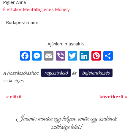
Pigler Anna
Élettükör Mentálhigiénés Műhely
- Budapestimami -
Facebook
Messenger
Email
Viber
Twitter
LinkedIn
Pintere
Sha
regisztráció
bejelentkezés
A hozzászóláshoz
és
szükséges
« előző
következő »
Imami: minden egy helyen, amire egy szülőnek
szüksége lehet!