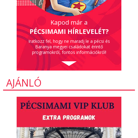
Kapod már a
PÉCSIMAMI HÍRLEVELÉT?
Iratkozz fel, hogy ne maradj le a pécsi és
Baranya megyei családokat érintő
programokról, fontos információkról!
AJÁNLÓ