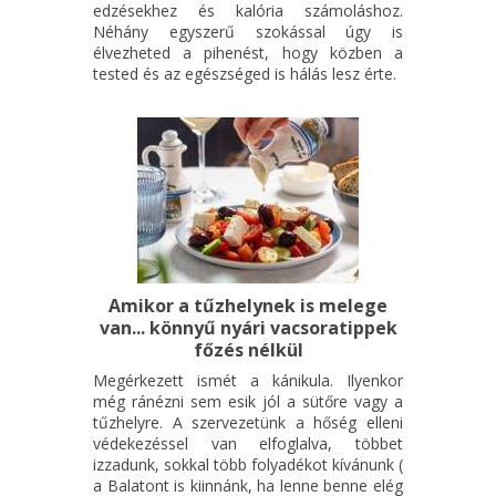
edzésekhez és kalória számoláshoz.
Néhány egyszerű szokással úgy is
élvezheted a pihenést, hogy közben a
tested és az egészséged is hálás lesz érte.
Amikor a tűzhelynek is melege
van... könnyű nyári vacsoratippek
főzés nélkül
Megérkezett ismét a kánikula. Ilyenkor
még ránézni sem esik jól a sütőre vagy a
tűzhelyre. A szervezetünk a hőség elleni
védekezéssel van elfoglalva, többet
izzadunk, sokkal több folyadékot kívánunk (
a Balatont is kiinnánk, ha lenne benne elég