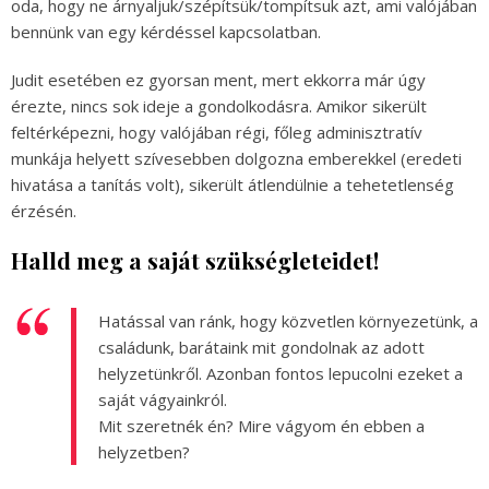
oda, hogy ne árnyaljuk/szépítsük/tompítsuk azt, ami valójában
bennünk van egy kérdéssel kapcsolatban.
Judit esetében ez gyorsan ment, mert ekkorra már úgy
érezte, nincs sok ideje a gondolkodásra. Amikor sikerült
feltérképezni, hogy valójában régi, főleg adminisztratív
munkája helyett szívesebben dolgozna emberekkel (eredeti
hivatása a tanítás volt), sikerült átlendülnie a tehetetlenség
érzésén.
Halld meg a saját szükségleteidet!
Hatással van ránk, hogy közvetlen környezetünk, a
családunk, barátaink mit gondolnak az adott
helyzetünkről. Azonban fontos lepucolni ezeket a
saját vágyainkról.
Mit szeretnék én? Mire vágyom én ebben a
helyzetben?