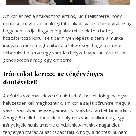
Amikor ehhez a szakaszhoz értünk, Judit felismerte, hogy
döntése meghozásának legfőbb akadálya az a bizonytalanság,
hogy nem tudja, hogyan fog alakulni az élete a beteg
hozzátartozó körül. Félt bármilyen lépést is tenni a munka
irányába, mert megbénította a lehetőség, hogy bármikor
felborulhat a terve egy váratlan helyzet kapcsán, és neki kell
gondoskodnia még egy emberről.
Irányokat keress, ne végérvényes
döntéseket!
A döntés szó már eleve rémülettel tölthet el, főleg, ha olyan
helyzetben kell meghoznunk, amikor a saját bőrünkre megy a
vásár. Van olyan helyzet, amikor kristálytisztán kell kimondani,
A vagy B mellett döntünk, de olyan is van, amikor elég egy
irányt kijelölnünk, amerre elindulunk. A munka-magánélet
tengelyen maradva azt tapasztaljuk, hogy a döntésünk nem