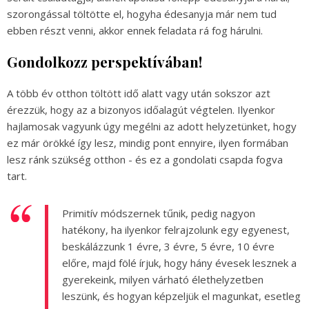
szorongással töltötte el, hogyha édesanyja már nem tud
ebben részt venni, akkor ennek feladata rá fog hárulni.
Gondolkozz perspektívában!
A több év otthon töltött idő alatt vagy után sokszor azt
érezzük, hogy az a bizonyos időalagút végtelen. Ilyenkor
hajlamosak vagyunk úgy megélni az adott helyzetünket, hogy
ez már örökké így lesz, mindig pont ennyire, ilyen formában
lesz ránk szükség otthon - és ez a gondolati csapda fogva
tart.
Primitív módszernek tűnik, pedig nagyon
hatékony, ha ilyenkor felrajzolunk egy egyenest,
beskálázzunk 1 évre, 3 évre, 5 évre, 10 évre
előre, majd fölé írjuk, hogy hány évesek lesznek a
gyerekeink, milyen várható élethelyzetben
leszünk, és hogyan képzeljük el magunkat, esetleg