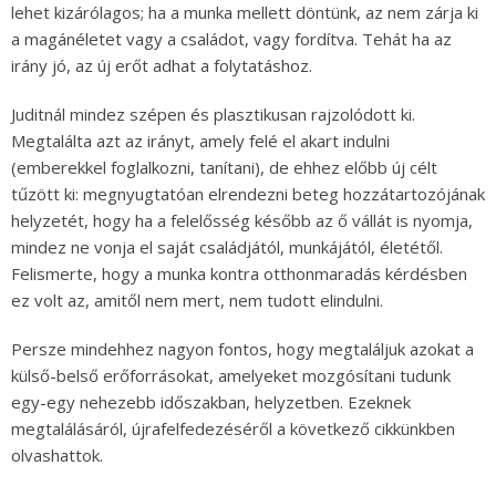
lehet kizárólagos; ha a munka mellett döntünk, az nem zárja ki
a magánéletet vagy a családot, vagy fordítva. Tehát ha az
irány jó, az új erőt adhat a folytatáshoz.
Juditnál mindez szépen és plasztikusan rajzolódott ki.
Megtalálta azt az irányt, amely felé el akart indulni
(emberekkel foglalkozni, tanítani), de ehhez előbb új célt
tűzött ki: megnyugtatóan elrendezni beteg hozzátartozójának
helyzetét, hogy ha a felelősség később az ő vállát is nyomja,
mindez ne vonja el saját családjától, munkájától, életétől.
Felismerte, hogy a munka kontra otthonmaradás kérdésben
ez volt az, amitől nem mert, nem tudott elindulni.
Persze mindehhez nagyon fontos, hogy megtaláljuk azokat a
külső-belső erőforrásokat, amelyeket mozgósítani tudunk
egy-egy nehezebb időszakban, helyzetben. Ezeknek
megtalálásáról, újrafelfedezéséről a következő cikkünkben
olvashattok.