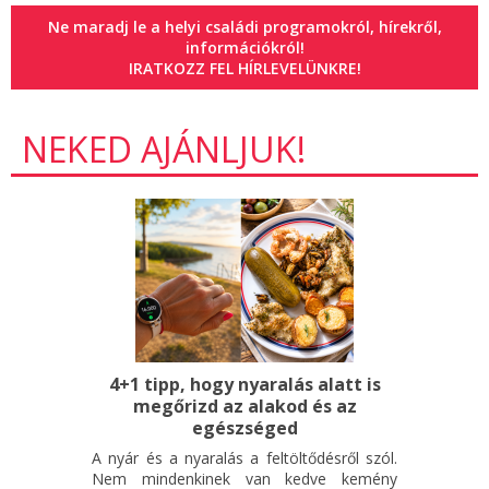
Ne maradj le a helyi családi programokról, hírekről,
információkról!
IRATKOZZ FEL HÍRLEVELÜNKRE!
NEKED AJÁNLJUK!
4+1 tipp, hogy nyaralás alatt is
megőrizd az alakod és az
egészséged
A nyár és a nyaralás a feltöltődésről szól.
Nem mindenkinek van kedve kemény