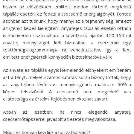
hiszen az előzőekben említett módon történő megfelelő
táplálás esetén, ez fedezi a csecsemő energiaigényét. Fontos
azonban azt tudnunk, hogy mennyi az a tejmennyiség, ami ezt
az igényt képes kielégíteni. Anyatejes táplálás esetén otthon
is könnyedén kiszámolható a következő ajánlás: 120-150 ml
anyatej mennyiséget kell biztosítani a csecsemő egy
testtömegkilogramm/nap- ra vonatkoztatva, így a fent
említett energiaérték könnyedén biztosíthatóvá válik.
Az anyatejes táplálás egyik kiemelendő előnyeként említeném
azt a tényt, melyet számos kutatás során bizonyítottak, hogy
az anyatejben lévő vas mennyiségének majdnem 50%-a
képes felszívódni. A csecsemő nem megfelelő vas
ellátottsága az értelmi fejlődésben okozhat zavart.
Abban az esetben, ha nincs elegendő anyatej,
csecsemőtápszerrel javasolt az etetés megvalósítása.
Mikor és hogyan kezdjük a hozzátáplálást?