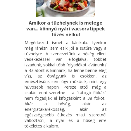
Amikor a tűzhelynek is melege
van... könnyű nyári vacsoratippek
főzés nélkül
Megérkezett ismét a kánikula. Ilyenkor
még ránézni sem esik jól a sütőre vagy a
tűzhelyre. A szervezetünk a hőség elleni
védekezéssel van elfoglalva, többet
izzadunk, sokkal több folyadékot kívánunk (
a Balatont is kiinnánk, ha lenne benne elég
víz), az étvágyunk is csökken, az
emésztésünk sem úgy működik, mint egy
hűvösebb napon. Persze ettől még a
család enni szeretne – a "tátogó fiókák"
nem fogadják el kifogásként a 38 fokot.
Akár a hőség, akár az
energiatakarékosság, akár az
egészségesebb étkezés miatt szeretnél
változtatni, a nyár és a hőség erre
tökéletes alkalom.