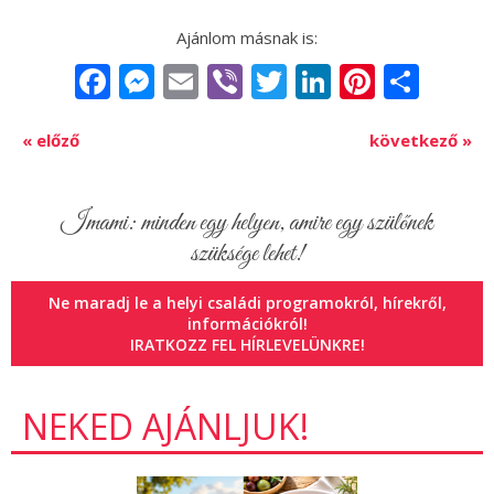
Facebook
Messenger
Email
Viber
Twitter
LinkedIn
Pintere
Sha
« előző
következő »
Imami: minden egy helyen, amire egy szülőnek
szüksége lehet!
Ne maradj le a helyi családi programokról, hírekről,
információkról!
IRATKOZZ FEL HÍRLEVELÜNKRE!
NEKED AJÁNLJUK!