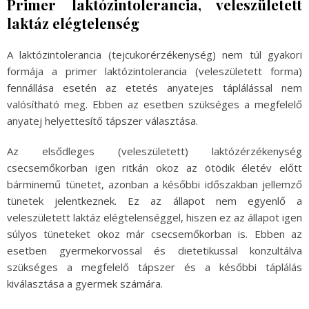
Primer laktózintolerancia, veleszületett
laktáz elégtelenség
A laktózintolerancia (tejcukorérzékenység) nem túl gyakori
formája a primer laktózintolerancia (veleszületett forma)
fennállása esetén az etetés anyatejes táplálással nem
valósítható meg. Ebben az esetben szükséges a megfelelő
anyatej helyettesítő tápszer választása.
Az elsődleges (veleszületett) laktózérzékenység
csecsemőkorban igen ritkán okoz az ötödik életév előtt
bárminemű tünetet, azonban a későbbi időszakban jellemző
tünetek jelentkeznek. Ez az állapot nem egyenlő a
veleszületett laktáz elégtelenséggel, hiszen ez az állapot igen
súlyos tüneteket okoz már csecsemőkorban is. Ebben az
esetben gyermekorvossal és dietetikussal konzultálva
szükséges a megfelelő tápszer és a későbbi táplálás
kiválasztása a gyermek számára.