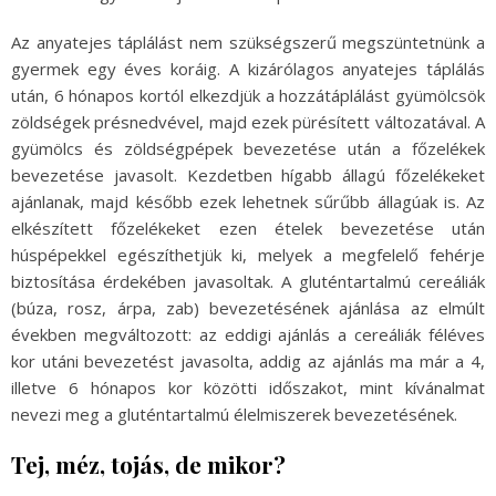
Az anyatejes táplálást nem szükségszerű megszüntetnünk a
gyermek egy éves koráig. A kizárólagos anyatejes táplálás
után, 6 hónapos kortól elkezdjük a hozzátáplálást gyümölcsök
zöldségek présnedvével, majd ezek pürésített változatával. A
gyümölcs és zöldségpépek bevezetése után a főzelékek
bevezetése javasolt. Kezdetben hígabb állagú főzelékeket
ajánlanak, majd később ezek lehetnek sűrűbb állagúak is. Az
elkészített főzelékeket ezen ételek bevezetése után
húspépekkel egészíthetjük ki, melyek a megfelelő fehérje
biztosítása érdekében javasoltak. A gluténtartalmú cereáliák
(búza, rosz, árpa, zab) bevezetésének ajánlása az elmúlt
években megváltozott: az eddigi ajánlás a cereáliák féléves
kor utáni bevezetést javasolta, addig az ajánlás ma már a 4,
illetve 6 hónapos kor közötti időszakot, mint kívánalmat
nevezi meg a gluténtartalmú élelmiszerek bevezetésének.
Tej, méz, tojás, de mikor?