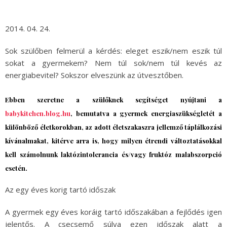
2014. 04. 24.
Sok szülőben felmerül a kérdés: eleget eszik/nem eszik túl
sokat a gyermekem? Nem túl sok/nem túl kevés az
energiabevitel? Sokszor elveszünk az útvesztőben.
Ebben szeretne a szülőknek segítséget nyújtani a
babykitchen.blog.hu
, bemutatva a gyermek energiaszükségletét a
különböző életkorokban, az adott életszakaszra jellemző táplálkozási
kívánalmakat, kitérve arra is, hogy milyen étrendi változtatásokkal
kell számolnunk laktózintolerancia és/vagy fruktóz malabszorpció
esetén.
Az egy éves korig tartó időszak
A gyermek egy éves koráig tartó időszakában a fejlődés igen
jelentős. A csecsemő súlya ezen időszak alatt a