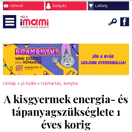
Hírlevél
Belépés
Lakhely
Címlap
»
Jó tudni
»
Háztartás, konyha
A kisgyermek energia- és
tápanyagszükséglete 1
éves korig