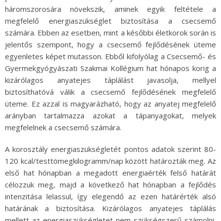
háromszorosára növekszik, aminek egyik feltétele a
megfelelő energiaszükséglet biztosítása a csecsemő
számára. Ebben az esetben, mint a későbbi életkorok során is
jelentős szempont, hogy a csecsemő fejlődésének üteme
egyenletes képet mutasson. Ebből kifolyólag a Csecsemő- és
Gyermekgyógyászati Szakmai Kollégium hat hónapos korig a
kizárólagos anyatejes táplálást javasolja, mellyel
biztosíthatóvá válik a csecsemő fejlődésének megfelelő
üteme. Ez azzal is magyarázható, hogy az anyatej megfelelő
arányban tartalmazza azokat a tápanyagokat, melyek
megfelelnek a csecsemő számára.
A korosztály energiaszükségletét pontos adatok szerint 80-
120 kcal/testtömegkilogramm/nap között határozták meg. Az
első hat hónapban a megadott energiaérték felső határát
célozzuk meg, majd a következő hat hónapban a fejlődés
intenzitása lelassul, így elegendő az ezen határérték alsó
határának a biztosítása. Kizárólagos anyatejes táplálás
mellett az energiaszükségletet nem szükségszerű számolni,