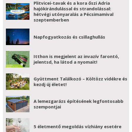
Plitvicei-tavak és a kora őszi Adria
hajókirándulással és strandolással:
hétvégi utónyaralás a Pécsimamival
szeptemberben
Napfogyatkozás és csillaghullás
Itthon is megjelent az invazív farontó,
jelentsd, ha látod a nyomait!
Gyüttment Találkozó – Költözz vidékre és
kezdj új életet!
A lemezgarázs építésének legfontosabb
szempontjai
5 életmentő megoldás vízhiány esetére