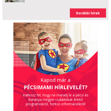
Korábbi hírek
Kapod már a
PÉCSIMAMI HÍRLEVELÉT?
Iratkozz fel, hogy ne maradj le a pécsi és
Baranya megyei családokat érintő
programokról, fontos információkról!