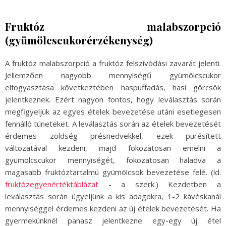
Fruktóz malabszorpció
(gyümölcscukorérzékenység)
A fruktóz malabszorpció a fruktóz felszívódási zavarát jelenti.
Jellemzően nagyobb mennyiségű gyümölcscukor
elfogyasztása következtében haspuffadás, hasi görcsök
jelentkeznek. Ezért nagyon fontos, hogy leválasztás során
megfigyeljük az egyes ételek bevezetése utáni esetlegesen
fennálló tüneteket. A leválasztás során az ételek bevezetését
érdemes zöldség présnedvekkel, ezek pürésített
változatával kezdeni, majd fokozatosan emelni a
gyümölcscukor mennyiségét, fokozatosan haladva a
magasabb fruktóztartalmú gyümölcsök bevezetése felé. (ld.
fruktózegyenértéktáblázat
- a szerk.) Kezdetben a
leválasztás során ügyeljünk a kis adagokra, 1-2 kávéskanál
mennyiséggel érdemes kezdeni az új ételek bevezetését. Ha
gyermekünknél panasz jelentkezne egy-egy új étel