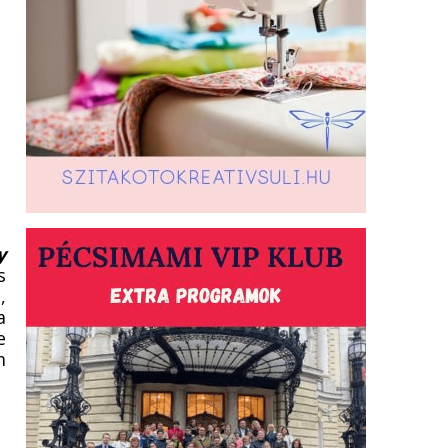
y
s
,
a
e
m