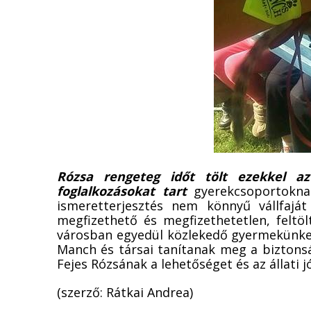
Rózsa rengeteg időt tölt ezekkel az
foglalkozásokat tart
gyerekcsoportoknak
ismeretterjesztés nem könnyű vállfaját
megfizethető és megfizethetetlen, feltö
városban egyedül közlekedő gyermekünket 
Manch és társai tanítanak meg a biztons
Fejes Rózsának a lehetőséget és az állati j
(szerző: Rátkai Andrea)