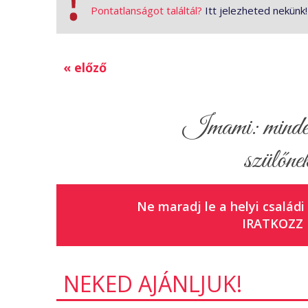
Pontatlanságot találtál?
Itt jelezheted nekünk!
« előző
Imami: minden 
szülőnek
Ne maradj le a helyi családi
IRATKOZZ 
NEKED AJÁNLJUK!