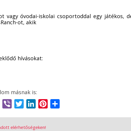
t vagy óvodai-iskolai csoportoddal egy játékos, d
sRanch-ot, akik
eklődő hívásokat:
book
ssenger
Email
Viber
Twitter
LinkedIn
Pinterest
Share
adott elérhetőségeken!