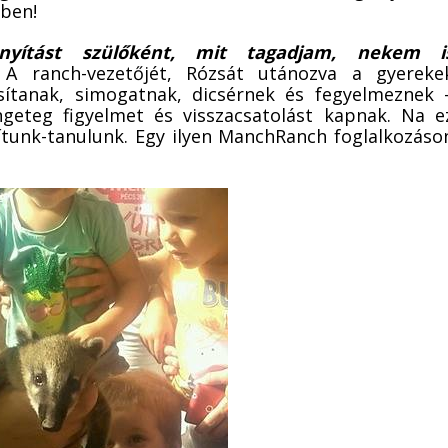
yben!
rányítást szülőként, mit tagadjam, nekem i
A ranch-vezetőjét, Rózsát utánozva a gyereke
sítanak, simogatnak, dicsérnek és fegyelmeznek 
ngeteg figyelmet és visszacsatolást kapnak. Na e
ítunk-tanulunk. Egy ilyen ManchRanch foglalkozáso