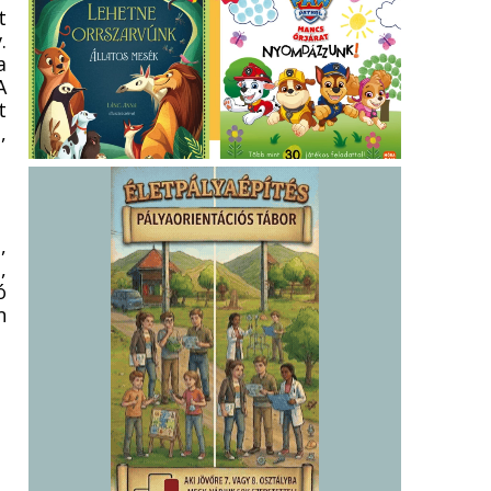
t
.
a
A
t
,
,
,
ó
n