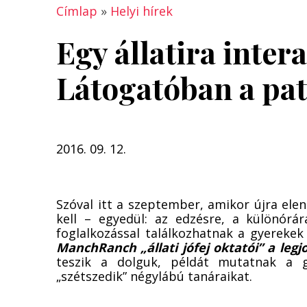
Címlap
»
Helyi hírek
Egy állatira inter
Látogatóban a pa
2016. 09. 12.
Szóval itt a szeptember, amikor újra ele
kell – egyedül: az edzésre, a különórá
foglalkozással találkozhatnak a gyerekek
ManchRanch „állati jófej oktatói” a leg
teszik a dolguk, példát mutatnak a 
„szétszedik” négylábú tanáraikat.