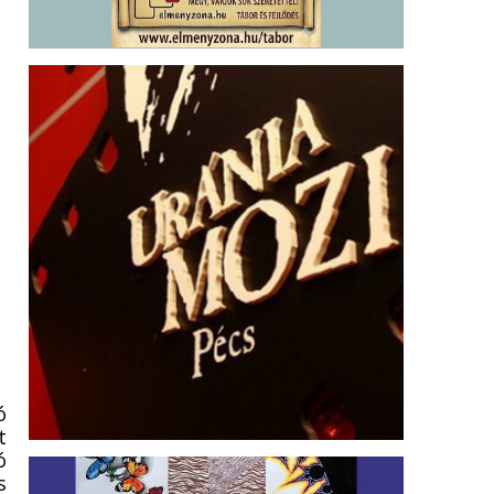
ó
t
ó
s