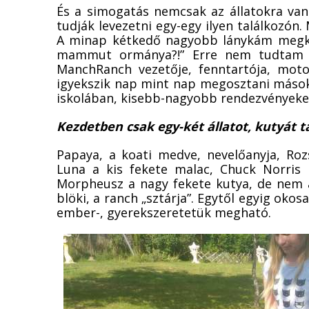
És a simogatás nemcsak az állatokra van
tudják levezetni egy-egy ilyen találkozón
A minap kétkedő nagyobb lánykám megkérd
mammut ormánya?!” Erre nem tudtam mi
ManchRanch vezetője, fenntartója, moto
igyekszik nap mint nap megosztani mások
iskolában, kisebb-nagyobb rendezvényeke
Kezdetben csak egy-két állatot, kutyát ta
Papaya, a koati medve, nevelőanyja, Roz
Luna a kis fekete malac, Chuck Norris 
Morpheusz a nagy fekete kutya, de nem 
blöki, a ranch „sztárja”. Egytől egyig okos
ember-, gyerekszeretetük megható.