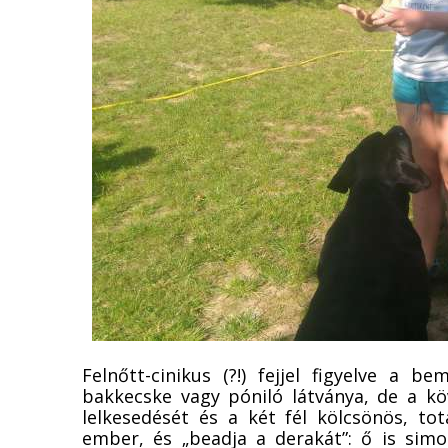
Felnőtt-cinikus (?!) fejjel figyelve a 
bakkecske vagy póniló látványa, de a kö
lelkesedését és a két fél kölcsönös, totá
ember, és „beadja a derakát”: ő is simo