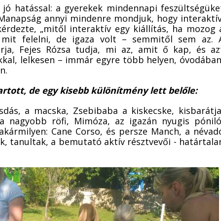
 jó hatással: a gyerekek mindennapi feszültségüke
. Manapság annyi mindenre mondjuk, hogy interaktív
ezte, „mitől interaktív egy kiállítás, ha mozog 
t felelni, de igaza volt – semmitől sem az. 
rja, Fejes Rózsa tudja, mi az, amit ő kap, és az
kal, lelkesen – immár egyre több helyen, óvodában
n.
rtott, de egy kisebb különítmény lett belőle:
sdás, a macska, Zsebibaba a kiskecske, kisbarátja
a nagyobb röfi, Mimóza, az igazán nyugis póniló
akármilyen: Cane Corso, és persze Manch, a névad
ak, tanultak, a bemutató aktív résztvevői - határtala