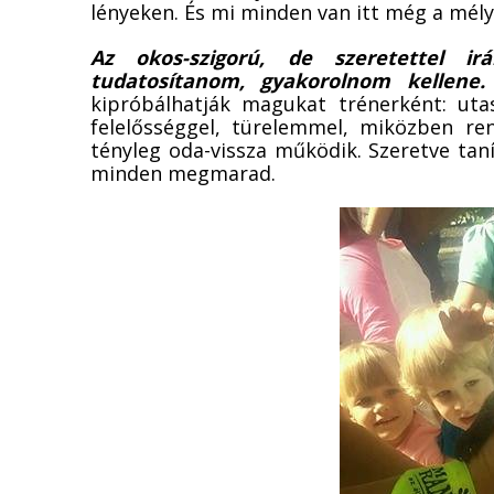
lényeken. És mi minden van itt még a mél
Az okos-szigorú, de szeretettel i
tudatosítanom, gyakorolnom kellene.
kipróbálhatják magukat trénerként: uta
felelősséggel, türelemmel, miközben re
tényleg oda-vissza működik. Szeretve tan
minden megmarad.