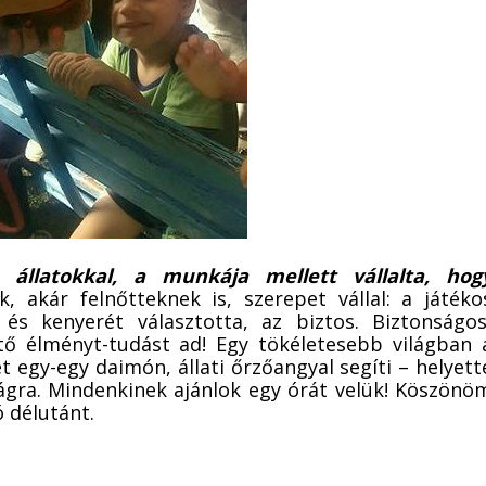
 állatokkal, a munkája mellett vállalta, hog
, akár felnőtteknek is, szerepet vállal: a játéko
 és kenyerét választotta, az biztos. Biztonságos
ltő élményt-tudást ad! Egy tökéletesebb világban 
egy-egy daimón, állati őrzőangyal segíti – helyett
ágra. Mindenkinek ajánlok egy órát velük! Köszönö
ó délutánt.