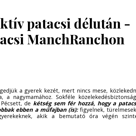
aktív patacsi délután -
tacsi ManchRanchon
ngedjük a gyerek kezét, mert nincs mese, közlekedn
ra, a nagymamához. Sokféle közelekedésbiztonság
 Pécsett, de
kétség sem fér hozzá, hogy a patacs
jobbak ebben a műfajban (is):
figyelnek, türelmesek
gyerekeknek, akik a bemutató óra végén szint