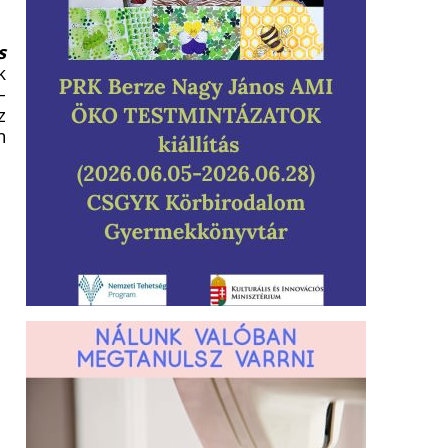
s
k
–
z
n