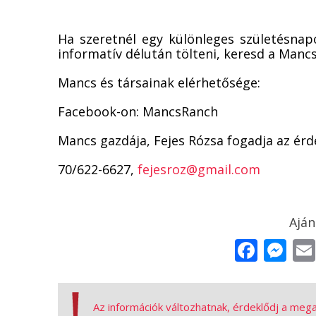
Ha szeretnél egy különleges születésnapo
informatív délután tölteni, keresd a Manc
Mancs és társainak elérhetősége:
Facebook-on: MancsRanch
Mancs gazdája, Fejes Rózsa fogadja az érd
70/622-6627,
fejesroz@gmail.com
Face
Me
Az információk változhatnak, érdeklődj a meg