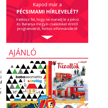
Kapod már a
PÉCSIMAMI HÍRLEVELÉT?
Iratkozz fel, hogy ne maradj le a pécsi
és Baranya megyei családokat érintő
programokról, fontos információkról!
AJÁNLÓ
i
i
i
,
e