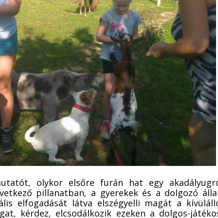
bemutatót, olykor elsőre furán hat egy akadályugr
vetkező pillanatban, a gyerekek és a dolgozó álla
lis elfogadását látva elszégyelli magát a kívüláll
gat, kérdez, elcsodálkozik ezeken a dolgos-játéko