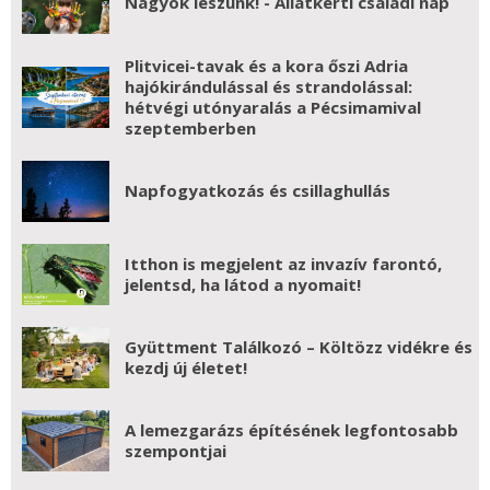
Nagyok leszünk! - Állatkerti családi nap
Plitvicei-tavak és a kora őszi Adria
hajókirándulással és strandolással:
hétvégi utónyaralás a Pécsimamival
szeptemberben
Napfogyatkozás és csillaghullás
Itthon is megjelent az invazív farontó,
jelentsd, ha látod a nyomait!
Gyüttment Találkozó – Költözz vidékre és
kezdj új életet!
A lemezgarázs építésének legfontosabb
szempontjai