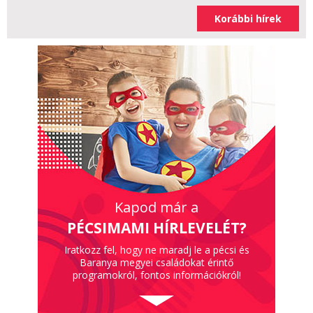
Korábbi hírek
Kapod már a
PÉCSIMAMI HÍRLEVELÉT?
Iratkozz fel, hogy ne maradj le a pécsi és
Baranya megyei családokat érintő
programokról, fontos információkról!