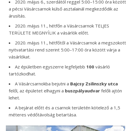
2020. május 6., szerdától reggel 5:00–15:00 óra között
a pécsi Vásárcsarnok külső asztalainál megkezdődik az
árusítás.
2020. május 11., hétfőn a Vásárcsarnok TELJES
TERÜLETE MEGNYÍLIK a vásárlók előtt.
2020. május 11., hétfőtől a Vásárcsarnok a megszokott
nyitvatartási rend szerint 5:00–17:00 óra között várja a
vásárlókat.
Az épületben egyszerre legfeljebb
100
vásárló
tartózkodhat.
A Vásárcsarnokba bejutni a
Bajcsy Zsilinszky utca
felől, az épületet elhagyni a
buszpályaudvar
felőli ajtón
lehet.
A bejárat előtt és a csarnok területén kötelező a 1,5
méteres védőtávolság betartása.