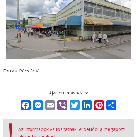
Forrás: Pécs MJV
Facebook
Messenger
Email
Viber
Twitter
LinkedIn
Pintere
Sha
Az információk változhatnak, érdeklődj a megadott
elérhetőségeken!