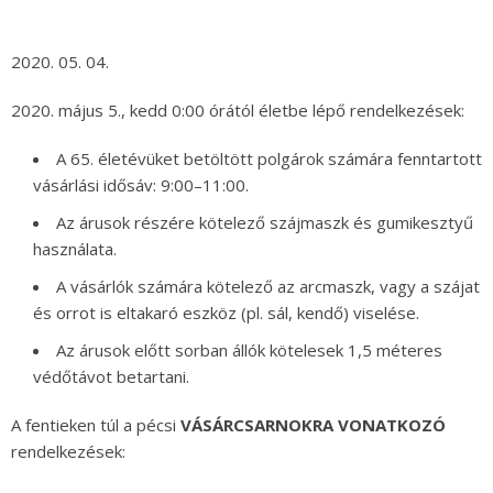
2020. 05. 04.
2020. május 5., kedd 0:00 órától életbe lépő rendelkezések:
A 65. életévüket betöltött polgárok számára fenntartott
vásárlási idősáv: 9:00–11:00.
Az árusok részére kötelező szájmaszk és gumikesztyű
használata.
A vásárlók számára kötelező az arcmaszk, vagy a szájat
és orrot is eltakaró eszköz (pl. sál, kendő) viselése.
Az árusok előtt sorban állók kötelesek 1,5 méteres
védőtávot betartani.
A fentieken túl a pécsi
VÁSÁRCSARNOKRA VONATKOZÓ
rendelkezések: