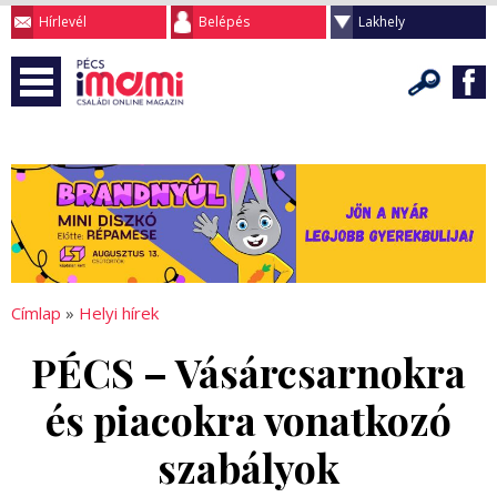
Hírlevél
Belépés
Lakhely
Címlap
»
Helyi hírek
PÉCS – Vásárcsarnokra
és piacokra vonatkozó
szabályok