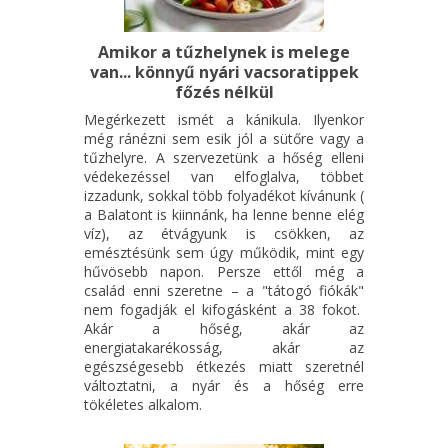
Amikor a tűzhelynek is melege
van... könnyű nyári vacsoratippek
főzés nélkül
Megérkezett ismét a kánikula. Ilyenkor
még ránézni sem esik jól a sütőre vagy a
tűzhelyre. A szervezetünk a hőség elleni
védekezéssel van elfoglalva, többet
izzadunk, sokkal több folyadékot kívánunk (
a Balatont is kiinnánk, ha lenne benne elég
víz), az étvágyunk is csökken, az
emésztésünk sem úgy működik, mint egy
hűvösebb napon. Persze ettől még a
család enni szeretne – a "tátogó fiókák"
nem fogadják el kifogásként a 38 fokot.
Akár a hőség, akár az
energiatakarékosság, akár az
egészségesebb étkezés miatt szeretnél
változtatni, a nyár és a hőség erre
tökéletes alkalom.