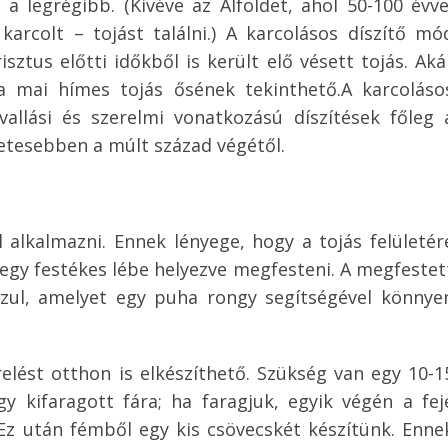
 a legrégibb. (Kivéve az Alföldet, ahol 50-100 évve
 karcolt – tojást találni.) A karcolásos díszítő mó
sztus előtti időkből is került elő vésett tojás. Aká
 a mai hímes tojás ősének tekinthető.A karcoláso
allási és szerelmi vonatkozású díszítések főleg 
letesebben a múlt század végétől.
l alkalmazni. Ennek lényege, hogy a tojás felületér
st egy festékes lébe helyezve megfesteni. A megfestet
azul, amelyet egy puha rongy segítségével könnye
relést otthon is elkészíthető. Szükség van egy 10-1
 kifaragott fára; ha faragjuk, egyik végén a fej
 Ez után fémből egy kis csövecskét készítünk. Enne