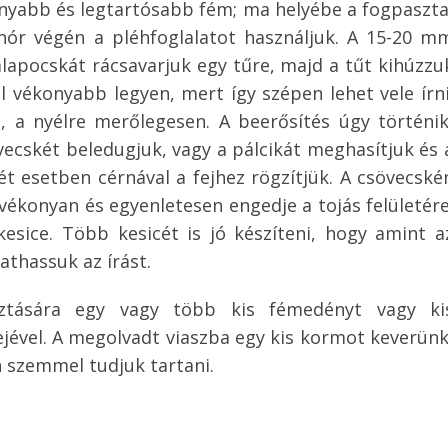
onyabb és legtartósabb fém; ma helyébe a fogpaszta
nór végén a pléhfoglalatot használjuk. A 15-20 m
lapocskát rácsavarjuk egy tűre, majd a tűt kihúzzu
l vékonyabb legyen, mert így szépen lehet vele írni
e, a nyélre merőlegesen. A beerősítés úgy történik
övecskét beledugjuk, vagy a pálcikát meghasítjuk és 
ét esetben cérnával a fejhez rögzítjük. A csövecské
 vékonyan és egyenletesen engedje a tojás felületére
kesice. Több kesicét is jó készíteni, hogy amint a
athassuk az írást.
sztására egy vagy több kis fémedényt vagy ki
jével. A megolvadt viaszba egy kis kormot keverünk
 szemmel tudjuk tartani.