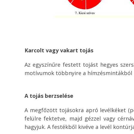
Karcolt vagy vakart tojás
Az egyszínűre festett tojást hegyes szers
motívumok többnyire a hímzésmintákból k
A tojás berzselése
A megfőzött tojásokra apró levélkéket (pé
felülre fektetve, majd gézzel vagy cérnáv
hagyjuk. A festékből kivéve a levél kontúrj