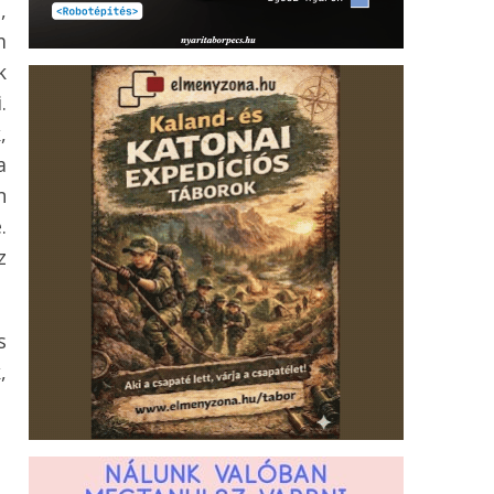
,
m
k
.
,
a
n
.
z
s
,