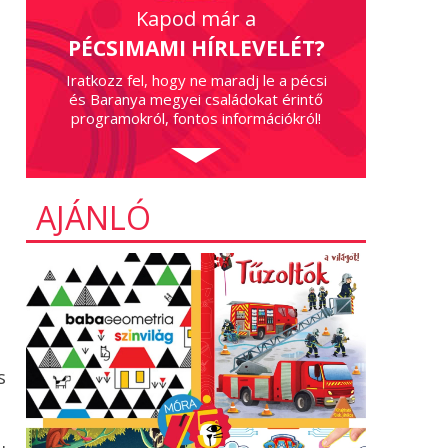
Kapod már a
PÉCSIMAMI HÍRLEVELÉT?
Iratkozz fel, hogy ne maradj le a pécsi
és Baranya megyei családokat érintő
programokról, fontos információkról!
AJÁNLÓ
s