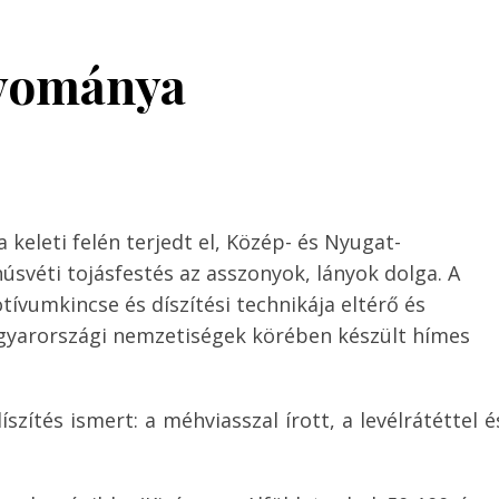
gyománya
 keleti felén terjedt el, Közép- és Nyugat-
úsvéti tojásfestés az asszonyok, lányok dolga. A
vumkincse és díszítési technikája eltérő és
gyarországi nemzetiségek körében készült hímes
zítés ismert: a méhviasszal írott, a levélrátéttel é