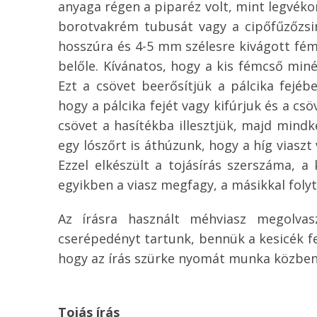
anyaga régen a piparéz volt, mint legvék
borotvakrém tubusát vagy a cipőfűzőzsi
hosszúra és 4-5 mm szélesre kivágott fém
belőle. Kívánatos, hogy a kis fémcső miné
Ezt a csövet beerősítjük a pálcika fejéb
hogy a pálcika fejét vagy kifúrjuk és a cs
csövet a hasítékba illesztjük, majd mindk
egy lószőrt is áthúzunk, hogy a híg viaszt
Ezzel elkészült a tojásírás szerszáma, a 
egyikben a viasz megfagy, a másikkal folyt
Az írásra használt méhviasz megolva
cserépedényt tartunk, bennük a kesicék fe
hogy az írás szürke nyomát munka közben
Tojás írás