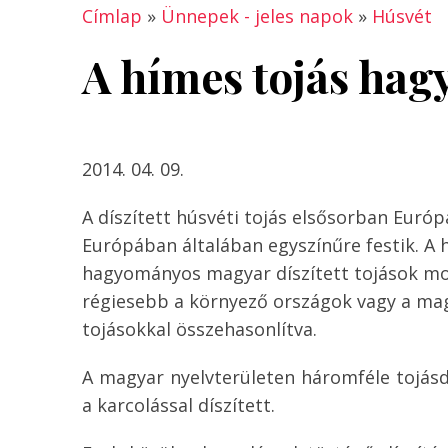
Címlap
»
Ünnepek - jeles napok
»
Húsvét
A hímes tojás ha
2014. 04. 09.
A díszített húsvéti tojás elsősorban Európa
Európában általában egyszínűre festik. A h
hagyományos magyar díszített tojások motí
régiesebb a környező országok vagy a ma
tojásokkal összehasonlítva.
A magyar nyelvterületen háromféle tojásdís
a karcolással díszített.