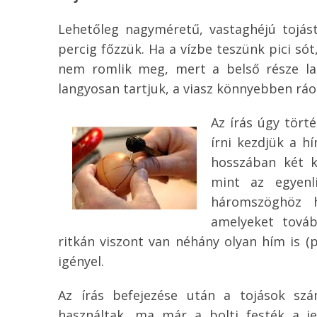
Lehetőleg nagyméretű, vastaghéjú tojást
percig főzzük. Ha a vízbe teszünk pici só
nem romlik meg, mert a belső része las
langyosan tartjuk, a viasz könnyebben ráo
Az írás úgy tört
írni kezdjük a hí
hosszában két k
mint az egyenl
háromszöghöz h
amelyeket továb
ritkán viszont van néhány olyan hím is (p
igényel.
Az írás befejezése után a tojások szá
használtak, ma már a bolti festék a jel