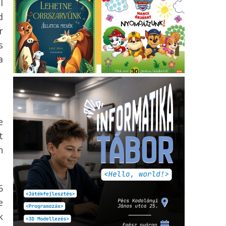
l
d
r
s
a
e
t
n
5
e
k