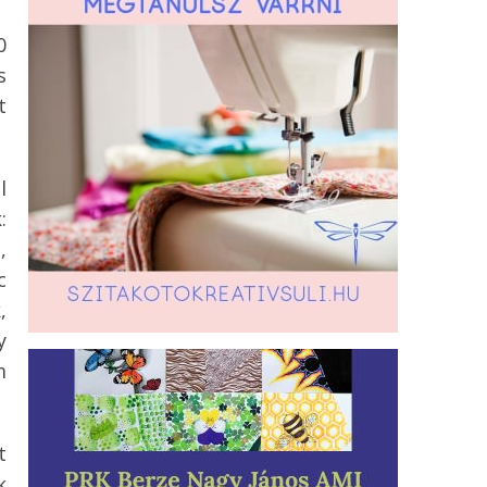
0
s
t
l
:
,
c
,
y
m
t
k