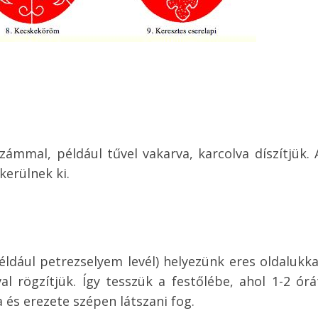
zámmal, például tűvel vakarva, karcolva díszítjük. 
erülnek ki.
ldául petrezselyem levél) helyezünk eres oldalukka
al rögzítjük. Így tesszük a festőlébe, ahol 1-2 órá
a és erezete szépen látszani fog.