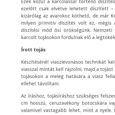
Ezek közül a karcolással történő díszítés
ezelőtt csak elvétve lehetett díszített –
kizárólag az avarokoz köthető, de már Kri
milyen primitív díszítés volt ez, mégis
díszítési mód ősi örökségünk. Nemzeti v
karcolt tojásokon fordulnak elő a legtöké
Írott tojás
Készítésénél viaszlevonásos technikát kel
viasszal mintát kell rajzolni, majd a tojá
tojásokon a meleg hatására a viasz fell
ellehet távolítani.
Az íráshoz, tojásíráshoz szükséges felsze
cm hosszú, ceruzavékony botocskára vagy
valamivel vastagabb lehet, mint a nyele.