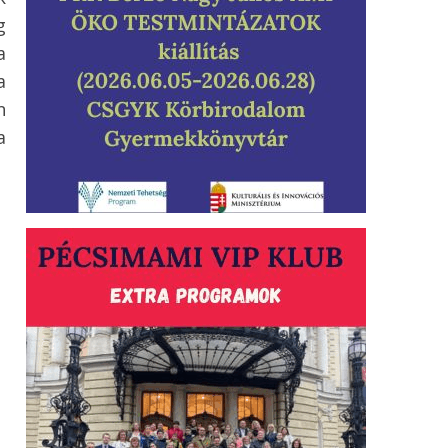
g
a
a
n
a