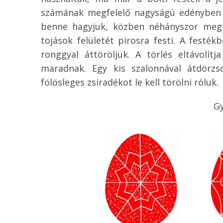
számának megfelelő nagyságú edényben ké
benne hagyjuk, közben néhányszor megfo
tojások felületét pirosra festi. A festé
ronggyal áttöröljük. A törlés eltávolítj
maradnak. Egy kis szalonnával átdörzs
fölösleges zsiradékot le kell törölni róluk.
G