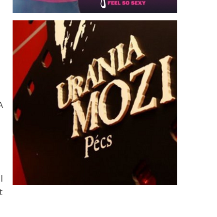
A
l
t