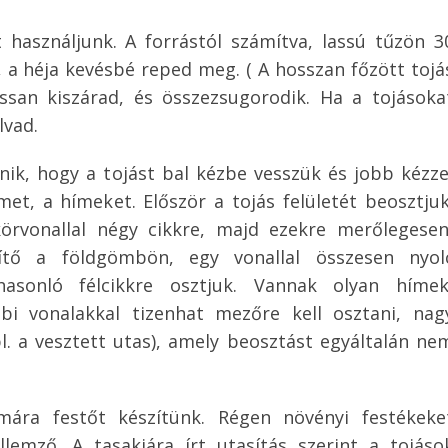
 használjunk. A forrástól számítva, lassú tűzön 3
t, a héja kevésbé reped meg. ( A hosszan főzött tojá
san kiszárad, és összezsugorodik. Ha a tojásoka
lvad.
énik, hogy a tojást bal kézbe vesszük és jobb kézze
met, a hímeket. Először a tojás felületét beosztjuk
örvonallal négy cikkre, majd ezekre merőlegesen
ítő a földgömbön, egy vonallal összesen nyol
asonló félcikkre osztjuk. Vannak olyan hímek
bi vonalakkal tizenhat mezőre kell osztani, nag
l. a vesztett utas), amely beosztást egyáltalán ne
mára festőt készítünk. Régen növényi festékeke
lemző. A tasakjára írt utasítás szerint a tojáso