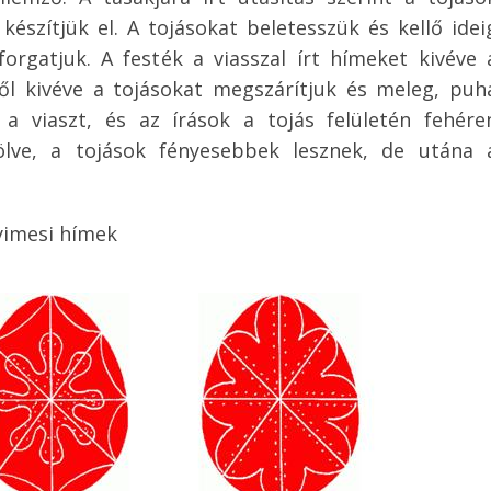
szítjük el. A tojásokat beletesszük és kellő idei
rgatjuk. A festék a viasszal írt hímeket kivéve 
kből kivéve a tojásokat megszárítjuk és meleg, puh
a a viaszt, és az írások a tojás felületén fehére
ölve, a tojások fényesebbek lesznek, de utána 
yimesi hímek