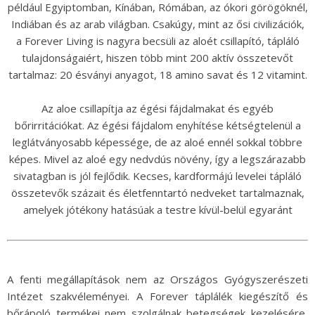
például Egyiptomban, Kínában, Rómában, az ókori görögöknél,
Indiában és az arab világban. Csakúgy, mint az ősi civilizációk,
a Forever Living is nagyra becsüli az aloét csillapító, tápláló
tulajdonságaiért, hiszen több mint 200 aktív összetevőt
tartalmaz: 20 ésványi anyagot, 18 amino savat és 12 vitamint.
Az aloe csillapítja az égési fájdalmakat és egyéb
bőrirritációkat. Az égési fájdalom enyhítése kétségtelenül a
leglátványosabb képessége, de az aloé ennél sokkal többre
képes. Mivel az aloé egy nedvdús növény, így a legszárazabb
sivatagban is jól fejlődik. Kecses, kardformájú levelei tápláló
összetevők százait és életfenntartó nedveket tartalmaznak,
amelyek jótékony hatásúak a testre kívül-belül egyaránt
A fenti megállapítások nem az Országos Gyógyszerészeti
Intézet szakvéleményei. A Forever táplálék kiegészítő és
bőrápoló termékei nem szolgálnak betegségek kezelésére,