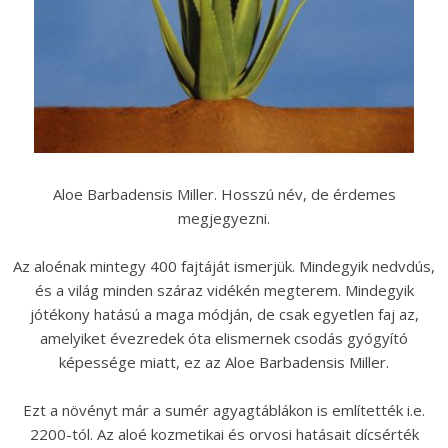
Aloe Barbadensis Miller. Hosszú név, de érdemes
megjegyezni.
Az aloénak mintegy 400 fajtáját ismerjük. Mindegyik nedvdús,
és a világ minden száraz vidékén megterem. Mindegyik
jótékony hatású a maga módján, de csak egyetlen faj az,
amelyiket évezredek óta elismernek csodás gyógyító
képessége miatt, ez az Aloe Barbadensis Miller.
Ezt a növényt már a sumér agyagtáblákon is említették i.e.
2200-tól. Az aloé kozmetikai és orvosi hatásait dícsérték