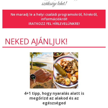
szüksége lehet!
Ne maradj le a helyi családi programokról, hírekről,
információkról!
IRATKOZZ FEL HÍRLEVELÜNKRE!
NEKED AJÁNLJUK!
4+1 tipp, hogy nyaralás alatt is
megőrizd az alakod és az
egészséged