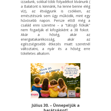
izzadunk, sokkal több folyadékot kívánunk (
a Balatont is kiinnánk, ha lenne benne elég
víz), az étvágyunk is csökken, az
emésztésünk sem úgy működik, mint egy
hűvösebb napon. Persze ettől még a
család enni szeretne – a "tátogó fiókák"
nem fogadják el kifogásként a 38 fokot.
Akár a hőség, akár az
energiatakarékosság, akár az
egészségesebb étkezés miatt szeretnél
változtatni, a nyár és a hőség erre
tökéletes alkalom.
Július 30. – Ünnepeljük a
barátságot!