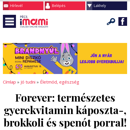
Hírlevél
Belépés
Lakhely
Címlap
»
Jó tudni
»
Életmód, egészség
Forever: természetes
gyerekvitamin káposzta-,
brokkoli és spenót porral!