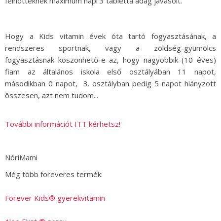
felnőtteknek maximum napi 3 tabletta adag javasolt.
Hogy a Kids vitamin évek óta tartó fogyasztásának, a
rendszeres sportnak, vagy a zöldség-gyümölcs
fogyasztásnak köszönhető-e az, hogy nagyobbik (10 éves)
fiam az általános iskola első osztályában 11 napot,
másodikban 0 napot, 3. osztályban pedig 5 napot hiányzott
összesen, azt nem tudom...
További információt ITT kérhetsz!
NóriMami
Még több foreveres termék:
Forever Kids® gyerekvitamin