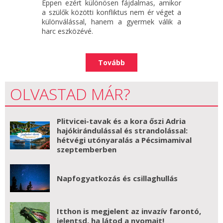
Éppen ezért különösen fájdalmas, amikor
a szülők közötti konfliktus nem ér véget a
különválással, hanem a gyermek válik a
harc eszközévé.
Tovább
OLVASTAD MÁR?
Plitvicei-tavak és a kora őszi Adria
hajókirándulással és strandolással:
hétvégi utónyaralás a Pécsimamival
szeptemberben
Napfogyatkozás és csillaghullás
Itthon is megjelent az invazív farontó,
jelentsd, ha látod a nyomait!