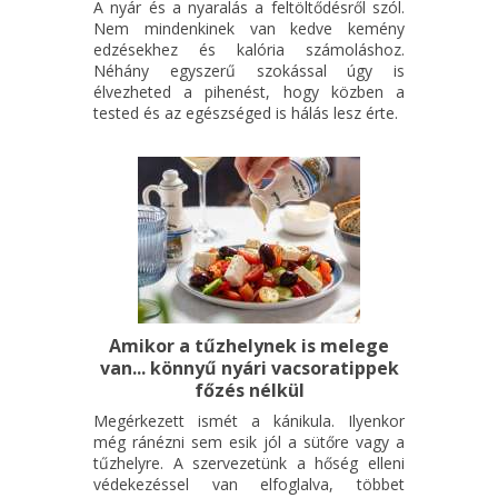
A nyár és a nyaralás a feltöltődésről szól.
Nem mindenkinek van kedve kemény
edzésekhez és kalória számoláshoz.
Néhány egyszerű szokással úgy is
élvezheted a pihenést, hogy közben a
tested és az egészséged is hálás lesz érte.
Amikor a tűzhelynek is melege
van... könnyű nyári vacsoratippek
főzés nélkül
Megérkezett ismét a kánikula. Ilyenkor
még ránézni sem esik jól a sütőre vagy a
tűzhelyre. A szervezetünk a hőség elleni
védekezéssel van elfoglalva, többet