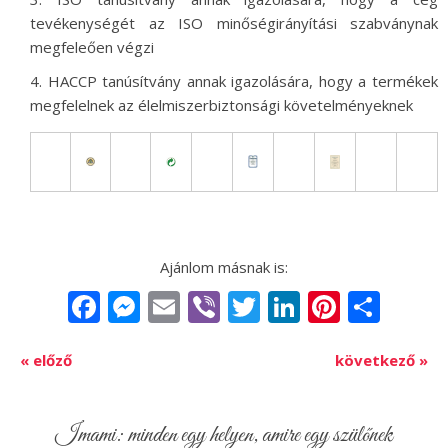
tevékenységét az ISO minőségirányítási szabványnak
megfeleően végzi
HACCP tanúsítvány annak igazolására, hogy a termékek
megfelelnek az élelmiszerbiztonsági követelményeknek
Facebook
Messenger
Email
Viber
Twitter
LinkedIn
Pintere
Sha
« előző
következő »
Imami: minden egy helyen, amire egy szülőnek