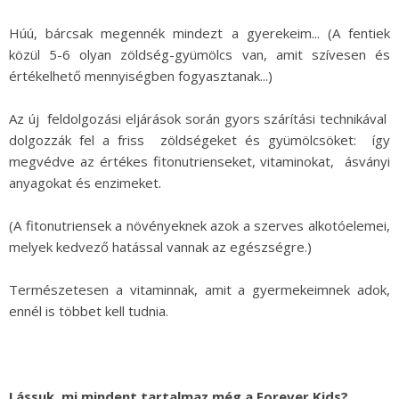
Húú, bárcsak megennék mindezt a gyerekeim... (A fentiek
közül 5-6 olyan zöldség-gyümölcs van, amit szívesen és
értékelhető mennyiségben fogyasztanak...)
Az új feldolgozási eljárások során gyors szárítási technikával
dolgozzák fel a friss zöldségeket és gyümölcsöket: így
megvédve az értékes fitonutrienseket, vitaminokat, ásványi
anyagokat és enzimeket.
(A fitonutriensek a növényeknek azok a szerves alkotóelemei,
melyek kedvező hatással vannak az egészségre.)
Természetesen a vitaminnak, amit a gyermekeimnek adok,
ennél is többet kell tudnia.
Lássuk, mi mindent tartalmaz még a Forever Kids?