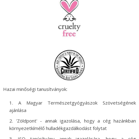
Hazai minőségi tanusítványok:
A Magyar Természetgyógyászok Szövetségének
ajánlása
'Zöldpont' - annak igazolása, hogy a cég hazánkban
környezetkímélő hulladékgazdálkodást folytat
ISO tanúsítvány annak igazolására, hogy a cég