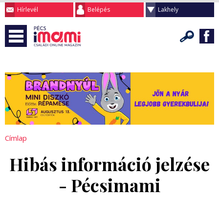
Hírlevél
Belépés
Lakhely
Címlap
Hibás információ jelzése
- Pécsimami