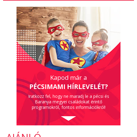
Kapod már a
PÉCSIMAMI HÍRLEVELÉT?
Iratkozz fel, hogy ne maradj le a pécsi és
Baranya megyei családokat érintő
programokról, fontos információkról!