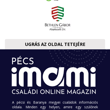
UGRÁS AZ OLDAL TETEJÉRE
A pécsi és Baranya megyei családok információs
oldala. Minden egy helyen, amire egy szülőnek