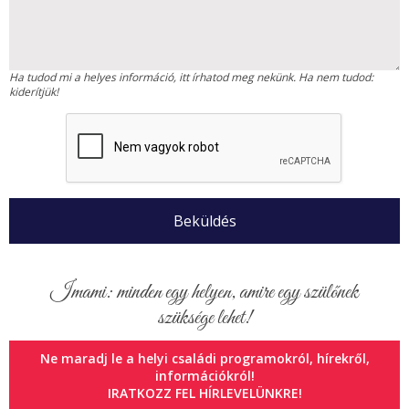
Ha tudod mi a helyes információ, itt írhatod meg nekünk. Ha nem tudod:
kiderítjük!
Imami: minden egy helyen, amire egy szülőnek
szüksége lehet!
Ne maradj le a helyi családi programokról, hírekről,
információkról!
IRATKOZZ FEL HÍRLEVELÜNKRE!