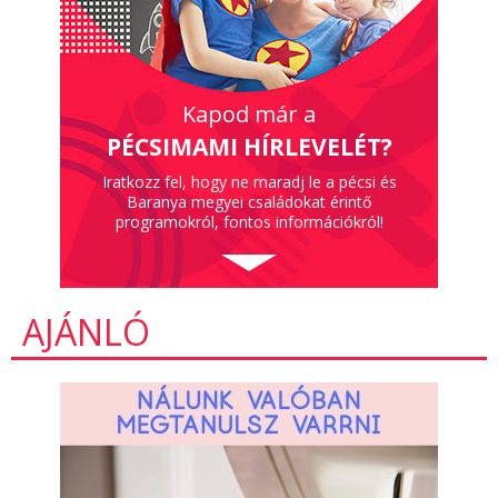
Kapod már a
PÉCSIMAMI HÍRLEVELÉT?
Iratkozz fel, hogy ne maradj le a pécsi és
Baranya megyei családokat érintő
programokról, fontos információkról!
AJÁNLÓ