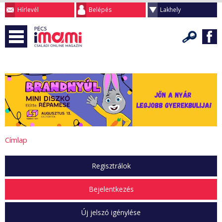
Hírlevél
Belépés
Lakhely
Címlap
Regisztrálok
Bejelentkezés
Új jelszó igénylése