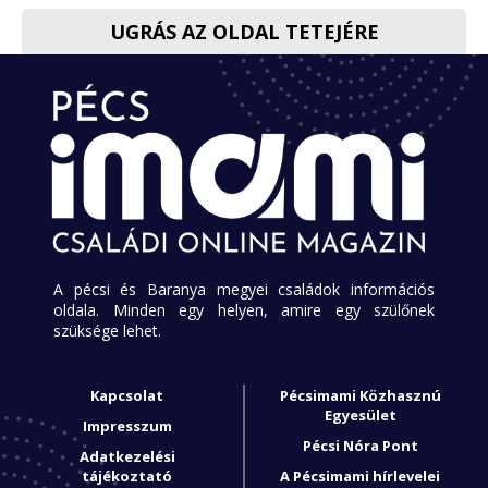
UGRÁS AZ OLDAL TETEJÉRE
A pécsi és Baranya megyei családok információs
oldala. Minden egy helyen, amire egy szülőnek
szüksége lehet.
Kapcsolat
Pécsimami Közhasznú
Egyesület
Impresszum
Pécsi Nóra Pont
Adatkezelési
tájékoztató
A Pécsimami hírlevelei